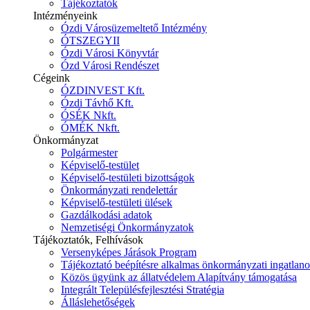
Tájékoztatók
Intézményeink
Ózdi Városüzemeltető Intézmény
ÓTSZEGYII
Ózdi Városi Könyvtár
Ózd Városi Rendészet
Cégeink
ÓZDINVEST Kft.
Ózdi Távhő Kft.
ÓSÉK Nkft.
ÓMÉK Nkft.
Önkormányzat
Polgármester
Képviselő-testület
Képviselő-testületi bizottságok
Önkormányzati rendelettár
Képviselő-testületi ülések
Gazdálkodási adatok
Nemzetiségi Önkormányzatok
Tájékoztatók, Felhívások
Versenyképes Járások Program
Tájékoztató beépítésre alkalmas önkormányzati ingatlanok
Közös ügyünk az állatvédelem Alapítvány támogatása
Integrált Településfejlesztési Stratégia
Álláslehetőségek