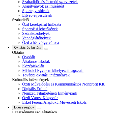
Szabadidős és életmód szervezetek
Alapítványok az ifjúságért
Sportegyesületek
Egyéb egyesületek
Szabadidő
Ózd kerékpárút hálózata
Sportolási lehetőségek
Szórakozóhelyek
Vendéglátóhelyek
Ózd a hét völgy városa
Oktatás és kultúra
Oktatás
Óvodák
Általános Iskolák
Középiskolák
Miskolci Egyetem kihelyezett tagozata
További oktatási intézmények
Kulturális intézmények
Ózdi Művelődési és Kommunikációs Nonprofit Kft.
Digitális Erőmű
Nemzeti Filmtörténeti Élménypark
Ózdi Városi Könyvtár
Erkel Ferenc Alapfokú Művészeti Iskola
Egészségügy
Egészségügyi szolgáltatások