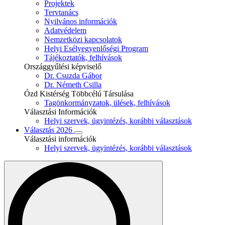
Projektek
Tervtanács
Nyilvános információk
Adatvédelem
Nemzetközi kapcsolatok
Helyi Esélyegyenlőségi Program
Tájékoztatók, felhívások
Országgyűlési képviselő
Dr. Csuzda Gábor
Dr. Németh Csilla
Ózd Kistérség Többcélú Társulása
Tagönkormányzatok, ülések, felhívások
Választási Információk
Helyi szervek, ügyintézés, korábbi választások
Választás 2026
Választási információk
Helyi szervek, ügyintézés, korábbi választások