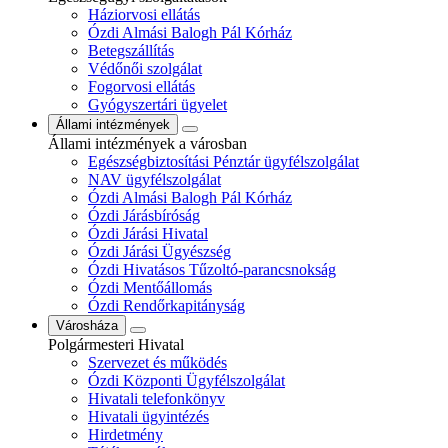
Háziorvosi ellátás
Ózdi Almási Balogh Pál Kórház
Betegszállítás
Védőnői szolgálat
Fogorvosi ellátás
Gyógyszertári ügyelet
Állami intézmények
Állami intézmények a városban
Egészségbiztosítási Pénztár ügyfélszolgálat
NAV ügyfélszolgálat
Ózdi Almási Balogh Pál Kórház
Ózdi Járásbíróság
Ózdi Járási Hivatal
Ózdi Járási Ügyészség
Ózdi Hivatásos Tűzoltó-parancsnokság
Ózdi Mentőállomás
Ózdi Rendőrkapitányság
Városháza
Polgármesteri Hivatal
Szervezet és működés
Ózdi Központi Ügyfélszolgálat
Hivatali telefonkönyv
Hivatali ügyintézés
Hirdetmény