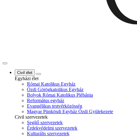
Civil élet
Egyházi élet
Római Katolikus Egyház
Ózdi Görögkatolikus Egyház
Bolyok Római Katolikus Plébánia
Református egyház
Evangélikus testvérközösség
Magyar Pünkösdi Egyház Ózdi Gyülekezete
Civil szervezetek
Segítő szervezetek
Érdekvédelmi szervezetek
Kulturális szervezetek