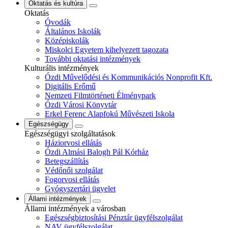
Oktatás és kultúra
Oktatás
Óvodák
Általános Iskolák
Középiskolák
Miskolci Egyetem kihelyezett tagozata
További oktatási intézmények
Kulturális intézmények
Ózdi Művelődési és Kommunikációs Nonprofit Kft.
Digitális Erőmű
Nemzeti Filmtörténeti Élménypark
Ózdi Városi Könyvtár
Erkel Ferenc Alapfokú Művészeti Iskola
Egészségügy
Egészségügyi szolgáltatások
Háziorvosi ellátás
Ózdi Almási Balogh Pál Kórház
Betegszállítás
Védőnői szolgálat
Fogorvosi ellátás
Gyógyszertári ügyelet
Állami intézmények
Állami intézmények a városban
Egészségbiztosítási Pénztár ügyfélszolgálat
NAV ügyfélszolgálat