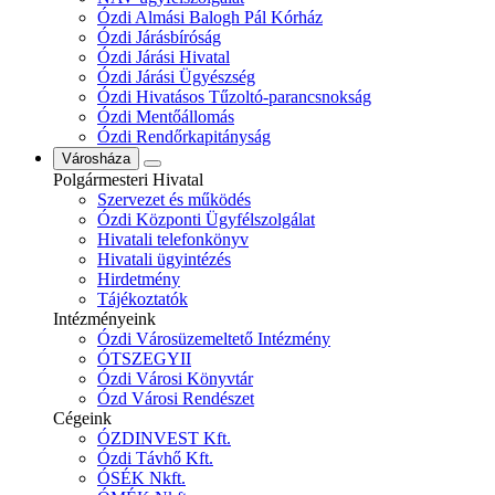
Ózdi Almási Balogh Pál Kórház
Ózdi Járásbíróság
Ózdi Járási Hivatal
Ózdi Járási Ügyészség
Ózdi Hivatásos Tűzoltó-parancsnokság
Ózdi Mentőállomás
Ózdi Rendőrkapitányság
Városháza
Polgármesteri Hivatal
Szervezet és működés
Ózdi Központi Ügyfélszolgálat
Hivatali telefonkönyv
Hivatali ügyintézés
Hirdetmény
Tájékoztatók
Intézményeink
Ózdi Városüzemeltető Intézmény
ÓTSZEGYII
Ózdi Városi Könyvtár
Ózd Városi Rendészet
Cégeink
ÓZDINVEST Kft.
Ózdi Távhő Kft.
ÓSÉK Nkft.