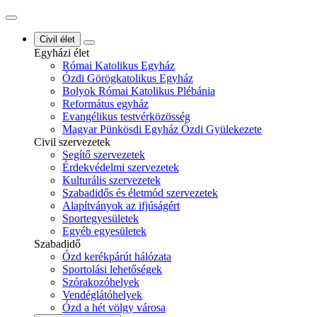
Civil élet
Egyházi élet
Római Katolikus Egyház
Ózdi Görögkatolikus Egyház
Bolyok Római Katolikus Plébánia
Református egyház
Evangélikus testvérközösség
Magyar Pünkösdi Egyház Ózdi Gyülekezete
Civil szervezetek
Segítő szervezetek
Érdekvédelmi szervezetek
Kulturális szervezetek
Szabadidős és életmód szervezetek
Alapítványok az ifjúságért
Sportegyesületek
Egyéb egyesületek
Szabadidő
Ózd kerékpárút hálózata
Sportolási lehetőségek
Szórakozóhelyek
Vendéglátóhelyek
Ózd a hét völgy városa