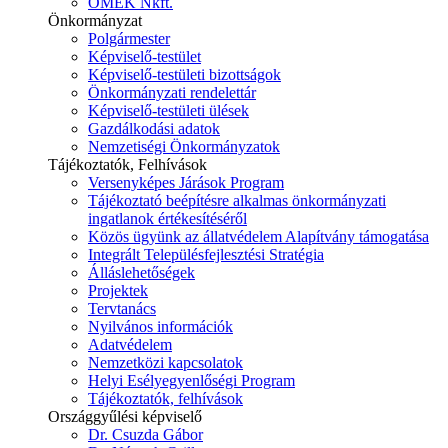
ÓMÉK Nkft.
Önkormányzat
Polgármester
Képviselő-testület
Képviselő-testületi bizottságok
Önkormányzati rendelettár
Képviselő-testületi ülések
Gazdálkodási adatok
Nemzetiségi Önkormányzatok
Tájékoztatók, Felhívások
Versenyképes Járások Program
Tájékoztató beépítésre alkalmas önkormányzati
ingatlanok értékesítéséről
Közös ügyünk az állatvédelem Alapítvány támogatása
Integrált Településfejlesztési Stratégia
Álláslehetőségek
Projektek
Tervtanács
Nyilvános információk
Adatvédelem
Nemzetközi kapcsolatok
Helyi Esélyegyenlőségi Program
Tájékoztatók, felhívások
Országgyűlési képviselő
Dr. Csuzda Gábor