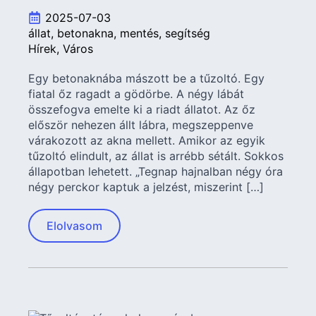
2025-07-03
állat
betonakna
mentés
segítség
Hírek
Város
Egy betonaknába mászott be a tűzoltó. Egy
fiatal őz ragadt a gödörbe. A négy lábát
összefogva emelte ki a riadt állatot. Az őz
először nehezen állt lábra, megszeppenve
várakozott az akna mellett. Amikor az egyik
tűzoltó elindult, az állat is arrébb sétált. Sokkos
állapotban lehetett. „Tegnap hajnalban négy óra
négy perckor kaptuk a jelzést, miszerint […]
Elolvasom