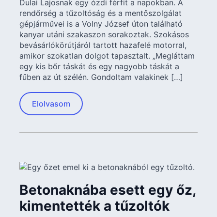
Dulai Lajosnak egy ózdi férfit a napokban. A
rendőrség a tűzoltóság és a mentőszolgálat
gépjárművei is a Volny József úton található
kanyar utáni szakaszon sorakoztak. Szokásos
bevásárlókörútjáról tartott hazafelé motorral,
amikor szokatlan dolgot tapasztalt. „Megláttam
egy kis bőr táskát és egy nagyobb táskát a
fűben az út szélén. Gondoltam valakinek […]
Elolvasom
Betonaknába esett egy őz,
kimentették a tűzoltók