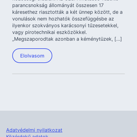
parancsnokság állományát összesen 17
káresethez riasztották a két ünnep között, de a
vonulások nem hozhatók összefüggésbe az
ilyenkor szokványos karácsonyi tűzesetekkel,
vagy pirotechnikai eszközökkel.
„Megszaporodtak azonban a kéménytüzek, […]
Elolvasom
Adatvédelmi nyilatkozat
Közérdekű adatok