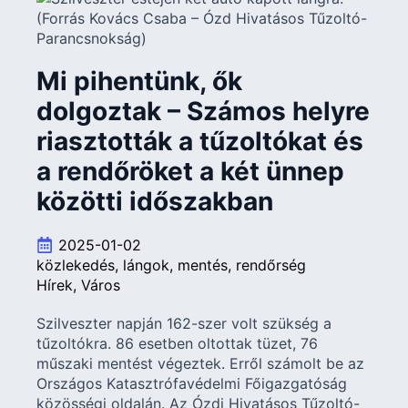
Mi pihentünk, ők
dolgoztak – Számos helyre
riasztották a tűzoltókat és
a rendőröket a két ünnep
közötti időszakban
2025-01-02
közlekedés
lángok
mentés
rendőrség
Hírek
Város
Szilveszter napján 162-szer volt szükség a
tűzoltókra. 86 esetben oltottak tüzet, 76
műszaki mentést végeztek. Erről számolt be az
Országos Katasztrófavédelmi Főigazgatóság
közösségi oldalán. Az Ózdi Hivatásos Tűzoltó-