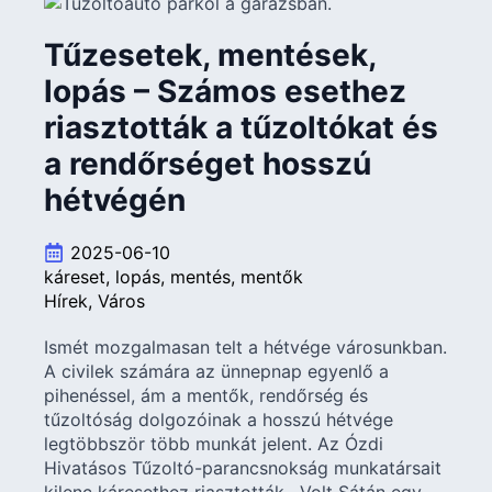
Tűzesetek, mentések,
lopás – Számos esethez
riasztották a tűzoltókat és
a rendőrséget hosszú
hétvégén
2025-06-10
káreset
lopás
mentés
mentők
Hírek
Város
Ismét mozgalmasan telt a hétvége városunkban.
A civilek számára az ünnepnap egyenlő a
pihenéssel, ám a mentők, rendőrség és
tűzoltóság dolgozóinak a hosszú hétvége
legtöbbször több munkát jelent. Az Ózdi
Hivatásos Tűzoltó-parancsnokság munkatársait
kilenc káresethez riasztották. „Volt Sátán egy