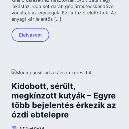
lakástűz. Oda két darab gépjárműfecskendővel
vonultak az egységek. Ezt a tüzet eloltottuk. Az
anyagi kár jelentős […]
Elolvasom
Kidobott, sérült,
megkínzott kutyák – Egyre
több bejelentés érkezik az
ózdi ebtelepre
2025-01-24