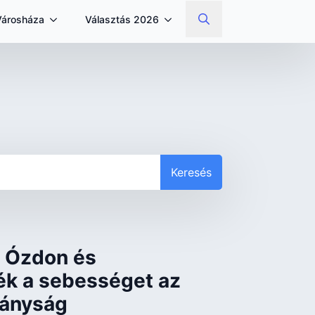
Városháza
Választás 2026
Search
for:
Keresés
 Ózdon és
ék a sebességet az
tányság