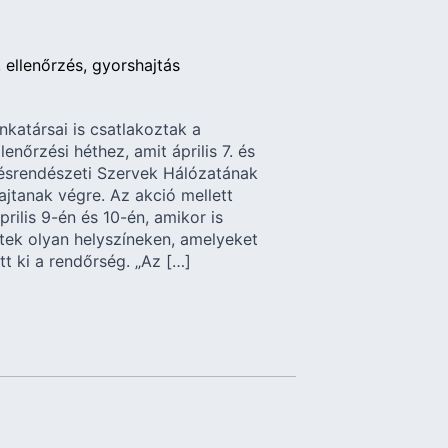
ellenőrzés
gyorshajtás
katársai is csatlakoztak a
nőrzési héthez, amit április 7. és
désrendészeti Szervek Hálózatának
hajtanak végre. Az akció mellett
rilis 9-én és 10-én, amikor is
tek olyan helyszíneken, amelyeket
tt ki a rendőrség. „Az […]