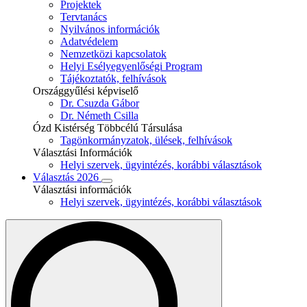
Projektek
Tervtanács
Nyilvános információk
Adatvédelem
Nemzetközi kapcsolatok
Helyi Esélyegyenlőségi Program
Tájékoztatók, felhívások
Országgyűlési képviselő
Dr. Csuzda Gábor
Dr. Németh Csilla
Ózd Kistérség Többcélú Társulása
Tagönkormányzatok, ülések, felhívások
Választási Információk
Helyi szervek, ügyintézés, korábbi választások
Választás 2026
Választási információk
Helyi szervek, ügyintézés, korábbi választások