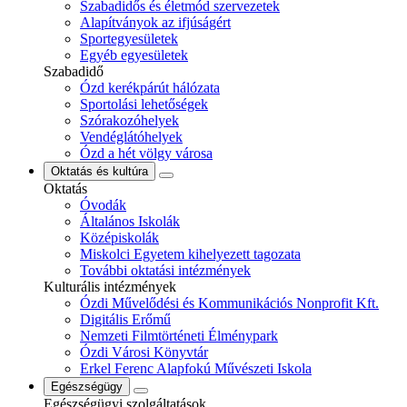
Szabadidős és életmód szervezetek
Alapítványok az ifjúságért
Sportegyesületek
Egyéb egyesületek
Szabadidő
Ózd kerékpárút hálózata
Sportolási lehetőségek
Szórakozóhelyek
Vendéglátóhelyek
Ózd a hét völgy városa
Oktatás és kultúra
Oktatás
Óvodák
Általános Iskolák
Középiskolák
Miskolci Egyetem kihelyezett tagozata
További oktatási intézmények
Kulturális intézmények
Ózdi Művelődési és Kommunikációs Nonprofit Kft.
Digitális Erőmű
Nemzeti Filmtörténeti Élménypark
Ózdi Városi Könyvtár
Erkel Ferenc Alapfokú Művészeti Iskola
Egészségügy
Egészségügyi szolgáltatások