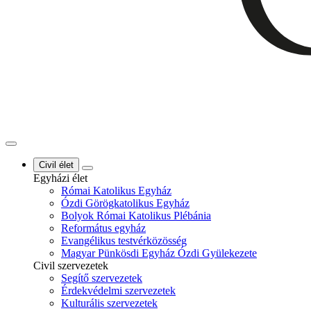
Civil élet
Egyházi élet
Római Katolikus Egyház
Ózdi Görögkatolikus Egyház
Bolyok Római Katolikus Plébánia
Református egyház
Evangélikus testvérközösség
Magyar Pünkösdi Egyház Ózdi Gyülekezete
Civil szervezetek
Segítő szervezetek
Érdekvédelmi szervezetek
Kulturális szervezetek