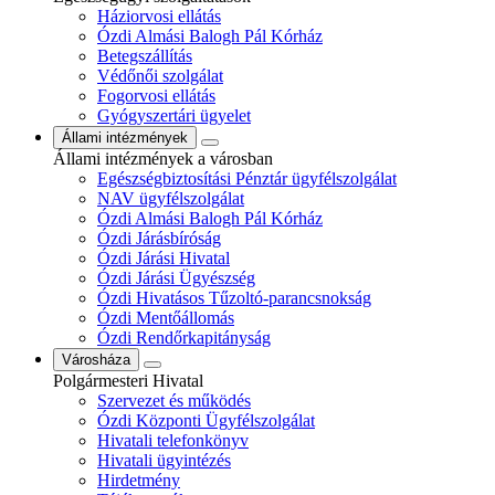
Háziorvosi ellátás
Ózdi Almási Balogh Pál Kórház
Betegszállítás
Védőnői szolgálat
Fogorvosi ellátás
Gyógyszertári ügyelet
Állami intézmények
Állami intézmények a városban
Egészségbiztosítási Pénztár ügyfélszolgálat
NAV ügyfélszolgálat
Ózdi Almási Balogh Pál Kórház
Ózdi Járásbíróság
Ózdi Járási Hivatal
Ózdi Járási Ügyészség
Ózdi Hivatásos Tűzoltó-parancsnokság
Ózdi Mentőállomás
Ózdi Rendőrkapitányság
Városháza
Polgármesteri Hivatal
Szervezet és működés
Ózdi Központi Ügyfélszolgálat
Hivatali telefonkönyv
Hivatali ügyintézés
Hirdetmény