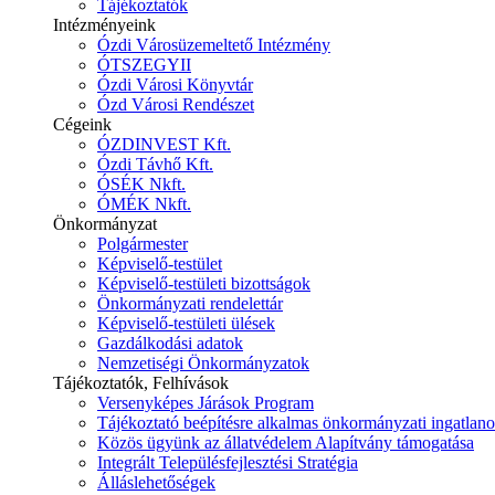
Tájékoztatók
Intézményeink
Ózdi Városüzemeltető Intézmény
ÓTSZEGYII
Ózdi Városi Könyvtár
Ózd Városi Rendészet
Cégeink
ÓZDINVEST Kft.
Ózdi Távhő Kft.
ÓSÉK Nkft.
ÓMÉK Nkft.
Önkormányzat
Polgármester
Képviselő-testület
Képviselő-testületi bizottságok
Önkormányzati rendelettár
Képviselő-testületi ülések
Gazdálkodási adatok
Nemzetiségi Önkormányzatok
Tájékoztatók, Felhívások
Versenyképes Járások Program
Tájékoztató beépítésre alkalmas önkormányzati ingatlanok
Közös ügyünk az állatvédelem Alapítvány támogatása
Integrált Településfejlesztési Stratégia
Álláslehetőségek