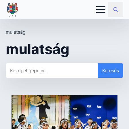
Search
for:
mulatság
mulatság
Keresés
Keresés