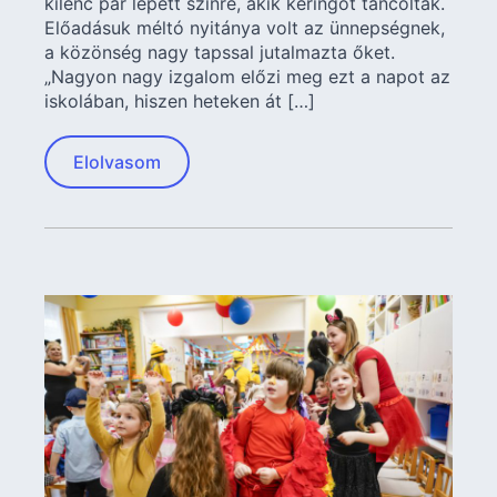
kilenc pár lépett színre, akik keringőt táncoltak.
Előadásuk méltó nyitánya volt az ünnepségnek,
a közönség nagy tapssal jutalmazta őket.
„Nagyon nagy izgalom előzi meg ezt a napot az
iskolában, hiszen heteken át […]
Elolvasom