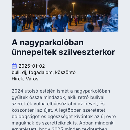
A nagyparkolóban
ünnepeltek szilveszterkor
2025-01-02
buli
dj
fogadalom
köszöntő
Hírek
Város
2024 utolsó estéjén ismét a nagyparkolóban
gyűltek össze mindazok, akik retró bulival
szerették volna elbúcsúztatni az óévet, és
köszönteni az újat. A legtöbben szeretetet,
boldogságot és egészséget kívántak az új évre
maguknak és szeretteiknek is. Abban mindenki
egyetértett, hogy 2025 minden tekintetben