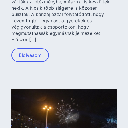
várták az intézménybe, műsorral is készültek
nekik. A kicsik több slágerre is közösen
buliztak. A banzáj azzal folytatódott, hogy
kézen fogták egymást a gyerekek és
végigvonultak a csoportokon, hogy
megmutathassák egymásnak jelmezeiket.
Először […]
Elolvasom