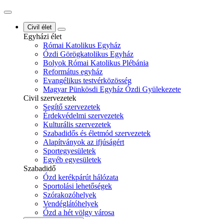
Civil élet
Egyházi élet
Római Katolikus Egyház
Ózdi Görögkatolikus Egyház
Bolyok Római Katolikus Plébánia
Református egyház
Evangélikus testvérközösség
Magyar Pünkösdi Egyház Ózdi Gyülekezete
Civil szervezetek
Segítő szervezetek
Érdekvédelmi szervezetek
Kulturális szervezetek
Szabadidős és életmód szervezetek
Alapítványok az ifjúságért
Sportegyesületek
Egyéb egyesületek
Szabadidő
Ózd kerékpárút hálózata
Sportolási lehetőségek
Szórakozóhelyek
Vendéglátóhelyek
Ózd a hét völgy városa