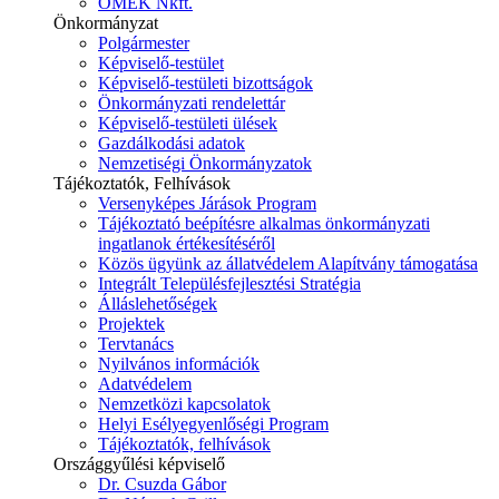
ÓMÉK Nkft.
Önkormányzat
Polgármester
Képviselő-testület
Képviselő-testületi bizottságok
Önkormányzati rendelettár
Képviselő-testületi ülések
Gazdálkodási adatok
Nemzetiségi Önkormányzatok
Tájékoztatók, Felhívások
Versenyképes Járások Program
Tájékoztató beépítésre alkalmas önkormányzati
ingatlanok értékesítéséről
Közös ügyünk az állatvédelem Alapítvány támogatása
Integrált Településfejlesztési Stratégia
Álláslehetőségek
Projektek
Tervtanács
Nyilvános információk
Adatvédelem
Nemzetközi kapcsolatok
Helyi Esélyegyenlőségi Program
Tájékoztatók, felhívások
Országgyűlési képviselő
Dr. Csuzda Gábor