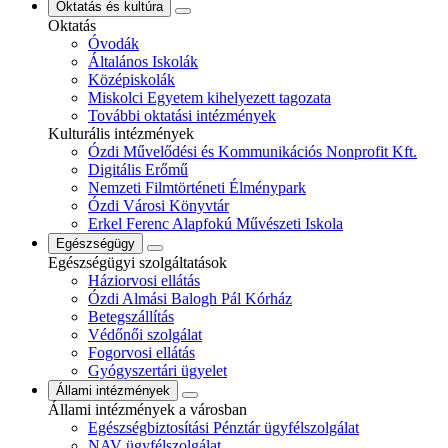
Oktatás és kultúra
Oktatás
Óvodák
Általános Iskolák
Középiskolák
Miskolci Egyetem kihelyezett tagozata
További oktatási intézmények
Kulturális intézmények
Ózdi Művelődési és Kommunikációs Nonprofit Kft.
Digitális Erőmű
Nemzeti Filmtörténeti Élménypark
Ózdi Városi Könyvtár
Erkel Ferenc Alapfokú Művészeti Iskola
Egészségügy
Egészségügyi szolgáltatások
Háziorvosi ellátás
Ózdi Almási Balogh Pál Kórház
Betegszállítás
Védőnői szolgálat
Fogorvosi ellátás
Gyógyszertári ügyelet
Állami intézmények
Állami intézmények a városban
Egészségbiztosítási Pénztár ügyfélszolgálat
NAV ügyfélszolgálat