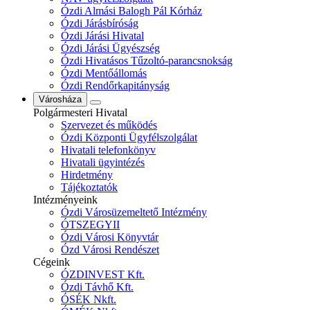
Ózdi Almási Balogh Pál Kórház
Ózdi Járásbíróság
Ózdi Járási Hivatal
Ózdi Járási Ügyészség
Ózdi Hivatásos Tűzoltó-parancsnokság
Ózdi Mentőállomás
Ózdi Rendőrkapitányság
Városháza
Polgármesteri Hivatal
Szervezet és működés
Ózdi Központi Ügyfélszolgálat
Hivatali telefonkönyv
Hivatali ügyintézés
Hirdetmény
Tájékoztatók
Intézményeink
Ózdi Városüzemeltető Intézmény
ÓTSZEGYII
Ózdi Városi Könyvtár
Ózd Városi Rendészet
Cégeink
ÓZDINVEST Kft.
Ózdi Távhő Kft.
ÓSÉK Nkft.