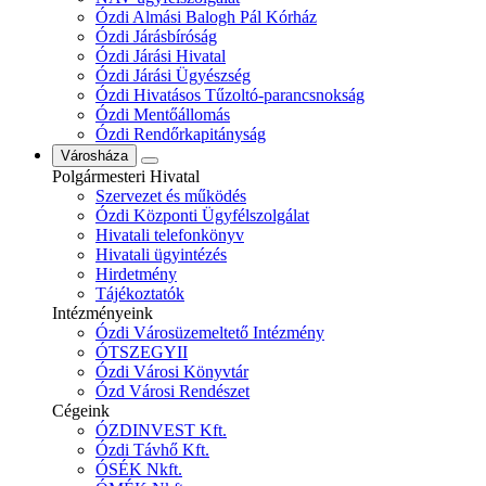
Ózdi Almási Balogh Pál Kórház
Ózdi Járásbíróság
Ózdi Járási Hivatal
Ózdi Járási Ügyészség
Ózdi Hivatásos Tűzoltó-parancsnokság
Ózdi Mentőállomás
Ózdi Rendőrkapitányság
Városháza
Polgármesteri Hivatal
Szervezet és működés
Ózdi Központi Ügyfélszolgálat
Hivatali telefonkönyv
Hivatali ügyintézés
Hirdetmény
Tájékoztatók
Intézményeink
Ózdi Városüzemeltető Intézmény
ÓTSZEGYII
Ózdi Városi Könyvtár
Ózd Városi Rendészet
Cégeink
ÓZDINVEST Kft.
Ózdi Távhő Kft.
ÓSÉK Nkft.