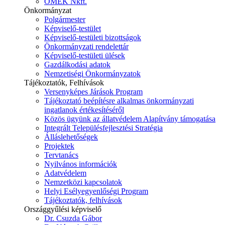
ÓMÉK Nkft.
Önkormányzat
Polgármester
Képviselő-testület
Képviselő-testületi bizottságok
Önkormányzati rendelettár
Képviselő-testületi ülések
Gazdálkodási adatok
Nemzetiségi Önkormányzatok
Tájékoztatók, Felhívások
Versenyképes Járások Program
Tájékoztató beépítésre alkalmas önkormányzati
ingatlanok értékesítéséről
Közös ügyünk az állatvédelem Alapítvány támogatása
Integrált Településfejlesztési Stratégia
Álláslehetőségek
Projektek
Tervtanács
Nyilvános információk
Adatvédelem
Nemzetközi kapcsolatok
Helyi Esélyegyenlőségi Program
Tájékoztatók, felhívások
Országgyűlési képviselő
Dr. Csuzda Gábor