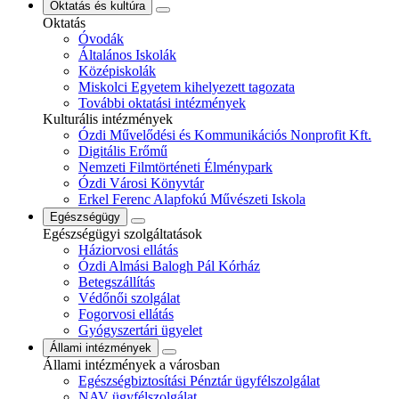
Oktatás és kultúra
Oktatás
Óvodák
Általános Iskolák
Középiskolák
Miskolci Egyetem kihelyezett tagozata
További oktatási intézmények
Kulturális intézmények
Ózdi Művelődési és Kommunikációs Nonprofit Kft.
Digitális Erőmű
Nemzeti Filmtörténeti Élménypark
Ózdi Városi Könyvtár
Erkel Ferenc Alapfokú Művészeti Iskola
Egészségügy
Egészségügyi szolgáltatások
Háziorvosi ellátás
Ózdi Almási Balogh Pál Kórház
Betegszállítás
Védőnői szolgálat
Fogorvosi ellátás
Gyógyszertári ügyelet
Állami intézmények
Állami intézmények a városban
Egészségbiztosítási Pénztár ügyfélszolgálat
NAV ügyfélszolgálat