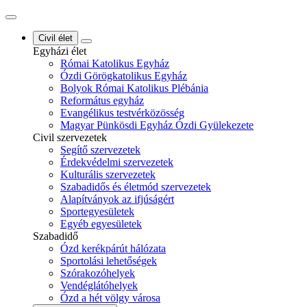
Civil élet
Egyházi élet
Római Katolikus Egyház
Ózdi Görögkatolikus Egyház
Bolyok Római Katolikus Plébánia
Református egyház
Evangélikus testvérközösség
Magyar Pünkösdi Egyház Ózdi Gyülekezete
Civil szervezetek
Segítő szervezetek
Érdekvédelmi szervezetek
Kulturális szervezetek
Szabadidős és életmód szervezetek
Alapítványok az ifjúságért
Sportegyesületek
Egyéb egyesületek
Szabadidő
Ózd kerékpárút hálózata
Sportolási lehetőségek
Szórakozóhelyek
Vendéglátóhelyek
Ózd a hét völgy városa