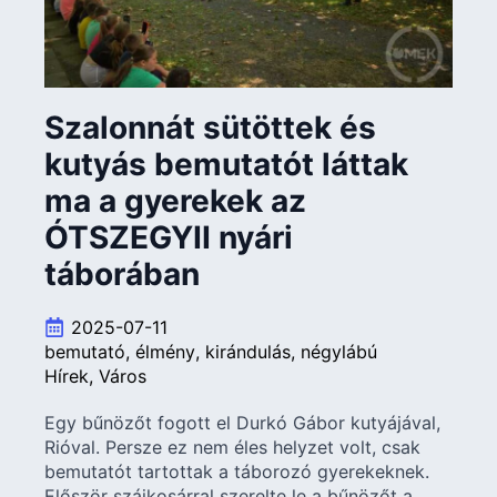
Szalonnát sütöttek és
kutyás bemutatót láttak
ma a gyerekek az
ÓTSZEGYII nyári
táborában
2025-07-11
bemutató
élmény
kirándulás
négylábú
Hírek
Város
Egy bűnözőt fogott el Durkó Gábor kutyájával,
Rióval. Persze ez nem éles helyzet volt, csak
bemutatót tartottak a táborozó gyerekeknek.
Először szájkosárral szerelte le a bűnözőt a