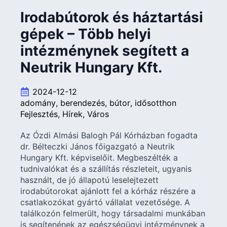
Irodabútorok és háztartási
gépek – Több helyi
intézménynek segített a
Neutrik Hungary Kft.
2024-12-12
adomány
berendezés
bútor
idősotthon
Fejlesztés
Hírek
Város
Az Ózdi Almási Balogh Pál Kórházban fogadta
dr. Bélteczki János főigazgató a Neutrik
Hungary Kft. képviselőit. Megbeszélték a
tudnivalókat és a szállítás részleteit, ugyanis
használt, de jó állapotú leselejtezett
irodabútorokat ajánlott fel a kórház részére a
csatlakozókat gyártó vállalat vezetősége. A
találkozón felmerült, hogy társadalmi munkában
is segítenének az egészségügyi intézménynek a