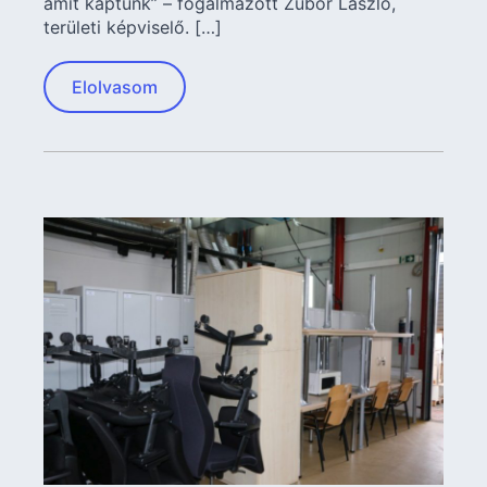
amit kaptunk” – fogalmazott Zubor László,
területi képviselő. […]
Elolvasom