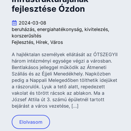
fejlesztése Ózdon
2024-03-08
beruházás
energiahatékonyság
kivitelezés
korszerűsítés
Fejlesztés
Hírek
Város
A hajléktalan személyek ellátását az ÓTSZEGYII
három intézményi egysége végzi a városban.
Bentlakásos jelleggel működik az Átmeneti
Szállás és az Éjjeli Menedékhely. Napközben
pedig a Nappali Melegedőben tölthetik idejüket
a rászorulók. Lyuk a tető alatt, repedezett
vakolat és törött rácsok az ablakon. Ma a
József Attila út 3. számú épületnél tartott
bejárást a város vezetése, […]
Elolvasom