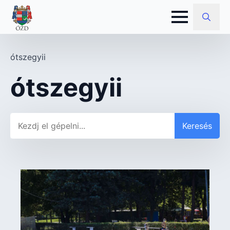
Search
for:
ótszegyii
ótszegyii
Keresés
Keresés