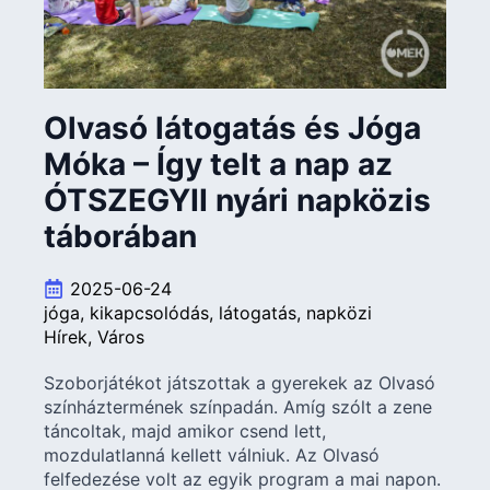
Olvasó látogatás és Jóga
Móka – Így telt a nap az
ÓTSZEGYII nyári napközis
táborában
2025-06-24
jóga
kikapcsolódás
látogatás
napközi
Hírek
Város
Szoborjátékot játszottak a gyerekek az Olvasó
színháztermének színpadán. Amíg szólt a zene
táncoltak, majd amikor csend lett,
mozdulatlanná kellett válniuk. Az Olvasó
felfedezése volt az egyik program a mai napon.