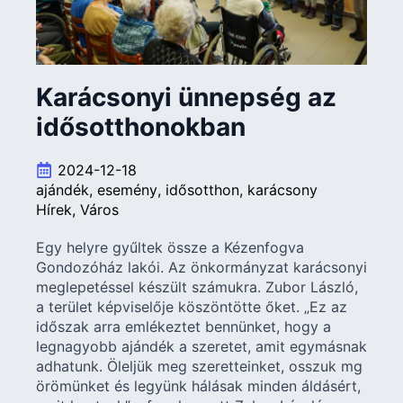
Karácsonyi ünnepség az
idősotthonokban
2024-12-18
ajándék
esemény
idősotthon
karácsony
Hírek
Város
Egy helyre gyűltek össze a Kézenfogva
Gondozóház lakói. Az önkormányzat karácsonyi
meglepetéssel készült számukra. Zubor László,
a terület képviselője köszöntötte őket. „Ez az
időszak arra emlékeztet bennünket, hogy a
legnagyobb ajándék a szeretet, amit egymásnak
adhatunk. Öleljük meg szeretteinket, osszuk mg
örömünket és legyünk hálásak minden áldásért,