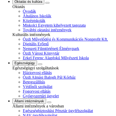
Oktatás és kultúra
Oktatás
Óvodák
Általános Iskolák
Középiskolák
Miskolci Egyetem kihelyezett tagozata
További oktatási intézmények
Kulturális intézmények
Ózdi Művelődési és Kommunikációs Nonprofit Kft.
Digitális Erőmű
Nemzeti Filmtörténeti Élménypark
Ózdi Városi Könyvtár
Erkel Ferenc Alapfokú Művészeti Iskola
Egészségügy
Egészségügyi szolgáltatások
Háziorvosi ellátás
Ózdi Almási Balogh Pál Kórház
Betegszállítás
Védőnői szolgálat
Fogorvosi ellátás
Gyógyszertári ügyelet
Állami intézmények
Állami intézmények a városban
Egészségbiztosítási Pénztár ügyfélszolgálat
NAV ügyfélszolgálat