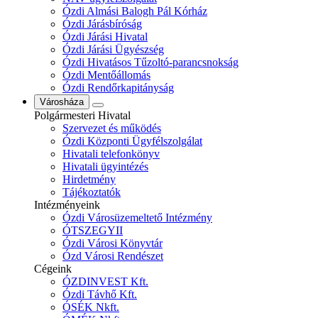
Ózdi Almási Balogh Pál Kórház
Ózdi Járásbíróság
Ózdi Járási Hivatal
Ózdi Járási Ügyészség
Ózdi Hivatásos Tűzoltó-parancsnokság
Ózdi Mentőállomás
Ózdi Rendőrkapitányság
Városháza
Polgármesteri Hivatal
Szervezet és működés
Ózdi Központi Ügyfélszolgálat
Hivatali telefonkönyv
Hivatali ügyintézés
Hirdetmény
Tájékoztatók
Intézményeink
Ózdi Városüzemeltető Intézmény
ÓTSZEGYII
Ózdi Városi Könyvtár
Ózd Városi Rendészet
Cégeink
ÓZDINVEST Kft.
Ózdi Távhő Kft.
ÓSÉK Nkft.