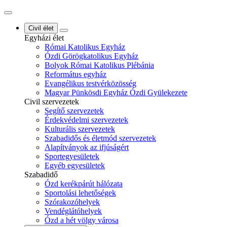
Civil élet
Egyházi élet
Római Katolikus Egyház
Ózdi Görögkatolikus Egyház
Bolyok Római Katolikus Plébánia
Református egyház
Evangélikus testvérközösség
Magyar Pünkösdi Egyház Ózdi Gyülekezete
Civil szervezetek
Segítő szervezetek
Érdekvédelmi szervezetek
Kulturális szervezetek
Szabadidős és életmód szervezetek
Alapítványok az ifjúságért
Sportegyesületek
Egyéb egyesületek
Szabadidő
Ózd kerékpárút hálózata
Sportolási lehetőségek
Szórakozóhelyek
Vendéglátóhelyek
Ózd a hét völgy városa