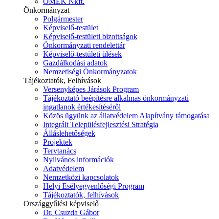
ÓMÉK Nkft.
Önkormányzat
Polgármester
Képviselő-testület
Képviselő-testületi bizottságok
Önkormányzati rendelettár
Képviselő-testületi ülések
Gazdálkodási adatok
Nemzetiségi Önkormányzatok
Tájékoztatók, Felhívások
Versenyképes Járások Program
Tájékoztató beépítésre alkalmas önkormányzati
ingatlanok értékesítéséről
Közös ügyünk az állatvédelem Alapítvány támogatása
Integrált Településfejlesztési Stratégia
Álláslehetőségek
Projektek
Tervtanács
Nyilvános információk
Adatvédelem
Nemzetközi kapcsolatok
Helyi Esélyegyenlőségi Program
Tájékoztatók, felhívások
Országgyűlési képviselő
Dr. Csuzda Gábor