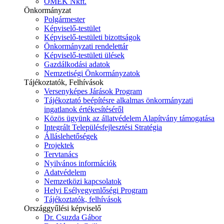
ÓMÉK Nkft.
Önkormányzat
Polgármester
Képviselő-testület
Képviselő-testületi bizottságok
Önkormányzati rendelettár
Képviselő-testületi ülések
Gazdálkodási adatok
Nemzetiségi Önkormányzatok
Tájékoztatók, Felhívások
Versenyképes Járások Program
Tájékoztató beépítésre alkalmas önkormányzati
ingatlanok értékesítéséről
Közös ügyünk az állatvédelem Alapítvány támogatása
Integrált Településfejlesztési Stratégia
Álláslehetőségek
Projektek
Tervtanács
Nyilvános információk
Adatvédelem
Nemzetközi kapcsolatok
Helyi Esélyegyenlőségi Program
Tájékoztatók, felhívások
Országgyűlési képviselő
Dr. Csuzda Gábor