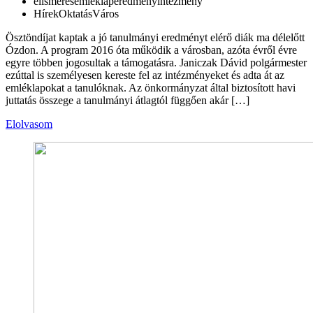
elismerés
emléklap
eredmény
intézmény
Hírek
Oktatás
Város
Ösztöndíjat kaptak a jó tanulmányi eredményt elérő diák ma délelőtt
Ózdon. A program 2016 óta működik a városban, azóta évről évre
egyre többen jogosultak a támogatásra. Janiczak Dávid polgármester
ezúttal is személyesen kereste fel az intézményeket és adta át az
emléklapokat a tanulóknak. Az önkormányzat által biztosított havi
juttatás összege a tanulmányi átlagtól függően akár […]
Elolvasom