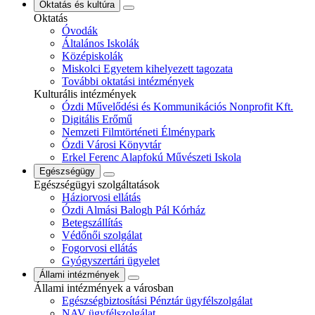
Oktatás és kultúra
Oktatás
Óvodák
Általános Iskolák
Középiskolák
Miskolci Egyetem kihelyezett tagozata
További oktatási intézmények
Kulturális intézmények
Ózdi Művelődési és Kommunikációs Nonprofit Kft.
Digitális Erőmű
Nemzeti Filmtörténeti Élménypark
Ózdi Városi Könyvtár
Erkel Ferenc Alapfokú Művészeti Iskola
Egészségügy
Egészségügyi szolgáltatások
Háziorvosi ellátás
Ózdi Almási Balogh Pál Kórház
Betegszállítás
Védőnői szolgálat
Fogorvosi ellátás
Gyógyszertári ügyelet
Állami intézmények
Állami intézmények a városban
Egészségbiztosítási Pénztár ügyfélszolgálat
NAV ügyfélszolgálat