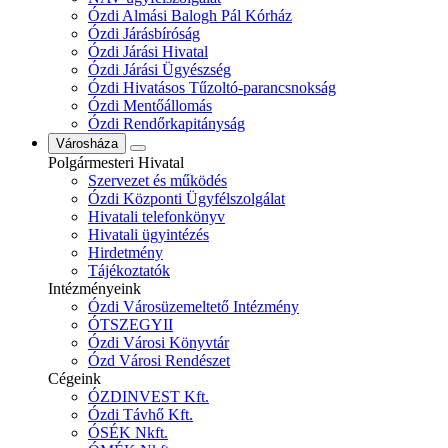
Ózdi Almási Balogh Pál Kórház
Ózdi Járásbíróság
Ózdi Járási Hivatal
Ózdi Járási Ügyészség
Ózdi Hivatásos Tűzoltó-parancsnokság
Ózdi Mentőállomás
Ózdi Rendőrkapitányság
Városháza
Polgármesteri Hivatal
Szervezet és működés
Ózdi Központi Ügyfélszolgálat
Hivatali telefonkönyv
Hivatali ügyintézés
Hirdetmény
Tájékoztatók
Intézményeink
Ózdi Városüzemeltető Intézmény
ÓTSZEGYII
Ózdi Városi Könyvtár
Ózd Városi Rendészet
Cégeink
ÓZDINVEST Kft.
Ózdi Távhő Kft.
ÓSÉK Nkft.