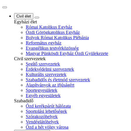
Civil élet
Egyházi élet
Római Katolikus Egyház
Ózdi Görögkatolikus Egyház
Bolyok Római Katolikus Plébánia
Református egyház
Evangélikus testvérközösség
Magyar Pünkösdi Egyház Ózdi Gyülekezete
Civil szervezetek
Segítő szervezetek
Érdekvédelmi szervezetek
Kulturális szervezetek
Szabadidős és életmód szervezetek
Alapítványok az ifjúságért
Sportegyesületek
Egyéb egyesületek
Szabadidő
Ózd kerékpárút hálózata
Sportolási lehetőségek
Szórakozóhelyek
Vendéglátóhelyek
Ózd a hét völgy városa