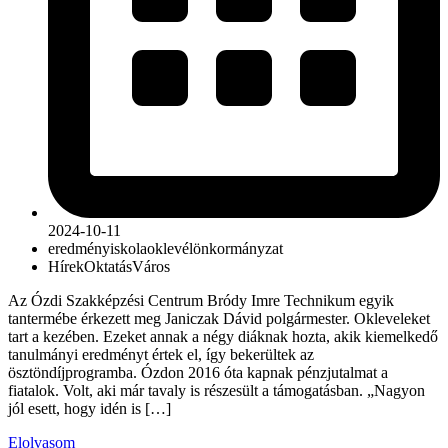
2024-10-11
eredmény
iskola
oklevél
önkormányzat
Hírek
Oktatás
Város
Az Ózdi Szakképzési Centrum Bródy Imre Technikum egyik
tantermébe érkezett meg Janiczak Dávid polgármester. Okleveleket
tart a kezében. Ezeket annak a négy diáknak hozta, akik kiemelkedő
tanulmányi eredményt értek el, így bekerültek az
ösztöndíjprogramba. Ózdon 2016 óta kapnak pénzjutalmat a
fiatalok. Volt, aki már tavaly is részesült a támogatásban. „Nagyon
jól esett, hogy idén is […]
Elolvasom