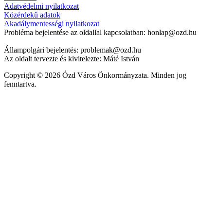
Adatvédelmi nyilatkozat
Közérdekű adatok
Akadálymentességi nyilatkozat
Probléma bejelentése az oldallal kapcsolatban: honlap@ozd.hu
Állampolgári bejelentés: problemak@ozd.hu
Az oldalt tervezte és kivitelezte: Máté István
Copyright © 2026 Ózd Város Önkormányzata. Minden jog
fenntartva.