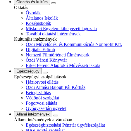
Oktatás és kultúra
Oktatás
Óvodák
Általános Iskolák
Középiskolák
Miskolci Egyetem kihelyezett tagozata
További oktatási intézmények
Kulturális intézmények
Ózdi Művelődési és Kommunikációs Nonprofit Kft.
Digitális Erőmű
Nemzeti Filmtörténeti Élménypark
Ózdi Városi Könyvtár
Erkel Ferenc Alapfokú Művészeti Iskola
Egészségügy
Egészségügyi szolgáltatások
Háziorvosi ellátás
Ózdi Almási Balogh Pál Kórház
Betegszállítás
Védőnői szolgálat
Fogorvosi ellátás
Gyógyszertári ügyelet
Állami intézmények
Állami intézmények a városban
Egészségbiztosítási Pénztár ügyfélszolgálat
NAV ügyfélszolgálat