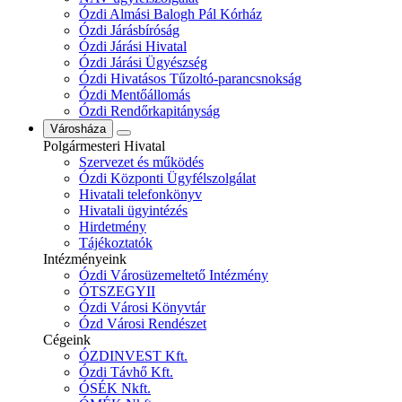
Ózdi Almási Balogh Pál Kórház
Ózdi Járásbíróság
Ózdi Járási Hivatal
Ózdi Járási Ügyészség
Ózdi Hivatásos Tűzoltó-parancsnokság
Ózdi Mentőállomás
Ózdi Rendőrkapitányság
Városháza
Polgármesteri Hivatal
Szervezet és működés
Ózdi Központi Ügyfélszolgálat
Hivatali telefonkönyv
Hivatali ügyintézés
Hirdetmény
Tájékoztatók
Intézményeink
Ózdi Városüzemeltető Intézmény
ÓTSZEGYII
Ózdi Városi Könyvtár
Ózd Városi Rendészet
Cégeink
ÓZDINVEST Kft.
Ózdi Távhő Kft.
ÓSÉK Nkft.