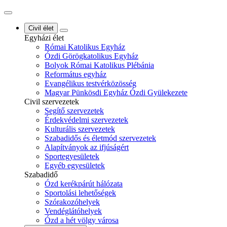
Civil élet
Egyházi élet
Római Katolikus Egyház
Ózdi Görögkatolikus Egyház
Bolyok Római Katolikus Plébánia
Református egyház
Evangélikus testvérközösség
Magyar Pünkösdi Egyház Ózdi Gyülekezete
Civil szervezetek
Segítő szervezetek
Érdekvédelmi szervezetek
Kulturális szervezetek
Szabadidős és életmód szervezetek
Alapítványok az ifjúságért
Sportegyesületek
Egyéb egyesületek
Szabadidő
Ózd kerékpárút hálózata
Sportolási lehetőségek
Szórakozóhelyek
Vendéglátóhelyek
Ózd a hét völgy városa