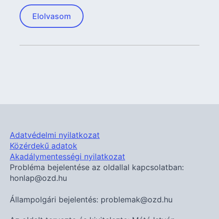
Elolvasom
Adatvédelmi nyilatkozat
Közérdekű adatok
Akadálymentességi nyilatkozat
Probléma bejelentése az oldallal kapcsolatban:
honlap@ozd.hu
Állampolgári bejelentés: problemak@ozd.hu