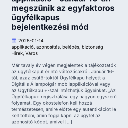
megszűnik az egyfaktoros
ügyfélkapus
bejelentkezési mód
2025-01-14
applikáció
azonosítás
belépés
biztonság
Hírek
Város
Már tavaly év végén megjelentek a tájékoztatók
az ügyfélkaput érintő változásokról. Január 16-
tól, azaz csütörtöktől Ügyfélkapu helyett a
Digitális Állampolgár mobilapplikációval vagy
az Ügyfélkapu +-szal intézhetjük ügyeinket. „Az
Ügyfélkapu+ regisztrálása egy nagyon egyszerű
folyamat. Egy okostelefon kell hozzá
természetesen, amire előtte egy autentikációt le
kell tölteni, amin fogja kapni az ügyfél az
azonosító kódot, amivel […]