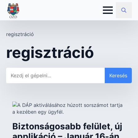
Search
for:
regisztráció
regisztráció
Keresés
Keresés
Biztonságosabb felület, új
applikáció – Január 16-án