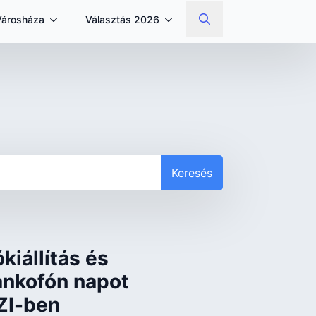
Városháza
Választás 2026
Search
for:
Keresés
ókiállítás és
ankofón napot
SZI-ben