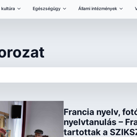
 kultúra
Egészségügy
Állami intézmények
orozat
Francia nyelv, fot
nyelvtanulás – Fr
tartottak a SZIK