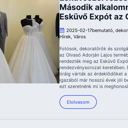
Második alkalom
Esküvő Expót az
2025-02-17
bemutató
dekor
Hírek
Város
Fotósok, dekoratőrök és szolgá
az Olvasó Adorján Lajos termé
rendezték meg az Esküvő Expó
rendezvénysorozat keretében. D
óráig várták az érdeklődőket 
igazából már hosszú évek jól b
ezt szeretnénk mi is meghonosí
Elolvasom