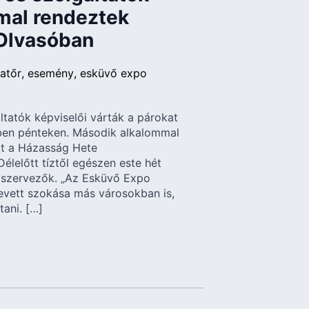
mal rendeztek
 Olvasóban
atőr
esemény
esküvő expo
ltatók képviselői várták a párokat
ben pénteken. Második alkalommal
t a Házasság Hete
élelőtt tíztől egészen este hét
a szervezők. „Az Esküvő Expo
evett szokása más városokban is,
tani. […]