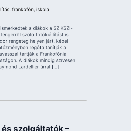
lítás
frankofón
iskola
l ismerkedtek a diákok a SZIKSZI-
engerről szóló fotókiállítást is
or rengeteg helyen járt, képei
intézményben régóta tanítják a
avasszal tartják a Frankofónia
szágon. A diákok mindig szívesen
ymond Lardellier úrral […]
és szolgáltatók –