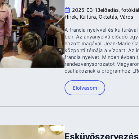
2025-03-13
előadás
fotókiál
Hírek
Kultúra
Oktatás
Város
A francia nyelvvel és kultúráva
ben. Az anyanyelvű előadó egy t
hozott magával. Jean-Marie Cad
központi témája a vízpart. Az 
francia nyelvet. Minden évben t
rendezvénysorozatot Magyaror
csatlakoznak a programhoz. „Ra
Elolvasom
Esküvőszervezés 