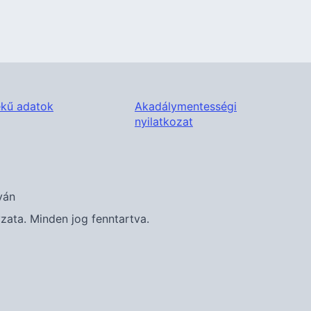
kű adatok
Akadálymentességi
nyilatkozat
ván
ta. Minden jog fenntartva.