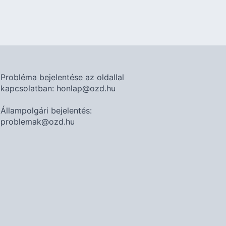
Probléma bejelentése az oldallal
kapcsolatban: honlap@ozd.hu
Állampolgári bejelentés:
problemak@ozd.hu