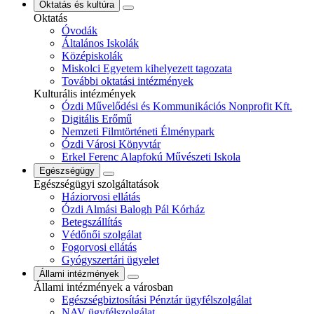
Oktatás és kultúra
Oktatás
Óvodák
Általános Iskolák
Középiskolák
Miskolci Egyetem kihelyezett tagozata
További oktatási intézmények
Kulturális intézmények
Ózdi Művelődési és Kommunikációs Nonprofit Kft.
Digitális Erőmű
Nemzeti Filmtörténeti Élménypark
Ózdi Városi Könyvtár
Erkel Ferenc Alapfokú Művészeti Iskola
Egészségügy
Egészségügyi szolgáltatások
Háziorvosi ellátás
Ózdi Almási Balogh Pál Kórház
Betegszállítás
Védőnői szolgálat
Fogorvosi ellátás
Gyógyszertári ügyelet
Állami intézmények
Állami intézmények a városban
Egészségbiztosítási Pénztár ügyfélszolgálat
NAV ügyfélszolgálat