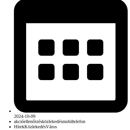
2024-10-09
akció
ellenőrzés
közlekedés
mobiltelefon
Hírek
Közlekedés
Város