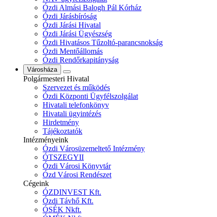
Ózdi Almási Balogh Pál Kórház
Ózdi Járásbíróság
Ózdi Járási Hivatal
Ózdi Járási Ügyészség
Ózdi Hivatásos Tűzoltó-parancsnokság
Ózdi Mentőállomás
Ózdi Rendőrkapitányság
Városháza
Polgármesteri Hivatal
Szervezet és működés
Ózdi Központi Ügyfélszolgálat
Hivatali telefonkönyv
Hivatali ügyintézés
Hirdetmény
Tájékoztatók
Intézményeink
Ózdi Városüzemeltető Intézmény
ÓTSZEGYII
Ózdi Városi Könyvtár
Ózd Városi Rendészet
Cégeink
ÓZDINVEST Kft.
Ózdi Távhő Kft.
ÓSÉK Nkft.