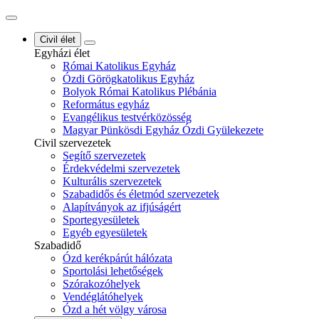
Civil élet
Egyházi élet
Római Katolikus Egyház
Ózdi Görögkatolikus Egyház
Bolyok Római Katolikus Plébánia
Református egyház
Evangélikus testvérközösség
Magyar Pünkösdi Egyház Ózdi Gyülekezete
Civil szervezetek
Segítő szervezetek
Érdekvédelmi szervezetek
Kulturális szervezetek
Szabadidős és életmód szervezetek
Alapítványok az ifjúságért
Sportegyesületek
Egyéb egyesületek
Szabadidő
Ózd kerékpárút hálózata
Sportolási lehetőségek
Szórakozóhelyek
Vendéglátóhelyek
Ózd a hét völgy városa