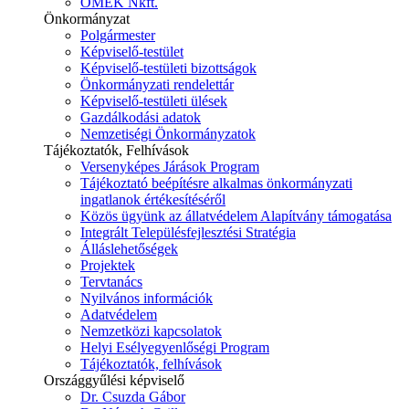
ÓMÉK Nkft.
Önkormányzat
Polgármester
Képviselő-testület
Képviselő-testületi bizottságok
Önkormányzati rendelettár
Képviselő-testületi ülések
Gazdálkodási adatok
Nemzetiségi Önkormányzatok
Tájékoztatók, Felhívások
Versenyképes Járások Program
Tájékoztató beépítésre alkalmas önkormányzati
ingatlanok értékesítéséről
Közös ügyünk az állatvédelem Alapítvány támogatása
Integrált Településfejlesztési Stratégia
Álláslehetőségek
Projektek
Tervtanács
Nyilvános információk
Adatvédelem
Nemzetközi kapcsolatok
Helyi Esélyegyenlőségi Program
Tájékoztatók, felhívások
Országgyűlési képviselő
Dr. Csuzda Gábor