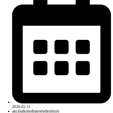
2026-02-11
akció
alkohol
baleset
ellenőrzés