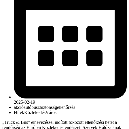
2025-02-19
akció
autóbusz
biztonság
ellenőrzés
Hírek
Közlekedés
Város
„Truck & Bus” elnevezéssel indított fokozott ellenőrzési hetet a
rendőrség az Európai Közlekedésrendészeti Szervek Hálózatának