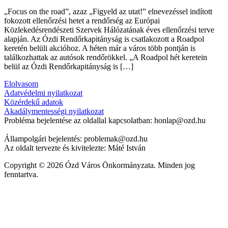
„Focus on the road”, azaz „Figyeld az utat!” elnevezéssel indított
fokozott ellenőrzési hetet a rendőrség az Európai
Közlekedésrendészeti Szervek Hálózatának éves ellenőrzési terve
alapján. Az Ózdi Rendőrkapitányság is csatlakozott a Roadpol
keretén belüli akcióhoz. A héten már a város több pontján is
találkozhattak az autósok rendőrökkel. „A Roadpol hét keretein
belül az Ózdi Rendőrkapitányság is […]
Elolvasom
Adatvédelmi nyilatkozat
Közérdekű adatok
Akadálymentességi nyilatkozat
Probléma bejelentése az oldallal kapcsolatban: honlap@ozd.hu
Állampolgári bejelentés: problemak@ozd.hu
Az oldalt tervezte és kivitelezte: Máté István
Copyright © 2026 Ózd Város Önkormányzata. Minden jog
fenntartva.