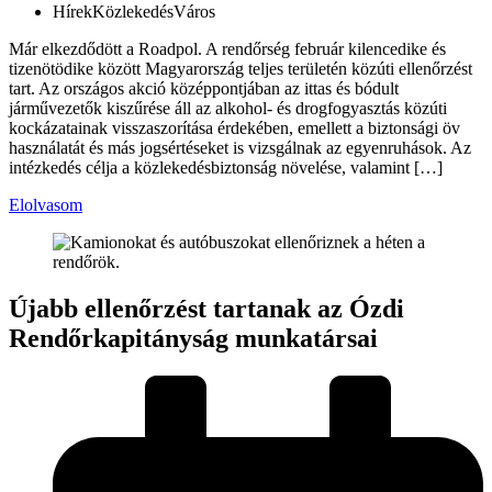
Hírek
Közlekedés
Város
Már elkezdődött a Roadpol. A rendőrség február kilencedike és
tizenötödike között Magyarország teljes területén közúti ellenőrzést
tart. Az országos akció középpontjában az ittas és bódult
járművezetők kiszűrése áll az alkohol- és drogfogyasztás közúti
kockázatainak visszaszorítása érdekében, emellett a biztonsági öv
használatát és más jogsértéseket is vizsgálnak az egyenruhások. Az
intézkedés célja a közlekedésbiztonság növelése, valamint […]
Elolvasom
Újabb ellenőrzést tartanak az Ózdi
Rendőrkapitányság munkatársai