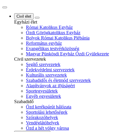
Civil élet
Egyházi élet
Római Katolikus Egyház
Ózdi Görögkatolikus Egyház
Bolyok Római Katolikus Plébánia
Református egyház
Evangélikus testvérközösség
Magyar Pünkösdi Egyház Ózdi Gyülekezete
Civil szervezetek
Segítő szervezetek
Érdekvédelmi szervezetek
Kulturális szervezetek
Szabadidős és életmód szervezetek
Alapítványok az ifjúságért
Sportegyesületek
Egyéb egyesületek
Szabadidő
Ózd kerékpárút hálózata
Sportolási lehetőségek
Szórakozóhelyek
Vendéglátóhelyek
Ózd a hét völgy városa