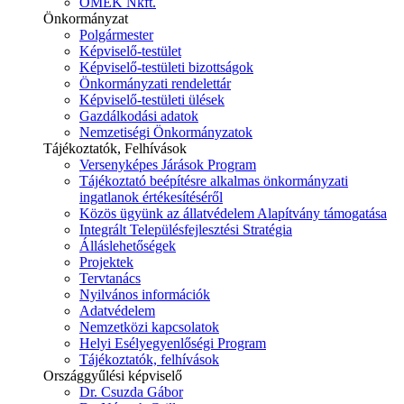
ÓMÉK Nkft.
Önkormányzat
Polgármester
Képviselő-testület
Képviselő-testületi bizottságok
Önkormányzati rendelettár
Képviselő-testületi ülések
Gazdálkodási adatok
Nemzetiségi Önkormányzatok
Tájékoztatók, Felhívások
Versenyképes Járások Program
Tájékoztató beépítésre alkalmas önkormányzati
ingatlanok értékesítéséről
Közös ügyünk az állatvédelem Alapítvány támogatása
Integrált Településfejlesztési Stratégia
Álláslehetőségek
Projektek
Tervtanács
Nyilvános információk
Adatvédelem
Nemzetközi kapcsolatok
Helyi Esélyegyenlőségi Program
Tájékoztatók, felhívások
Országgyűlési képviselő
Dr. Csuzda Gábor