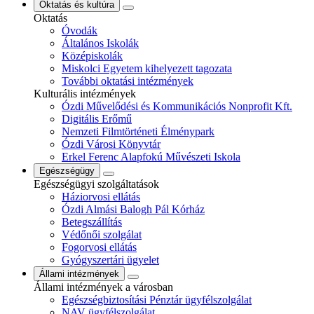
Oktatás és kultúra
Oktatás
Óvodák
Általános Iskolák
Középiskolák
Miskolci Egyetem kihelyezett tagozata
További oktatási intézmények
Kulturális intézmények
Ózdi Művelődési és Kommunikációs Nonprofit Kft.
Digitális Erőmű
Nemzeti Filmtörténeti Élménypark
Ózdi Városi Könyvtár
Erkel Ferenc Alapfokú Művészeti Iskola
Egészségügy
Egészségügyi szolgáltatások
Háziorvosi ellátás
Ózdi Almási Balogh Pál Kórház
Betegszállítás
Védőnői szolgálat
Fogorvosi ellátás
Gyógyszertári ügyelet
Állami intézmények
Állami intézmények a városban
Egészségbiztosítási Pénztár ügyfélszolgálat
NAV ügyfélszolgálat