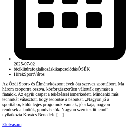
2025-07-02
biciklitúra
foglalkozás
kikapcsolódás
ÓSÉK
Hírek
Sport
Város
Az Ózdi Sport- és Élményközpont évek óta szervez sporttábort. Ma
három csoportra osztva, körforgásszerűen váltották egymást a
fiatalok. Az egyik csapat a tekézéssel ismerkedett. Mindenki más
technikát választott, hogy ledöntse a bábukat. „Nagyon jó a
sporttábor, különleges programok vannak, jó a kaja, nagyon
rendesek a tanítók, gondviselők. Nagyon szeretek itt lenni” –
nyilatkozta Kovács Benedek. […]
Elolvasom