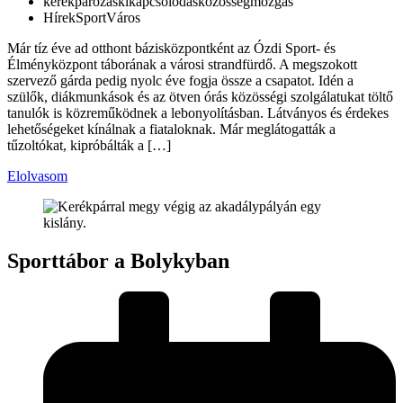
kerékpározás
kikapcsolódás
közösség
mozgás
Hírek
Sport
Város
Már tíz éve ad otthont bázisközpontként az Ózdi Sport- és
Élményközpont táborának a városi strandfürdő. A megszokott
szervező gárda pedig nyolc éve fogja össze a csapatot. Idén a
szülők, diákmunkások és az ötven órás közösségi szolgálatukat töltő
tanulók is közreműködnek a lebonyolításban. Látványos és érdekes
lehetőségeket kínálnak a fiataloknak. Már meglátogatták a
tűzoltókat, kipróbálták a […]
Elolvasom
Sporttábor a Bolykyban