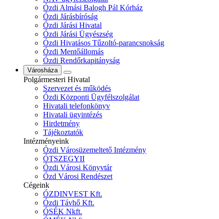
Ózdi Almási Balogh Pál Kórház
Ózdi Járásbíróság
Ózdi Járási Hivatal
Ózdi Járási Ügyészség
Ózdi Hivatásos Tűzoltó-parancsnokság
Ózdi Mentőállomás
Ózdi Rendőrkapitányság
Városháza
Polgármesteri Hivatal
Szervezet és működés
Ózdi Központi Ügyfélszolgálat
Hivatali telefonkönyv
Hivatali ügyintézés
Hirdetmény
Tájékoztatók
Intézményeink
Ózdi Városüzemeltető Intézmény
ÓTSZEGYII
Ózdi Városi Könyvtár
Ózd Városi Rendészet
Cégeink
ÓZDINVEST Kft.
Ózdi Távhő Kft.
ÓSÉK Nkft.