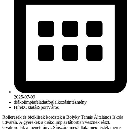
2025-07-09
diákolimpia
feladat
foglalkozás
intézmény
Hírek
Oktatás
Sport
Város
Rolleresek és biciklisek köröztek a Bolyky Tamás Általános Iskola
udvarán. A gyerekek a diákolimpiai táborban vesznek részt.
Gyakorolták a menetirányt. Sípszóra megálltak, megnézték merre