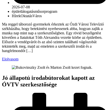
2026-07-08
épület
látogatás
műsor
program
Hírek
Oktatás
Város
Ma reggel táborozó gyermekek érkeztek az Ózdi Városi Televízió
székházába, hogy betekintést nyerhessenek abba, hogyan zajlik a
munka nap mint nap a szerkesztőségben. Egy rövid beszélgetést
követően a fiatalokat Tóth Alexandra vezette körbe az épületben.
Először a vendégvárót és az alsó szinten található vágószobát
tekintették meg, majd az emeleten a szerkesztői irodát és a
hangfelmondót […]
Elolvasom
Jó állapotú irodabútorokat kapott az
ÓVTV szerkesztősége