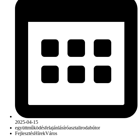
2025-04-15
együttműködés
felajánlás
íróasztal
irodabútor
Fejlesztés
Hírek
Város