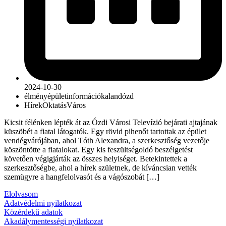
2024-10-30
élmény
épület
információ
kalandózd
Hírek
Oktatás
Város
Kicsit félénken lépték át az Ózdi Városi Televízió bejárati ajtajának
küszöbét a fiatal látogatók. Egy rövid pihenőt tartottak az épület
vendégvárójában, ahol Tóth Alexandra, a szerkesztőség vezetője
köszöntötte a fiatalokat. Egy kis feszültségoldó beszélgetést
követően végigjárták az összes helyiséget. Betekintettek a
szerkesztőségbe, ahol a hírek születnek, de kíváncsian vették
szemügyre a hangfelolvasót és a vágószobát […]
Elolvasom
Adatvédelmi nyilatkozat
Közérdekű adatok
Akadálymentességi nyilatkozat