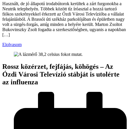
Használt, de jó állapotú irodabútorok kerültek a zárt furgonokba a
Neutrik telephelyén. Többek között tíz íróasztal a hozzá tartozó
fiókos szekrényekkel érkezett az Ózdi Városi Televízióba a vállalat
felajánlásból. A Brassói úti székház parkolójában és épületben nagy
volt a sürgés-forgás, amíg minden a helyére került. Marton Zsoltot
Bukovinszky Zsolt fogadta a szerkesztőségben, ugyanis a napokban
[…]
Elolvasom
Rossz közérzet, fejfájás, köhögés – Az
Ózdi Városi Televízió stábját is utolérte
az influenza