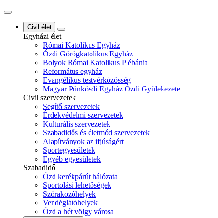
Civil élet
Egyházi élet
Római Katolikus Egyház
Ózdi Görögkatolikus Egyház
Bolyok Római Katolikus Plébánia
Református egyház
Evangélikus testvérközösség
Magyar Pünkösdi Egyház Ózdi Gyülekezete
Civil szervezetek
Segítő szervezetek
Érdekvédelmi szervezetek
Kulturális szervezetek
Szabadidős és életmód szervezetek
Alapítványok az ifjúságért
Sportegyesületek
Egyéb egyesületek
Szabadidő
Ózd kerékpárút hálózata
Sportolási lehetőségek
Szórakozóhelyek
Vendéglátóhelyek
Ózd a hét völgy városa