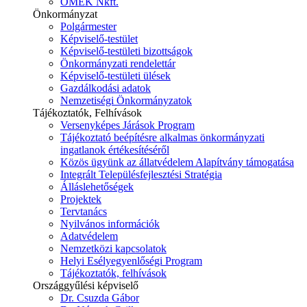
ÓMÉK Nkft.
Önkormányzat
Polgármester
Képviselő-testület
Képviselő-testületi bizottságok
Önkormányzati rendelettár
Képviselő-testületi ülések
Gazdálkodási adatok
Nemzetiségi Önkormányzatok
Tájékoztatók, Felhívások
Versenyképes Járások Program
Tájékoztató beépítésre alkalmas önkormányzati
ingatlanok értékesítéséről
Közös ügyünk az állatvédelem Alapítvány támogatása
Integrált Településfejlesztési Stratégia
Álláslehetőségek
Projektek
Tervtanács
Nyilvános információk
Adatvédelem
Nemzetközi kapcsolatok
Helyi Esélyegyenlőségi Program
Tájékoztatók, felhívások
Országgyűlési képviselő
Dr. Csuzda Gábor