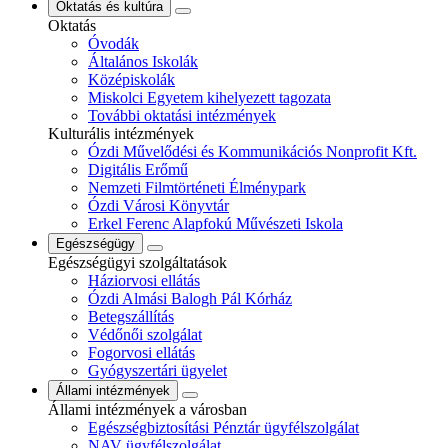
Oktatás és kultúra
Oktatás
Óvodák
Általános Iskolák
Középiskolák
Miskolci Egyetem kihelyezett tagozata
További oktatási intézmények
Kulturális intézmények
Ózdi Művelődési és Kommunikációs Nonprofit Kft.
Digitális Erőmű
Nemzeti Filmtörténeti Élménypark
Ózdi Városi Könyvtár
Erkel Ferenc Alapfokú Művészeti Iskola
Egészségügy
Egészségügyi szolgáltatások
Háziorvosi ellátás
Ózdi Almási Balogh Pál Kórház
Betegszállítás
Védőnői szolgálat
Fogorvosi ellátás
Gyógyszertári ügyelet
Állami intézmények
Állami intézmények a városban
Egészségbiztosítási Pénztár ügyfélszolgálat
NAV ügyfélszolgálat