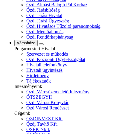
Ózdi Almási Balogh Pál Kórház
Ózdi Járásbíróság
Ózdi Járási Hivatal
Ózdi Járási Ügyészség
Ózdi Hivatásos Tűzoltó-parancsnokság
Ózdi Mentőállomás
Ózdi Rendőrkapitányság
Városháza
Polgármesteri Hivatal
Szervezet és működés
Ózdi Központi Ügyfélszolgálat
Hivatali telefonkönyv
Hivatali ügyintézés
Hirdetmény
Tájékoztatók
Intézményeink
Ózdi Városüzemeltető Intézmény
ÓTSZEGYII
Ózdi Városi Könyvtár
Ózd Városi Rendészet
Cégeink
ÓZDINVEST Kft.
Ózdi Távhő Kft.
ÓSÉK Nkft.