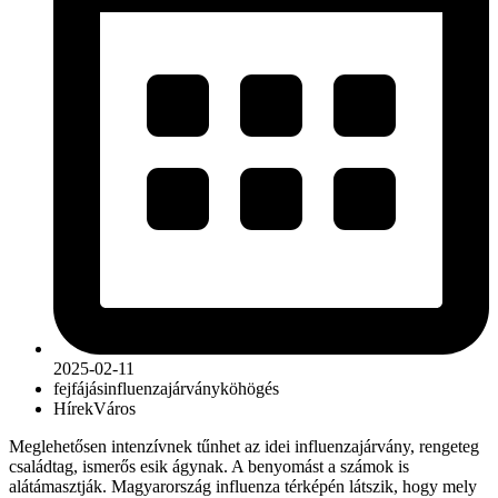
2025-02-11
fejfájás
influenza
járvány
köhögés
Hírek
Város
Meglehetősen intenzívnek tűnhet az idei influenzajárvány, rengeteg
családtag, ismerős esik ágynak. A benyomást a számok is
alátámasztják. Magyarország influenza térképén látszik, hogy mely