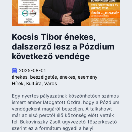
Kocsis Tibor énekes,
dalszerző lesz a Pózdium
következő vendége
2025-08-01
ánekes
beszélgetés
énekes
esemény
Hírek
Kultúra
Város
Egy nyertes pályázatnak köszönhetően számos
ismert ember látogatott Ózdra, hogy a Pózdium
vendégeként magáról beszéljen. A talkshowt
már az első perctől élő közönség előtt vették
fel. Bukovinszky Zsolt ügyvezető-főszerkesztő
szerint ez a formátum egyedi a helyi