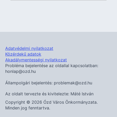
Adatvédelmi nyilatkozat
Közérdekű adatok
Akadálymentességi nyilatkozat
Probléma bejelentése az oldallal kapcsolatban:
honlap@ozd.hu
Állampolgári bejelentés: problemak@ozd.hu
Az oldalt tervezte és kivitelezte: Máté István
Copyright © 2026 Ózd Város Önkormányzata.
Minden jog fenntartva.