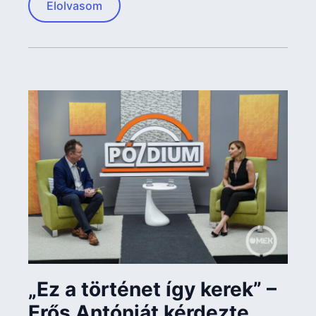
Elolvasom
„Ez a történet így kerek” –
Erős Antóniát kérdezte