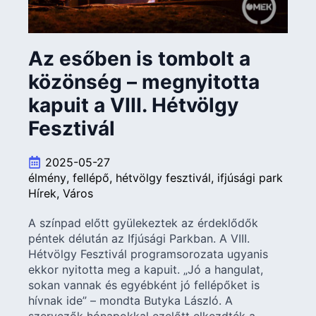
Az esőben is tombolt a
közönség – megnyitotta
kapuit a VIII. Hétvölgy
Fesztivál
2025-05-27
élmény
fellépő
hétvölgy fesztivál
ifjúsági park
Hírek
Város
A színpad előtt gyülekeztek az érdeklődők
péntek délután az Ifjúsági Parkban. A VIII.
Hétvölgy Fesztivál programsorozata ugyanis
ekkor nyitotta meg a kapuit. „Jó a hangulat,
sokan vannak és egyébként jó fellépőket is
hívnak ide” – mondta Butyka László. A