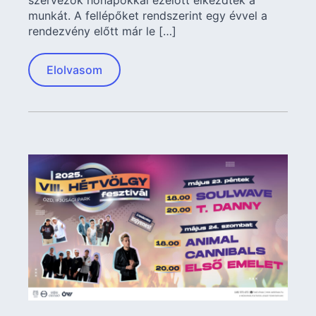
szervezők hónapokkal ezelőtt elkezdték a
munkát. A fellépőket rendszerint egy évvel a
rendezvény előtt már le […]
Elolvasom