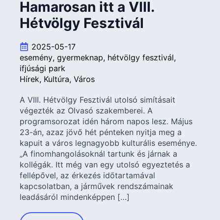
Hamarosan itt a VIII.
Hétvölgy Fesztivál
2025-05-17
esemény
gyermeknap
hétvölgy fesztivál
ifjúsági park
Hírek
Kultúra
Város
A VIII. Hétvölgy Fesztivál utolsó simításait
végezték az Olvasó szakemberei. A
programsorozat idén három napos lesz. Május
23-án, azaz jövő hét pénteken nyitja meg a
kapuit a város legnagyobb kulturális eseménye.
„A finomhangolásoknál tartunk és járnak a
kollégák. Itt még van egy utolsó egyeztetés a
fellépővel, az érkezés időtartamával
kapcsolatban, a járművek rendszámainak
leadásáról mindenképpen […]