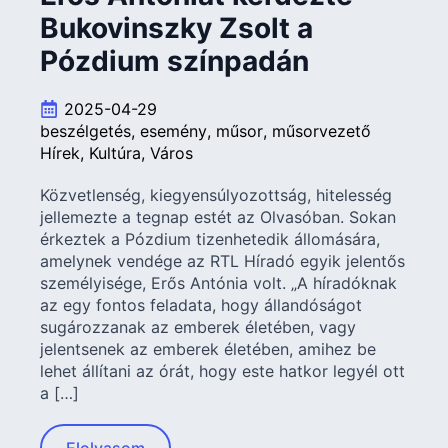
Bukovinszky Zsolt a
Pózdium színpadán
2025-04-29
beszélgetés
esemény
műsor
műsorvezető
Hírek
Kultúra
Város
Közvetlenség, kiegyensúlyozottság, hitelesség
jellemezte a tegnap estét az Olvasóban. Sokan
érkeztek a Pózdium tizenhetedik állomására,
amelynek vendége az RTL Híradó egyik jelentős
személyisége, Erős Antónia volt. „A híradóknak
az egy fontos feladata, hogy állandóságot
sugározzanak az emberek életében, vagy
jelentsenek az emberek életében, amihez be
lehet állítani az órát, hogy este hatkor legyél ott
a […]
Elolvasom