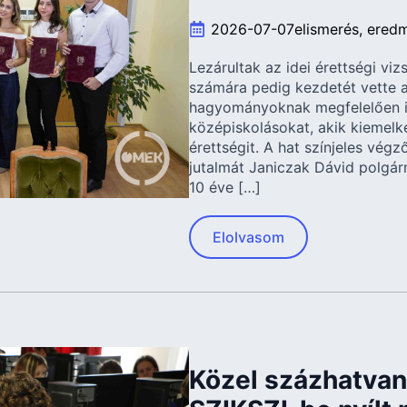
2026-07-07
elismerés
ered
Lezárultak az idei érettségi viz
számára pedig kezdetét vette a
hagyományoknak megfelelően id
középiskolásokat, akik kiemelk
érettségit. A hat színjeles vég
jutalmát Janiczak Dávid polgár
10 éve […]
Elolvasom
Közel százhatvan 