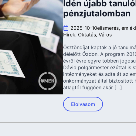
Idén újabb tanuló
pénzjutalomban
2025-10-10
elismerés
emlék
Hírek
Oktatás
Város
Ösztöndíjat kaptak a jó tanulm
délelőtt Ózdon. A program 201
évről évre egyre többen jogosu
Dávid polgármester ezúttal is 
intézményeket és adta át az em
önkormányzat által biztosított 
átlagtól függően akár […]
Elolvasom