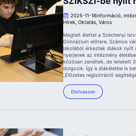
SZIKSZI-be nyílt 
2025-11-18
információ
inté
Hírek
Oktatás
Város
Megtelt élettel a Széchenyi Ist
Gimnázium előtere. Számos váro
iskolából érkeztek diákok nyílt
nyerjenek az intézmény életébe
közösen zenéltek, de lehetett 
dolgozik. Így a diákéletbe is be
„Előzetes regisztráció segítség
Elolvasom