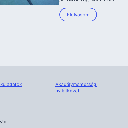
Elolvasom
kű adatok
Akadálymentességi
nyilatkozat
ván