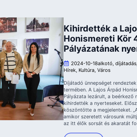
Kihirdették a Laj
Honismereti Kör 
Pályázatának nye
2024-10-18
alkotó
díjátadás
Hírek
Kultúra
Város
Díjátadó ünnepséget rendeztek
termében. A Lajos Árpád Honism
Pályázata lezárult, a beérkező
kihirdették a nyerteseket. Elő
köszöntötte a megjelenteket. „
amikor szeretett városunk múltj
az itt élők sorsát és akaratát f