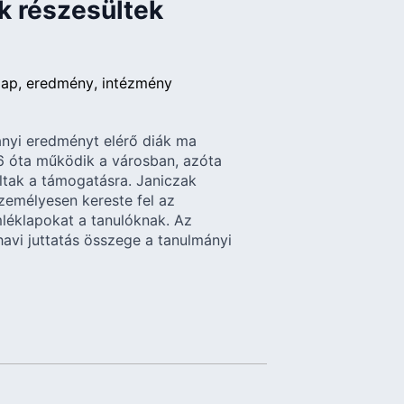
k részesültek
lap
eredmény
intézmény
ányi eredményt elérő diák ma
6 óta működik a városban, azóta
ltak a támogatásra. Janiczak
személyesen kereste fel az
léklapokat a tanulóknak. Az
havi juttatás összege a tanulmányi