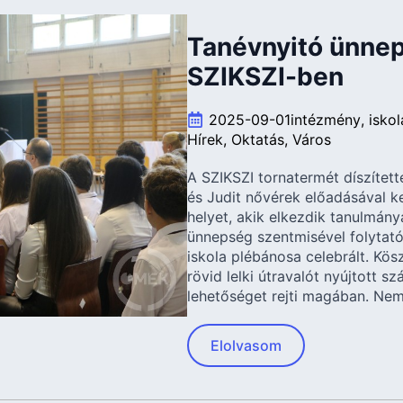
Tanévnyitó ünnep
SZIKSZI-ben
2025-09-01
intézmény
iskol
Hírek
Oktatás
Város
A SZIKSZI tornatermét díszített
és Judit nővérek előadásával ke
helyet, akik elkezdik tanulmán
ünnepség szentmisével folytat
iskola plébánosa celebrált. Kös
rövid lelki útravalót nyújtott s
lehetőséget rejti magában. Nem
Elolvasom