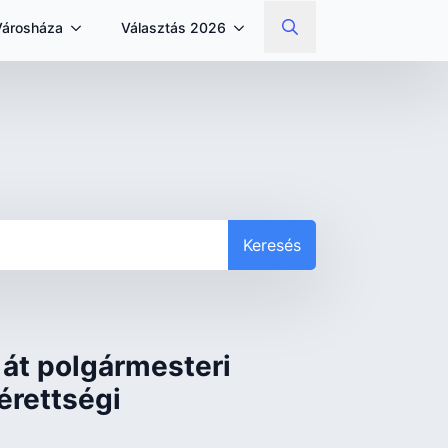
Városháza
Választás 2026
Search
for:
Keresés
 át polgármesteri
 érettségi