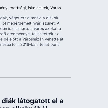
mény
érettségi
iskola
Hírek
Város
sgák, véget ért a tanév, a diákok
 jól megérdemelt nyári szünet. A
én is elismerte a város azokat a
edő eredménnyel teljesítették az
zős délelőtt a Városházán vehette át
mestertől. „2016-ban, tehát pont
diák látogatott el a