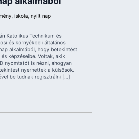
nap alkalmából
zmény
iskola
nyílt nap
ván Katolikus Technikum és
si és környékbeli általános
 nap alkalmából, hogy betekintést
 és képzéseibe. Voltak, akik
3D nyomtatót is nézni, ahogyan
tekintést nyerhettek a külsősök.
ével be tudnak regisztrálni […]