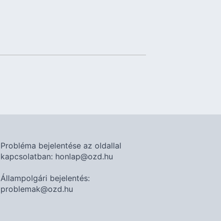
Probléma bejelentése az oldallal
kapcsolatban: honlap@ozd.hu
Állampolgári bejelentés:
problemak@ozd.hu