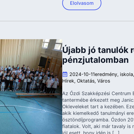
Elolvasom
Újabb jó tanulók 
pénzjutalomban
2024-10-11
eredmény
iskola
Hírek
Oktatás
Város
Az Ózdi Szakképzési Centrum 
tantermébe érkezett meg Janic
Okleveleket tart a kezében. Ez
akik kiemelkedő tanulmányi ere
ösztöndíjprogramba. Ózdon 201
fiatalok. Volt, aki már tavaly 
jól esett, hogy idén is […]