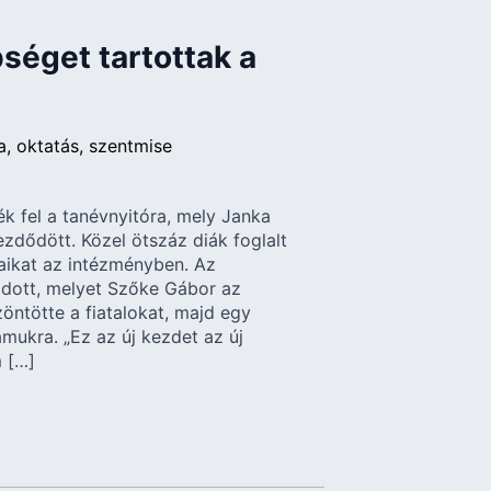
séget tartottak a
a
oktatás
szentmise
ék fel a tanévnyitóra, mely Janka
zdődött. Közel ötszáz diák foglalt
yaikat az intézményben. Az
ódott, melyet Szőke Gábor az
zöntötte a fiatalokat, majd egy
zámukra. „Ez az új kezdet az új
 […]