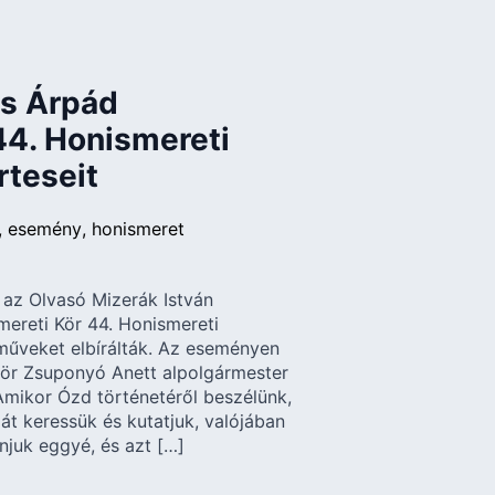
os Árpád
44. Honismereti
rteseit
esemény
honismeret
 az Olvasó Mizerák István
ereti Kör 44. Honismereti
 műveket elbírálták. Az eseményen
ször Zsuponyó Anett alpolgármester
Amikor Ózd történetéről beszélünk,
át keressük és kutatjuk, valójában
onjuk eggyé, és azt […]