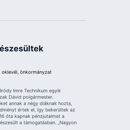
részesültek
oklevél
önkormányzat
Bródy Imre Technikum egyik
zak Dávid polgármester.
eket annak a négy diáknak hozta,
dményt értek el, így bekerültek az
6 óta kapnak pénzjutalmat a
is részesült a támogatásban. „Nagyon