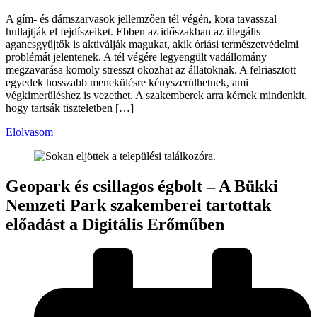
A gím- és dámszarvasok jellemzően tél végén, kora tavasszal
hullajtják el fejdíszeiket. Ebben az időszakban az illegális
agancsgyűjtők is aktiválják magukat, akik óriási természetvédelmi
problémát jelentenek. A tél végére legyengült vadállomány
megzavarása komoly stresszt okozhat az állatoknak. A felriasztott
egyedek hosszabb menekülésre kényszerülhetnek, ami
végkimerüléshez is vezethet. A szakemberek arra kérnek mindenkit,
hogy tartsák tiszteletben […]
Elolvasom
Geopark és csillagos égbolt – A Bükki
Nemzeti Park szakemberei tartottak
előadást a Digitális Erőműben