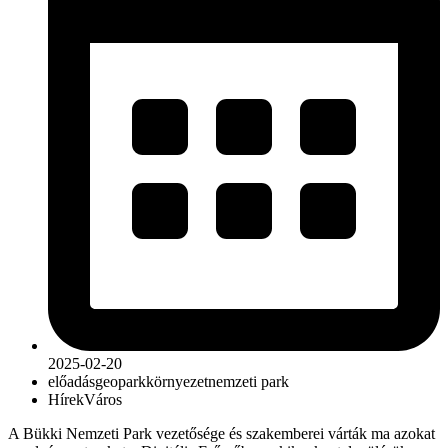
2025-02-20
előadás
geopark
környezet
nemzeti park
Hírek
Város
A Bükki Nemzeti Park vezetősége és szakemberei várták ma azokat