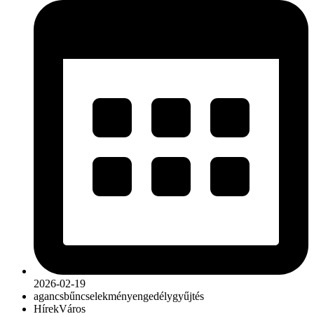
2026-02-19
agancs
bűncselekmény
engedély
gyűjtés
Hírek
Város