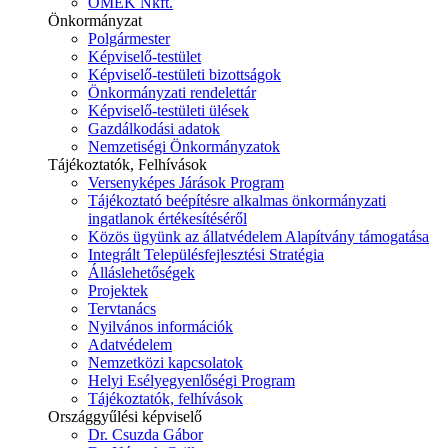
ÓMÉK Nkft.
Önkormányzat
Polgármester
Képviselő-testület
Képviselő-testületi bizottságok
Önkormányzati rendelettár
Képviselő-testületi ülések
Gazdálkodási adatok
Nemzetiségi Önkormányzatok
Tájékoztatók, Felhívások
Versenyképes Járások Program
Tájékoztató beépítésre alkalmas önkormányzati
ingatlanok értékesítéséről
Közös ügyünk az állatvédelem Alapítvány támogatása
Integrált Településfejlesztési Stratégia
Álláslehetőségek
Projektek
Tervtanács
Nyilvános információk
Adatvédelem
Nemzetközi kapcsolatok
Helyi Esélyegyenlőségi Program
Tájékoztatók, felhívások
Országgyűlési képviselő
Dr. Csuzda Gábor