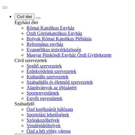
Civil élet
Egyházi élet
Római Katolikus Egyház
Ózdi Görögkatolikus Egyház
Bolyok Római Katolikus Plébánia
Református egyház
Evangélikus testvérközösség
Magyar Pünkösdi Egyház Ózdi Gyülekezete
Civil szervezetek
Segítő szervezetek
Érdekvédelmi szervezetek
Kulturális szervezetek
Szabadidős és életmód szervezetek
Alapítványok az ifjúságért
Sportegyesületek
Egyéb egyesületek
Szabadidő
Ózd kerékpárút hálózata
Sportolási lehetőségek
Szórakozóhelyek
Vendéglátóhelyek
Ózd a hét völgy városa