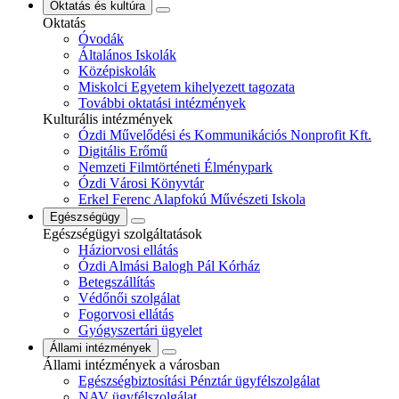
Oktatás és kultúra
Oktatás
Óvodák
Általános Iskolák
Középiskolák
Miskolci Egyetem kihelyezett tagozata
További oktatási intézmények
Kulturális intézmények
Ózdi Művelődési és Kommunikációs Nonprofit Kft.
Digitális Erőmű
Nemzeti Filmtörténeti Élménypark
Ózdi Városi Könyvtár
Erkel Ferenc Alapfokú Művészeti Iskola
Egészségügy
Egészségügyi szolgáltatások
Háziorvosi ellátás
Ózdi Almási Balogh Pál Kórház
Betegszállítás
Védőnői szolgálat
Fogorvosi ellátás
Gyógyszertári ügyelet
Állami intézmények
Állami intézmények a városban
Egészségbiztosítási Pénztár ügyfélszolgálat
NAV ügyfélszolgálat