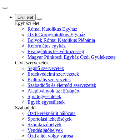
Civil élet
Egyházi élet
Római Katolikus Egyház
Ózdi Görögkatolikus Egyház
Bolyok Római Katolikus Plébánia
Református egyház
Evangélikus testvérközösség
Magyar Pünkösdi Egyház Ózdi Gyülekezete
Civil szervezetek
Segítő szervezetek
Érdekvédelmi szervezetek
Kulturális szervezetek
Szabadidős és életmód szervezetek
Alapítványok az ifjúságért
Sportegyesületek
Egyéb egyesületek
Szabadidő
Ózd kerékpárút hálózata
Sportolási lehetőségek
Szórakozóhelyek
Vendéglátóhelyek
Ózd a hét völgy városa