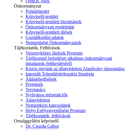
ÓMÉK Nkft.
Önkormányzat
Polgármester
Képviselő-testület
Képviselő-testületi bizottságok
Önkormányzati rendelettár
Képviselő-testületi ülések
Gazdálkodási adatok
Nemzetiségi Önkormányzatok
Tájékoztatók, Felhívások
Versenyképes Járások Program
Tájékoztató beépítésre alkalmas önkormányzati
ingatlanok értékesítéséről
Közös ügyünk az állatvédelem Alapítvány támogatása
Integrált Településfejlesztési Stratégia
Álláslehetőségek
Projektek
Tervtanács
Nyilvános információk
Adatvédelem
Nemzetközi kapcsolatok
Helyi Esélyegyenlőségi Program
Tájékoztatók, felhívások
Országgyűlési képviselő
Dr. Csuzda Gábor