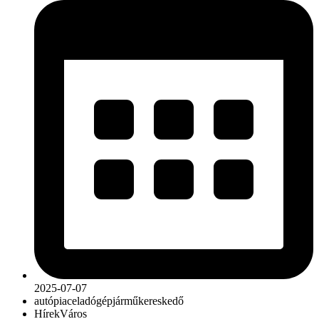
2025-07-07
autópiac
eladó
gépjármű
kereskedő
Hírek
Város