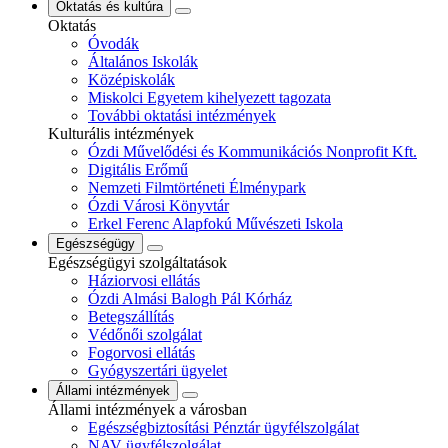
Oktatás és kultúra
Oktatás
Óvodák
Általános Iskolák
Középiskolák
Miskolci Egyetem kihelyezett tagozata
További oktatási intézmények
Kulturális intézmények
Ózdi Művelődési és Kommunikációs Nonprofit Kft.
Digitális Erőmű
Nemzeti Filmtörténeti Élménypark
Ózdi Városi Könyvtár
Erkel Ferenc Alapfokú Művészeti Iskola
Egészségügy
Egészségügyi szolgáltatások
Háziorvosi ellátás
Ózdi Almási Balogh Pál Kórház
Betegszállítás
Védőnői szolgálat
Fogorvosi ellátás
Gyógyszertári ügyelet
Állami intézmények
Állami intézmények a városban
Egészségbiztosítási Pénztár ügyfélszolgálat
NAV ügyfélszolgálat