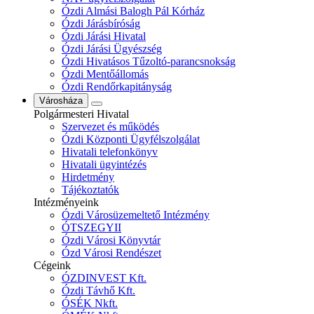
Ózdi Almási Balogh Pál Kórház
Ózdi Járásbíróság
Ózdi Járási Hivatal
Ózdi Járási Ügyészség
Ózdi Hivatásos Tűzoltó-parancsnokság
Ózdi Mentőállomás
Ózdi Rendőrkapitányság
Városháza
Polgármesteri Hivatal
Szervezet és működés
Ózdi Központi Ügyfélszolgálat
Hivatali telefonkönyv
Hivatali ügyintézés
Hirdetmény
Tájékoztatók
Intézményeink
Ózdi Városüzemeltető Intézmény
ÓTSZEGYII
Ózdi Városi Könyvtár
Ózd Városi Rendészet
Cégeink
ÓZDINVEST Kft.
Ózdi Távhő Kft.
ÓSÉK Nkft.