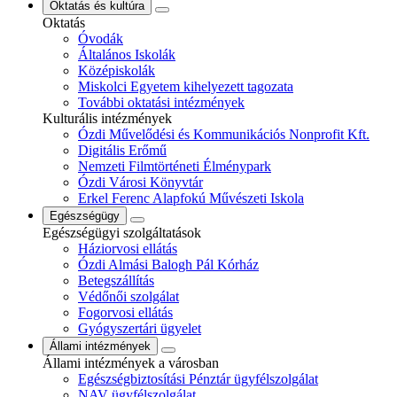
Oktatás és kultúra
Oktatás
Óvodák
Általános Iskolák
Középiskolák
Miskolci Egyetem kihelyezett tagozata
További oktatási intézmények
Kulturális intézmények
Ózdi Művelődési és Kommunikációs Nonprofit Kft.
Digitális Erőmű
Nemzeti Filmtörténeti Élménypark
Ózdi Városi Könyvtár
Erkel Ferenc Alapfokú Művészeti Iskola
Egészségügy
Egészségügyi szolgáltatások
Háziorvosi ellátás
Ózdi Almási Balogh Pál Kórház
Betegszállítás
Védőnői szolgálat
Fogorvosi ellátás
Gyógyszertári ügyelet
Állami intézmények
Állami intézmények a városban
Egészségbiztosítási Pénztár ügyfélszolgálat
NAV ügyfélszolgálat