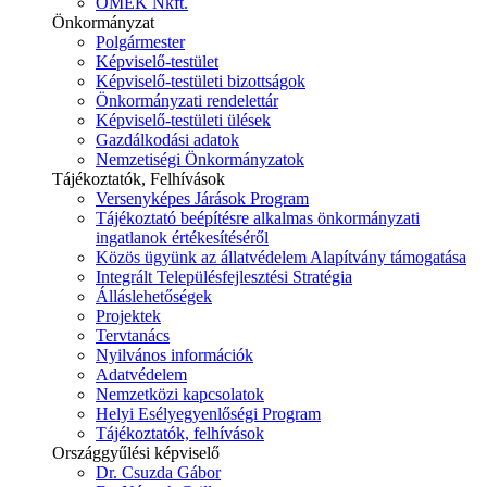
ÓMÉK Nkft.
Önkormányzat
Polgármester
Képviselő-testület
Képviselő-testületi bizottságok
Önkormányzati rendelettár
Képviselő-testületi ülések
Gazdálkodási adatok
Nemzetiségi Önkormányzatok
Tájékoztatók, Felhívások
Versenyképes Járások Program
Tájékoztató beépítésre alkalmas önkormányzati
ingatlanok értékesítéséről
Közös ügyünk az állatvédelem Alapítvány támogatása
Integrált Településfejlesztési Stratégia
Álláslehetőségek
Projektek
Tervtanács
Nyilvános információk
Adatvédelem
Nemzetközi kapcsolatok
Helyi Esélyegyenlőségi Program
Tájékoztatók, felhívások
Országgyűlési képviselő
Dr. Csuzda Gábor