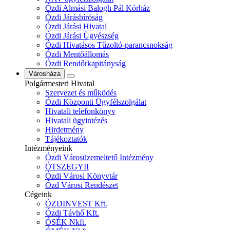
Ózdi Almási Balogh Pál Kórház
Ózdi Járásbíróság
Ózdi Járási Hivatal
Ózdi Járási Ügyészség
Ózdi Hivatásos Tűzoltó-parancsnokság
Ózdi Mentőállomás
Ózdi Rendőrkapitányság
Városháza
Polgármesteri Hivatal
Szervezet és működés
Ózdi Központi Ügyfélszolgálat
Hivatali telefonkönyv
Hivatali ügyintézés
Hirdetmény
Tájékoztatók
Intézményeink
Ózdi Városüzemeltető Intézmény
ÓTSZEGYII
Ózdi Városi Könyvtár
Ózd Városi Rendészet
Cégeink
ÓZDINVEST Kft.
Ózdi Távhő Kft.
ÓSÉK Nkft.