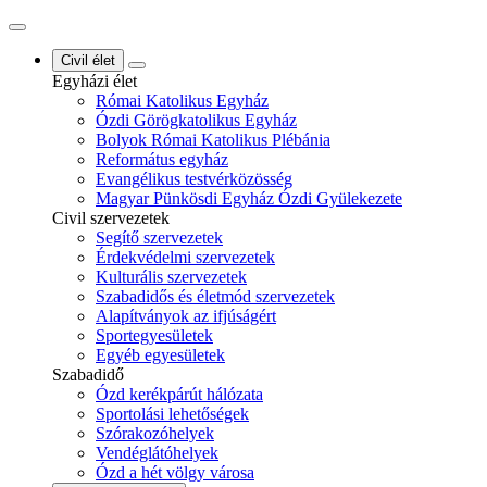
Civil élet
Egyházi élet
Római Katolikus Egyház
Ózdi Görögkatolikus Egyház
Bolyok Római Katolikus Plébánia
Református egyház
Evangélikus testvérközösség
Magyar Pünkösdi Egyház Ózdi Gyülekezete
Civil szervezetek
Segítő szervezetek
Érdekvédelmi szervezetek
Kulturális szervezetek
Szabadidős és életmód szervezetek
Alapítványok az ifjúságért
Sportegyesületek
Egyéb egyesületek
Szabadidő
Ózd kerékpárút hálózata
Sportolási lehetőségek
Szórakozóhelyek
Vendéglátóhelyek
Ózd a hét völgy városa