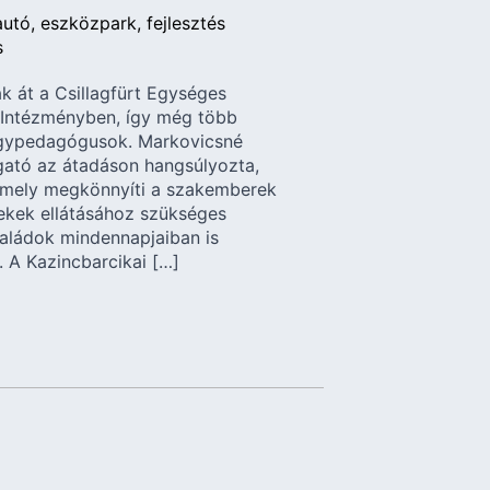
autó
eszközpark
fejlesztés
s
k át a Csillagfürt Egységes
Intézményben, így még több
ógypedagógusok. Markovicsné
gató az átadáson hangsúlyozta,
 amely megkönnyíti a szakemberek
ekek ellátásához szükséges
saládok mindennapjaiban is
. A Kazincbarcikai […]