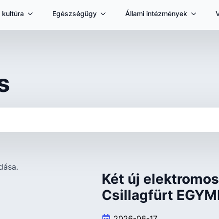
 kultúra
Egészségügy
Állami intézmények
s
Két új elektromos
Csillagfürt EGYM
2026-06-17