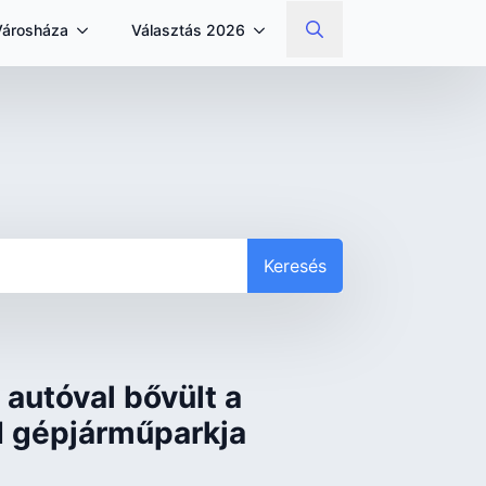
Városháza
Választás 2026
Search
for:
Keresés
 autóval bővült a
I gépjárműparkja