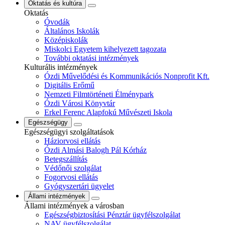
Oktatás és kultúra
Oktatás
Óvodák
Általános Iskolák
Középiskolák
Miskolci Egyetem kihelyezett tagozata
További oktatási intézmények
Kulturális intézmények
Ózdi Művelődési és Kommunikációs Nonprofit Kft.
Digitális Erőmű
Nemzeti Filmtörténeti Élménypark
Ózdi Városi Könyvtár
Erkel Ferenc Alapfokú Művészeti Iskola
Egészségügy
Egészségügyi szolgáltatások
Háziorvosi ellátás
Ózdi Almási Balogh Pál Kórház
Betegszállítás
Védőnői szolgálat
Fogorvosi ellátás
Gyógyszertári ügyelet
Állami intézmények
Állami intézmények a városban
Egészségbiztosítási Pénztár ügyfélszolgálat
NAV ügyfélszolgálat