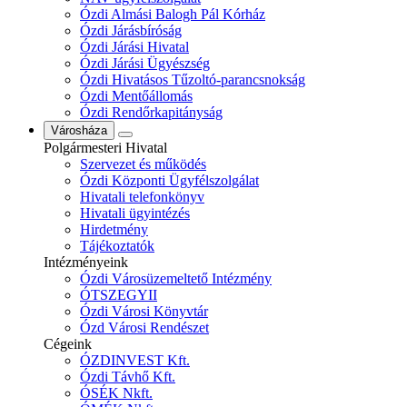
Ózdi Almási Balogh Pál Kórház
Ózdi Járásbíróság
Ózdi Járási Hivatal
Ózdi Járási Ügyészség
Ózdi Hivatásos Tűzoltó-parancsnokság
Ózdi Mentőállomás
Ózdi Rendőrkapitányság
Városháza
Polgármesteri Hivatal
Szervezet és működés
Ózdi Központi Ügyfélszolgálat
Hivatali telefonkönyv
Hivatali ügyintézés
Hirdetmény
Tájékoztatók
Intézményeink
Ózdi Városüzemeltető Intézmény
ÓTSZEGYII
Ózdi Városi Könyvtár
Ózd Városi Rendészet
Cégeink
ÓZDINVEST Kft.
Ózdi Távhő Kft.
ÓSÉK Nkft.