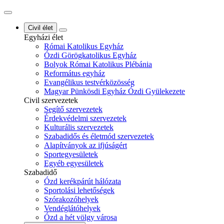
Civil élet
Egyházi élet
Római Katolikus Egyház
Ózdi Görögkatolikus Egyház
Bolyok Római Katolikus Plébánia
Református egyház
Evangélikus testvérközösség
Magyar Pünkösdi Egyház Ózdi Gyülekezete
Civil szervezetek
Segítő szervezetek
Érdekvédelmi szervezetek
Kulturális szervezetek
Szabadidős és életmód szervezetek
Alapítványok az ifjúságért
Sportegyesületek
Egyéb egyesületek
Szabadidő
Ózd kerékpárút hálózata
Sportolási lehetőségek
Szórakozóhelyek
Vendéglátóhelyek
Ózd a hét völgy városa