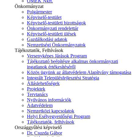
ÓMÉK Nkft.
Önkormányzat
Polgármester
Képviselő-testület
Képviselő-testületi bizottságok
Önkormányzati rendelettár
Képviselő-testületi ülések
Gazdálkodási adatok
Nemzetiségi Önkormányzatok
Tájékoztatók, Felhívások
Versenyképes Járások Program
Tájékoztató beépítésre alkalmas önkormányzati
ingatlanok értékesítéséről
Közös ügyünk az állatvédelem Alapítvány támogatása
Integrált Településfejlesztési Stratégia
Álláslehetőségek
Projektek
Tervtanács
Nyilvános információk
Adatvédelem
Nemzetközi kapcsolatok
Helyi Esélyegyenlőségi Program
Tájékoztatók, felhívások
Országgyűlési képviselő
Dr. Csuzda Gábor