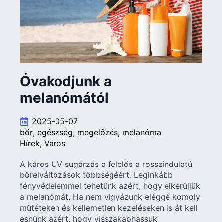
Óvakodjunk a
melanómától
2025-05-07
bőr
egészség
megelőzés
melanóma
Hírek
Város
A káros UV sugárzás a felelős a rosszindulatú
bőrelváltozások többségéért. Leginkább
fényvédelemmel tehetünk azért, hogy elkerüljük
a melanómát. Ha nem vigyázunk eléggé komoly
műtéteken és kellemetlen kezeléseken is át kell
esnünk azért, hogy visszakaphassuk