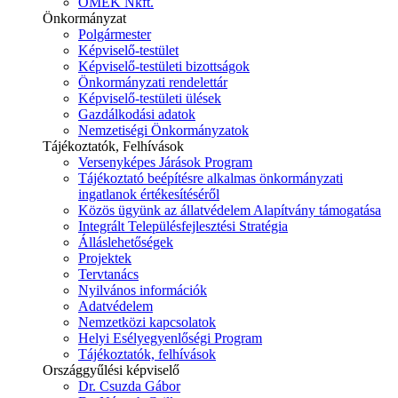
ÓMÉK Nkft.
Önkormányzat
Polgármester
Képviselő-testület
Képviselő-testületi bizottságok
Önkormányzati rendelettár
Képviselő-testületi ülések
Gazdálkodási adatok
Nemzetiségi Önkormányzatok
Tájékoztatók, Felhívások
Versenyképes Járások Program
Tájékoztató beépítésre alkalmas önkormányzati
ingatlanok értékesítéséről
Közös ügyünk az állatvédelem Alapítvány támogatása
Integrált Településfejlesztési Stratégia
Álláslehetőségek
Projektek
Tervtanács
Nyilvános információk
Adatvédelem
Nemzetközi kapcsolatok
Helyi Esélyegyenlőségi Program
Tájékoztatók, felhívások
Országgyűlési képviselő
Dr. Csuzda Gábor