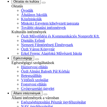
Oktatás és kultúra
Oktatás
Óvodák
Általános Iskolák
Középiskolák
Miskolci Egyetem kihelyezett tagozata
További oktatási intézmények
Kulturális intézmények
Ózdi Művelődési és Kommunikációs Nonprofit Kft.
Digitális Erőmű
Nemzeti Filmtörténeti Élménypark
Ózdi Városi Könyvtár
Erkel Ferenc Alapfokú Művészeti Iskola
Egészségügy
Egészségügyi szolgáltatások
Háziorvosi ellátás
Ózdi Almási Balogh Pál Kórház
Betegszállítás
Védőnői szolgálat
Fogorvosi ellátás
Gyógyszertári ügyelet
Állami intézmények
Állami intézmények a városban
Egészségbiztosítási Pénztár ügyfélszolgálat
NAV ügyfélszolgálat