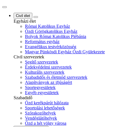
Civil élet
Egyházi élet
Római Katolikus Egyház
Ózdi Görögkatolikus Egyház
Bolyok Római Katolikus Plébánia
Református egyház
Evangélikus testvérközösség
Magyar Pünkösdi Egyház Ózdi Gyülekezete
Civil szervezetek
Segítő szervezetek
Érdekvédelmi szervezetek
Kulturális szervezetek
Szabadidős és életmód szervezetek
Alapítványok az ifjúságért
Sportegyesületek
Egyéb egyesületek
Szabadidő
Ózd kerékpárút hálózata
Sportolási lehetőségek
Szórakozóhelyek
Vendéglátóhelyek
Ózd a hét völgy városa