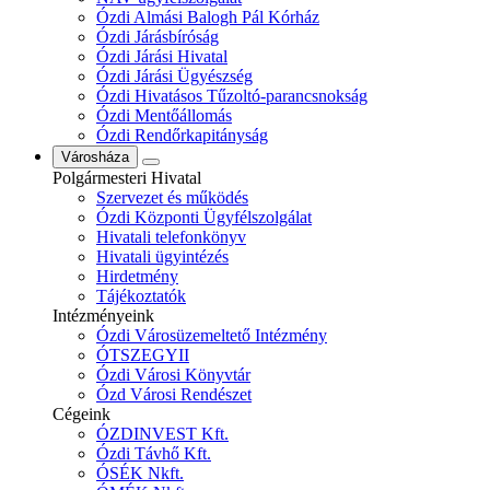
Ózdi Almási Balogh Pál Kórház
Ózdi Járásbíróság
Ózdi Járási Hivatal
Ózdi Járási Ügyészség
Ózdi Hivatásos Tűzoltó-parancsnokság
Ózdi Mentőállomás
Ózdi Rendőrkapitányság
Városháza
Polgármesteri Hivatal
Szervezet és működés
Ózdi Központi Ügyfélszolgálat
Hivatali telefonkönyv
Hivatali ügyintézés
Hirdetmény
Tájékoztatók
Intézményeink
Ózdi Városüzemeltető Intézmény
ÓTSZEGYII
Ózdi Városi Könyvtár
Ózd Városi Rendészet
Cégeink
ÓZDINVEST Kft.
Ózdi Távhő Kft.
ÓSÉK Nkft.