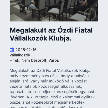
Megalakult az Ózdi Fiatal
Vállalkozók Klubja.
2025-12-16
vállalkozók
Hírek
Nem besorolt
Város
Megalakult az Ózdi Fiatal Vállalkozók Klubja,
mely kezdeményezés célja, hogy a pályájuk
elején járó, vagy már működő vállalkozást
vezető fiatalok közösséget alkossanak,
tapasztalatot cseréljenek és segítsék egymást a
jövőben. A klub tagjai első alkalommal gyűltek
össze, ahol közelebbről megismerkedtek
egymás munkájával, illetve előadásokat is