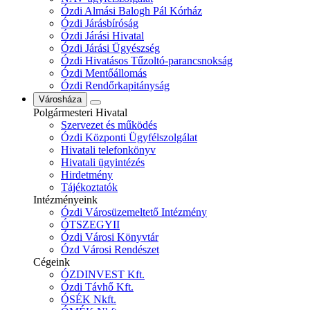
Ózdi Almási Balogh Pál Kórház
Ózdi Járásbíróság
Ózdi Járási Hivatal
Ózdi Járási Ügyészség
Ózdi Hivatásos Tűzoltó-parancsnokság
Ózdi Mentőállomás
Ózdi Rendőrkapitányság
Városháza
Polgármesteri Hivatal
Szervezet és működés
Ózdi Központi Ügyfélszolgálat
Hivatali telefonkönyv
Hivatali ügyintézés
Hirdetmény
Tájékoztatók
Intézményeink
Ózdi Városüzemeltető Intézmény
ÓTSZEGYII
Ózdi Városi Könyvtár
Ózd Városi Rendészet
Cégeink
ÓZDINVEST Kft.
Ózdi Távhő Kft.
ÓSÉK Nkft.