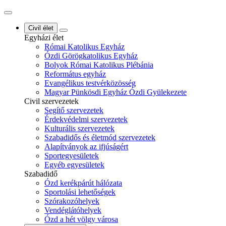
Civil élet
Egyházi élet
Római Katolikus Egyház
Ózdi Görögkatolikus Egyház
Bolyok Római Katolikus Plébánia
Református egyház
Evangélikus testvérközösség
Magyar Pünkösdi Egyház Ózdi Gyülekezete
Civil szervezetek
Segítő szervezetek
Érdekvédelmi szervezetek
Kulturális szervezetek
Szabadidős és életmód szervezetek
Alapítványok az ifjúságért
Sportegyesületek
Egyéb egyesületek
Szabadidő
Ózd kerékpárút hálózata
Sportolási lehetőségek
Szórakozóhelyek
Vendéglátóhelyek
Ózd a hét völgy városa