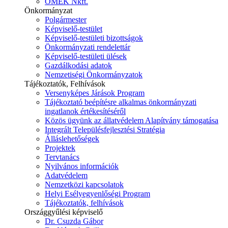
ÓMÉK Nkft.
Önkormányzat
Polgármester
Képviselő-testület
Képviselő-testületi bizottságok
Önkormányzati rendelettár
Képviselő-testületi ülések
Gazdálkodási adatok
Nemzetiségi Önkormányzatok
Tájékoztatók, Felhívások
Versenyképes Járások Program
Tájékoztató beépítésre alkalmas önkormányzati
ingatlanok értékesítéséről
Közös ügyünk az állatvédelem Alapítvány támogatása
Integrált Településfejlesztési Stratégia
Álláslehetőségek
Projektek
Tervtanács
Nyilvános információk
Adatvédelem
Nemzetközi kapcsolatok
Helyi Esélyegyenlőségi Program
Tájékoztatók, felhívások
Országgyűlési képviselő
Dr. Csuzda Gábor