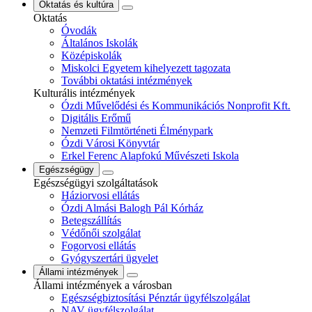
Oktatás és kultúra
Oktatás
Óvodák
Általános Iskolák
Középiskolák
Miskolci Egyetem kihelyezett tagozata
További oktatási intézmények
Kulturális intézmények
Ózdi Művelődési és Kommunikációs Nonprofit Kft.
Digitális Erőmű
Nemzeti Filmtörténeti Élménypark
Ózdi Városi Könyvtár
Erkel Ferenc Alapfokú Művészeti Iskola
Egészségügy
Egészségügyi szolgáltatások
Háziorvosi ellátás
Ózdi Almási Balogh Pál Kórház
Betegszállítás
Védőnői szolgálat
Fogorvosi ellátás
Gyógyszertári ügyelet
Állami intézmények
Állami intézmények a városban
Egészségbiztosítási Pénztár ügyfélszolgálat
NAV ügyfélszolgálat