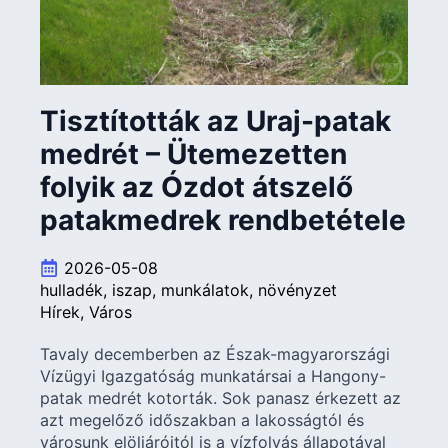
Tisztították az Uraj-patak
medrét – Ütemezetten
folyik az Ózdot átszelő
patakmedrek rendbetétele
2026-05-08
hulladék
iszap
munkálatok
növényzet
Hírek
Város
Tavaly decemberben az Észak-magyarországi
Vízügyi Igazgatóság munkatársai a Hangony-
patak medrét kotorták. Sok panasz érkezett az
azt megelőző időszakban a lakosságtól és
városunk elöljáróitól is a vízfolyás állapotával