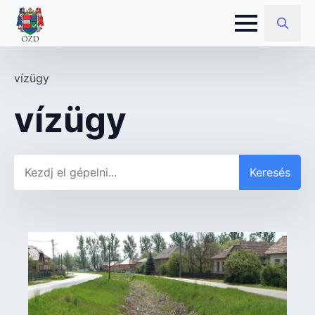
Search
for:
vízügy
vízügy
Keresés
Keresés