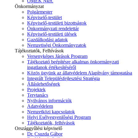
ÓMÉK Nkft.
Önkormányzat
Polgármester
Képviselő-testület
Képviselő-testületi bizottságok
Önkormányzati rendelettár
Képviselő-testületi ülések
Gazdálkodási adatok
Nemzetiségi Önkormányzatok
Tájékoztatók, Felhívások
Versenyképes Járások Program
Tájékoztató beépítésre alkalmas önkormányzati
ingatlanok értékesítéséről
Közös ügyünk az állatvédelem Alapítvány támogatása
Integrált Településfejlesztési Stratégia
Álláslehetőségek
Projektek
Tervtanács
Nyilvános információk
Adatvédelem
Nemzetközi kapcsolatok
Helyi Esélyegyenlőségi Program
Tájékoztatók, felhívások
Országgyűlési képviselő
Dr. Csuzda Gábor