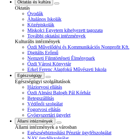
Oktatás és kultúra
Oktatás
Óvodák
Általános Iskolák
Középiskolák
Miskolci Egyetem kihelyezett tagozata
További oktatási intézmények
Kulturális intézmények
Ózdi Művelődési és Kommunikációs Nonprofit Kft.
Digitális Erőmű
Nemzeti Filmtörténeti Élménypark
Ózdi Városi Könyvtár
Erkel Ferenc Alapfokú Művészeti Iskola
Egészségügy
Egészségügyi szolgáltatások
Háziorvosi ellátás
Ózdi Almási Balogh Pál Kórház
Betegszállítás
Védőnői szolgálat
Fogorvosi ellátás
Gyógyszertári ügyelet
Állami intézmények
Állami intézmények a városban
Egészségbiztosítási Pénztár ügyfélszolgálat
NAV ügyfélszolgálat