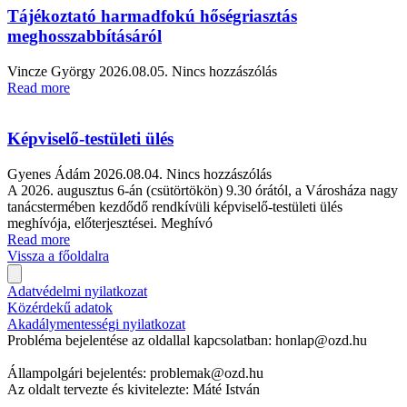
Tájékoztató harmadfokú hőségriasztás
meghosszabbításáról
Vincze György
2026.08.05.
Nincs hozzászólás
Read more
Képviselő-testületi ülés
Gyenes Ádám
2026.08.04.
Nincs hozzászólás
A 2026. augusztus 6-án (csütörtökön) 9.30 órától, a Városháza nagy
tanácstermében kezdődő rendkívüli képviselő-testületi ülés
meghívója, előterjesztései. Meghívó
Read more
Vissza a főoldalra
Adatvédelmi nyilatkozat
Közérdekű adatok
Akadálymentességi nyilatkozat
Probléma bejelentése az oldallal kapcsolatban: honlap@ozd.hu
Állampolgári bejelentés: problemak@ozd.hu
Az oldalt tervezte és kivitelezte: Máté István