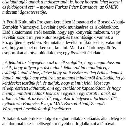
elsajátíthatják annak a módszertanát is, hogy hogyan lehet keresni
és feldolgozni ezt” – mondta Farkas Péter Barnabás, az ÓMÉK
múzeumi ágazatvezetője.
A Petőfi Kulturális Program keretében látogatott el a Borsod-Abaúj-
Zemplén Vármegyei Levéltár egyik munkatársa az iskolásokhoz.
Első alkalommal arról beszélt, hogy egy könyvtár, múzeum, vagy
levéltár között milyen különbségek és hasonlóságok vannak a
közgyűjteményekben. Bemutatta a levéltár működését is, valamint
azt, hogyan lehet ott keresni, kutatni. Majd a diákok négy-ötfős
csoportokat alkotva oldottak meg egy összetett feladatot.
„A feladat az lényegében azt a célt szolgálta, hogy megmutassam
nekik, hogy milyen forrást tudnak felhasználni mondjuk egy
családfakutatásához, illetve hogy amit elsőre esetleg érthetetlennek
látnak, mondjuk egy régi irat, az mennyi mindenről árulkodik, ha jó
kérdéseket teszünk fel, és tudjuk, hogy mi mit jelöl. Most egy
térképrészletet láthattak, ami egy családhoz kapcsolódott, és hogy
mennyi mindent tudnak leolvasni egyetlen egy darab iratról, az
adott családnak az életéről, vagy akár a helynek a történetéről” –
nyilatkozta Bodovics Éva, a MNL Borsod-Abaúj-Zemplén
Vármegyei Levéltárának főlevéltárosa.
A fiatalok sok érdekes dolgot megtudhattak az előadás által. Még két
alkalommal lesz lehetőségük mélyebben foglalkozni a témával.