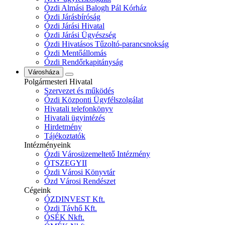
Ózdi Almási Balogh Pál Kórház
Ózdi Járásbíróság
Ózdi Járási Hivatal
Ózdi Járási Ügyészség
Ózdi Hivatásos Tűzoltó-parancsnokság
Ózdi Mentőállomás
Ózdi Rendőrkapitányság
Városháza
Polgármesteri Hivatal
Szervezet és működés
Ózdi Központi Ügyfélszolgálat
Hivatali telefonkönyv
Hivatali ügyintézés
Hirdetmény
Tájékoztatók
Intézményeink
Ózdi Városüzemeltető Intézmény
ÓTSZEGYII
Ózdi Városi Könyvtár
Ózd Városi Rendészet
Cégeink
ÓZDINVEST Kft.
Ózdi Távhő Kft.
ÓSÉK Nkft.