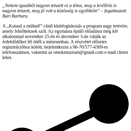
„Nekem igazából nagyon tetszett ez a téma, meg a levélírás is
nagyon tetszett, meg jó volt a közösség is egyébként” – fogalmazott
Bari Barbara.
A „Kutasd a múltad!” című klubfoglakozás a program nagy testvére,
amely felnőtteknek szól. Az egymásra épülő előadásra még két
alkalommal november 25-én és december 3-án várják az
érdeklődőket fél öttől a múzeumban. A részvétel előzetes
regisztrációhoz kötött, bejelentkezni a 06-70/577-4309-es
telefonszámon, valamint az omekmuzeum@gmail.com e-mail címen
lehet.