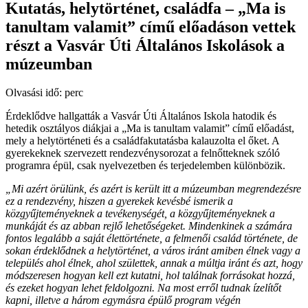
Kutatás, helytörténet, családfa – „Ma is
tanultam valamit” című előadáson vettek
részt a Vasvár Úti Általános Iskolások a
múzeumban
Olvasási idő:
perc
Érdeklődve hallgatták a Vasvár Úti Általános Iskola hatodik és
hetedik osztályos diákjai a „Ma is tanultam valamit” című előadást,
mely a helytörténeti és a családfakutatásba kalauzolta el őket. A
gyerekeknek szervezett rendezvénysorozat a felnőtteknek szóló
programra épül, csak nyelvezetben és terjedelemben különbözik.
„Mi azért örülünk, és azért is került itt a múzeumban megrendezésre
ez a rendezvény, hiszen a gyerekek kevésbé ismerik a
közgyűjteményeknek a tevékenységét, a közgyűjteményeknek a
munkáját és az abban rejlő lehetőségeket. Mindenkinek a számára
fontos legalább a saját élettörténete, a felmenői család története, de
sokan érdeklődnek a helytörténet, a város iránt amiben élnek vagy a
település ahol élnek, ahol születtek, annak a múltja iránt és azt, hogy
módszeresen hogyan kell ezt kutatni, hol találnak forrásokat hozzá,
és ezeket hogyan lehet feldolgozni. Na most erről tudnak ízelítőt
kapni, illetve a három egymásra épülő program végén