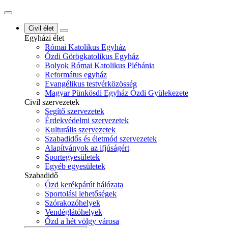
Civil élet
Egyházi élet
Római Katolikus Egyház
Ózdi Görögkatolikus Egyház
Bolyok Római Katolikus Plébánia
Református egyház
Evangélikus testvérközösség
Magyar Pünkösdi Egyház Ózdi Gyülekezete
Civil szervezetek
Segítő szervezetek
Érdekvédelmi szervezetek
Kulturális szervezetek
Szabadidős és életmód szervezetek
Alapítványok az ifjúságért
Sportegyesületek
Egyéb egyesületek
Szabadidő
Ózd kerékpárút hálózata
Sportolási lehetőségek
Szórakozóhelyek
Vendéglátóhelyek
Ózd a hét völgy városa