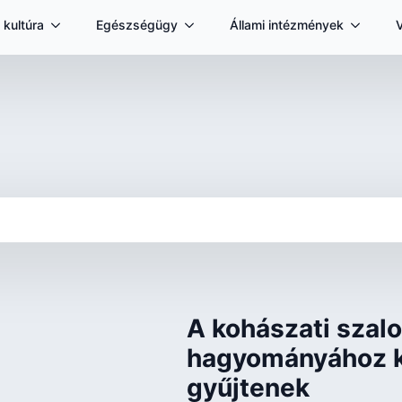
 kultúra
Egészségügy
Állami intézmények
A kohászati szal
hagyományához k
gyűjtenek