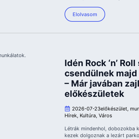
Elolvasom
Idén Rock ‘n’ Roll
csendülnek majd 
– Már javában zaj
előkészületek
2026-07-23
előkészület
mu
Hírek
Kultúra
Város
Létrák mindenhol, dobozokba k
kezek dolgoznak a lezárt parko