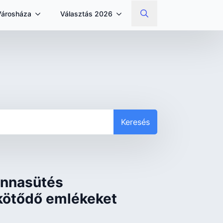
Városháza
Választás 2026
Search
for:
Keresés
onnasütés
ötődő emlékeket