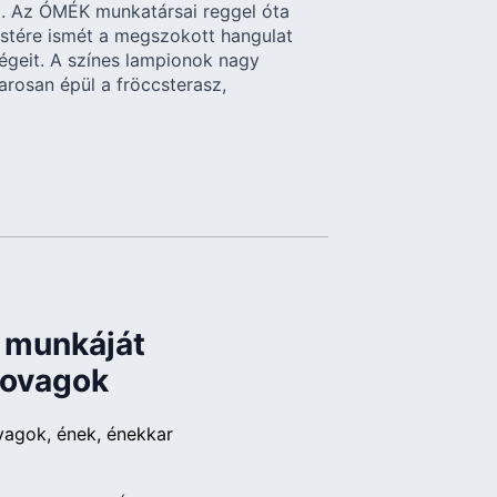
t. Az ÓMÉK munkatársai reggel óta
stére ismét a megszokott hangulat
égeit. A színes lampionok nagy
arosan épül a fröccsterasz,
 munkáját
lovagok
vagok
ének
énekkar