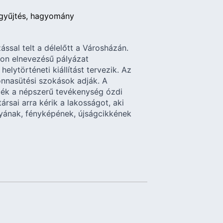
gyűjtés
hagyomány
ssal telt a délelőtt a Városházán.
don elnevezésű pályázat
elytörténeti kiállítást tervezik. Az
lonnasütési szokások adják. A
zék a népszerű tevékenység ózdi
rsai arra kérik a lakosságot, aki
rgyának, fényképének, újságcikkének