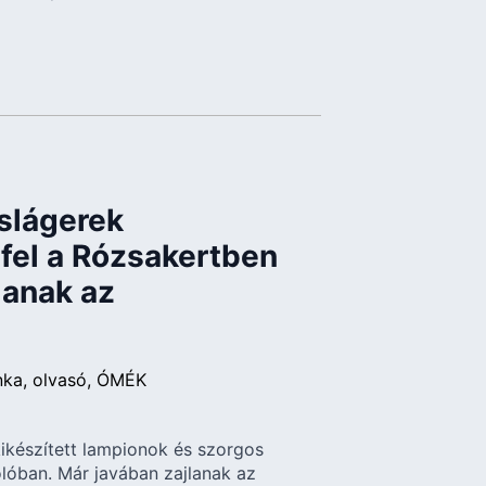
 slágerek
fel a Rózsakertben
lanak az
nka
olvasó
ÓMÉK
ikészített lampionok és szorgos
lóban. Már javában zajlanak az