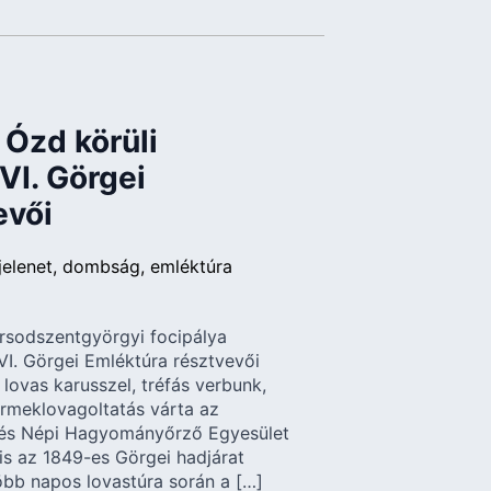
 Ózd körüli
I. Görgei
evői
jelenet
dombság
emléktúra
rsodszentgyörgyi focipálya
I. Görgei Emléktúra résztvevői
l lovas karusszel, tréfás verbunk,
ermeklovagoltatás várta az
 és Népi Hagyományőrző Egyesület
 is az 1849-es Görgei hadjárat
több napos lovastúra során a […]