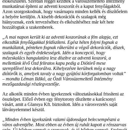
előkészületei. Szerdán reggel kezdték a városüzemeltető intézmény
munkatársai építeni az adventi koszorút és a kaput fenyőágakból.
Azon szorgoskodnak, hogy vasárnapra minden kellék és díszítőelem
a helyére kerüljön. A kisebb dekorációk és szalagok még
hiányoznak, ezek tervezéséhez és elkészítéséhez már két hete
hozzáfogtak a szakemberek.
„A mai napon került ki az adventi koszorúnak a fém alapja, ezt
elkezdtük fenyőágakkal feldíszíteni. Egész héten folyni fognak a
munkálatok, pénteken fognak rákerülni a végső dekorációk, díszek,
szalagok és egyéb érdekességek. Idén a koncepció, hogy
mézeskalács hangulatúra lesz díszítve az adventi koszorú, a
mellettünk lévő Ózd feliratos kapu pedig a Diótörő mese
szereplőivel lesz dekorálva. Kihelyezésre kerülnek még a nagy
diótörők is, amelyek tavaly a nagy gyújtósi körforgalomban voltak”
– mondta Léman Ildikó, az Ózdi Városüzemeltető Intézmény
mezőgazdasági részlegvezetője.
Az alkotók minden évben igyekeznek változtatásokkal frissíteni az
összképet. Előző évben egy fénytorony díszítette a karácsonyi
vásárt, amit a Glansya Kft. biztosított. Idén a városvezetés saját
látványelemmel készül.
„Minden évben igyekszünk valami újdonságot belecsempészni a
város adventjébe. Most ebben az évben új ruhát kapott a rénszarvas
szán. Új bőrben vannak a szarvasok, és jó bőrben vannak. Szoknyát