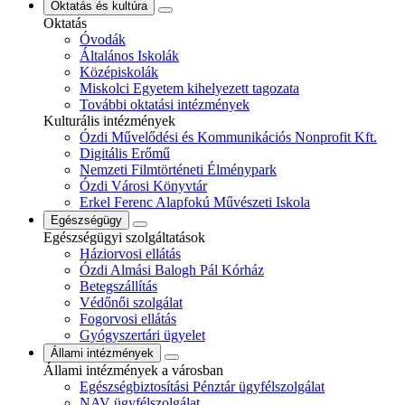
Oktatás és kultúra
Oktatás
Óvodák
Általános Iskolák
Középiskolák
Miskolci Egyetem kihelyezett tagozata
További oktatási intézmények
Kulturális intézmények
Ózdi Művelődési és Kommunikációs Nonprofit Kft.
Digitális Erőmű
Nemzeti Filmtörténeti Élménypark
Ózdi Városi Könyvtár
Erkel Ferenc Alapfokú Művészeti Iskola
Egészségügy
Egészségügyi szolgáltatások
Háziorvosi ellátás
Ózdi Almási Balogh Pál Kórház
Betegszállítás
Védőnői szolgálat
Fogorvosi ellátás
Gyógyszertári ügyelet
Állami intézmények
Állami intézmények a városban
Egészségbiztosítási Pénztár ügyfélszolgálat
NAV ügyfélszolgálat