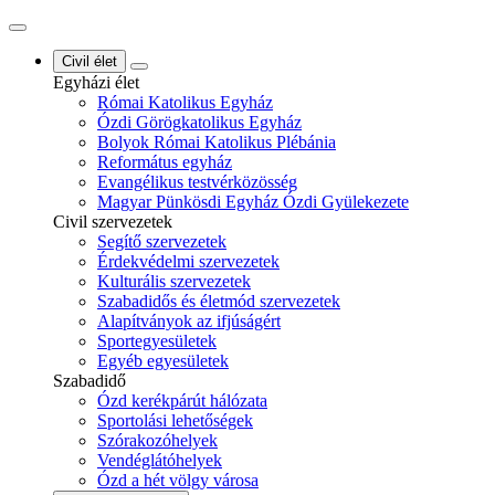
Civil élet
Egyházi élet
Római Katolikus Egyház
Ózdi Görögkatolikus Egyház
Bolyok Római Katolikus Plébánia
Református egyház
Evangélikus testvérközösség
Magyar Pünkösdi Egyház Ózdi Gyülekezete
Civil szervezetek
Segítő szervezetek
Érdekvédelmi szervezetek
Kulturális szervezetek
Szabadidős és életmód szervezetek
Alapítványok az ifjúságért
Sportegyesületek
Egyéb egyesületek
Szabadidő
Ózd kerékpárút hálózata
Sportolási lehetőségek
Szórakozóhelyek
Vendéglátóhelyek
Ózd a hét völgy városa