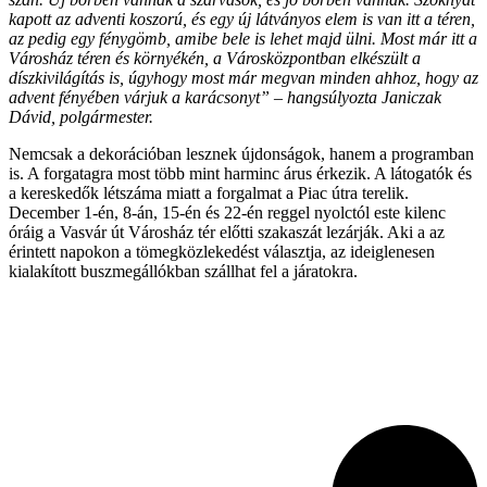
kapott az adventi koszorú, és egy új látványos elem is van itt a téren,
az pedig egy fénygömb, amibe bele is lehet majd ülni. Most már itt a
Városház téren és környékén, a Városközpontban elkészült a
díszkivilágítás is, úgyhogy most már megvan minden ahhoz, hogy az
advent fényében várjuk a karácsonyt” – hangsúlyozta Janiczak
Dávid, polgármester.
Nemcsak a dekorációban lesznek újdonságok, hanem a programban
is. A forgatagra most több mint harminc árus érkezik. A látogatók és
a kereskedők létszáma miatt a forgalmat a Piac útra terelik.
December 1-én, 8-án, 15-én és 22-én reggel nyolctól este kilenc
óráig a Vasvár út Városház tér előtti szakaszát lezárják. Aki a az
érintett napokon a tömegközlekedést választja, az ideiglenesen
kialakított buszmegállókban szállhat fel a járatokra.