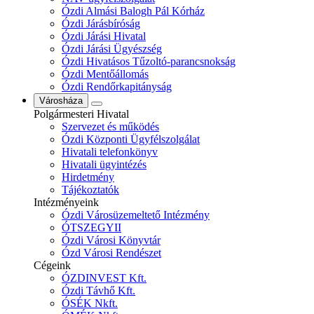
Ózdi Almási Balogh Pál Kórház
Ózdi Járásbíróság
Ózdi Járási Hivatal
Ózdi Járási Ügyészség
Ózdi Hivatásos Tűzoltó-parancsnokság
Ózdi Mentőállomás
Ózdi Rendőrkapitányság
Városháza
Polgármesteri Hivatal
Szervezet és működés
Ózdi Központi Ügyfélszolgálat
Hivatali telefonkönyv
Hivatali ügyintézés
Hirdetmény
Tájékoztatók
Intézményeink
Ózdi Városüzemeltető Intézmény
ÓTSZEGYII
Ózdi Városi Könyvtár
Ózd Városi Rendészet
Cégeink
ÓZDINVEST Kft.
Ózdi Távhő Kft.
ÓSÉK Nkft.