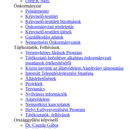
ÓMÉK Nkft.
Önkormányzat
Polgármester
Képviselő-testület
Képviselő-testületi bizottságok
Önkormányzati rendelettár
Képviselő-testületi ülések
Gazdálkodási adatok
Nemzetiségi Önkormányzatok
Tájékoztatók, Felhívások
Versenyképes Járások Program
Tájékoztató beépítésre alkalmas önkormányzati
ingatlanok értékesítéséről
Közös ügyünk az állatvédelem Alapítvány támogatása
Integrált Településfejlesztési Stratégia
Álláslehetőségek
Projektek
Tervtanács
Nyilvános információk
Adatvédelem
Nemzetközi kapcsolatok
Helyi Esélyegyenlőségi Program
Tájékoztatók, felhívások
Országgyűlési képviselő
Dr. Csuzda Gábor