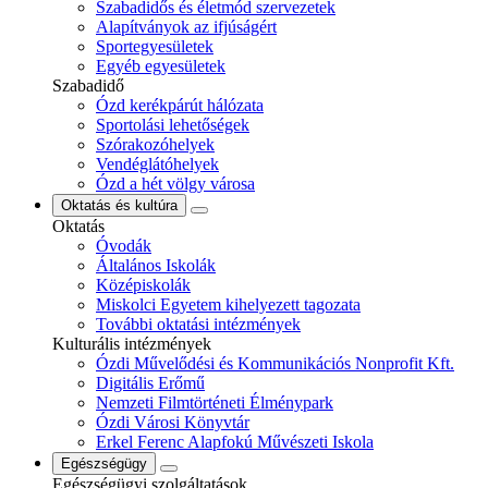
Szabadidős és életmód szervezetek
Alapítványok az ifjúságért
Sportegyesületek
Egyéb egyesületek
Szabadidő
Ózd kerékpárút hálózata
Sportolási lehetőségek
Szórakozóhelyek
Vendéglátóhelyek
Ózd a hét völgy városa
Oktatás és kultúra
Oktatás
Óvodák
Általános Iskolák
Középiskolák
Miskolci Egyetem kihelyezett tagozata
További oktatási intézmények
Kulturális intézmények
Ózdi Művelődési és Kommunikációs Nonprofit Kft.
Digitális Erőmű
Nemzeti Filmtörténeti Élménypark
Ózdi Városi Könyvtár
Erkel Ferenc Alapfokú Művészeti Iskola
Egészségügy
Egészségügyi szolgáltatások