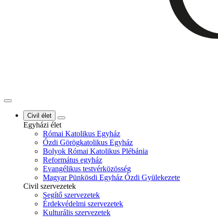
Civil élet
Egyházi élet
Római Katolikus Egyház
Ózdi Görögkatolikus Egyház
Bolyok Római Katolikus Plébánia
Református egyház
Evangélikus testvérközösség
Magyar Pünkösdi Egyház Ózdi Gyülekezete
Civil szervezetek
Segítő szervezetek
Érdekvédelmi szervezetek
Kulturális szervezetek