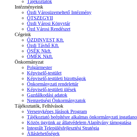
Tájékoztatók
Intézményeink
Ózdi Városüzemeltető Intézmény
ÓTSZEGYII
Ózdi Városi Könyvtár
Ózd Városi Rendészet
Cégeink
ÓZDINVEST Kft.
Ózdi Távhő Kft.
ÓSÉK Nkft.
ÓMÉK Nkft.
Önkormányzat
Polgármester
Képviselő-testület
Képviselő-testületi bizottságok
Önkormányzati rendelettár
Képviselő-testületi ülések
Gazdálkodási adatok
Nemzetiségi Önkormányzatok
Tájékoztatók, Felhívások
Versenyképes Járások Program
Tájékoztató beépítésre alkalmas önkormányzati ingatlanok
Közös ügyünk az állatvédelem Alapítvány támogatása
Integrált Településfejlesztési Stratégia
Álláslehetőségek