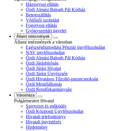
Háziorvosi ellátás
Ózdi Almási Balogh Pál Kórház
Betegszállítás
Védőnői szolgálat
Fogorvosi ellátás
Gyógyszertári ügyelet
Állami intézmények
Állami intézmények a városban
Egészségbiztosítási Pénztár ügyfélszolgálat
NAV ügyfélszolgálat
Ózdi Almási Balogh Pál Kórház
Ózdi Járásbíróság
Ózdi Járási Hivatal
Ózdi Járási Ügyészség
Ózdi Hivatásos Tűzoltó-parancsnokság
Ózdi Mentőállomás
Ózdi Rendőrkapitányság
Városháza
Polgármesteri Hivatal
Szervezet és működés
Ózdi Központi Ügyfélszolgálat
Hivatali telefonkönyv
Hivatali ügyintézés
Hirdetmény