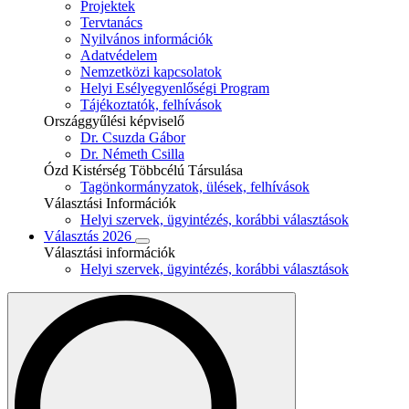
Projektek
Tervtanács
Nyilvános információk
Adatvédelem
Nemzetközi kapcsolatok
Helyi Esélyegyenlőségi Program
Tájékoztatók, felhívások
Országgyűlési képviselő
Dr. Csuzda Gábor
Dr. Németh Csilla
Ózd Kistérség Többcélú Társulása
Tagönkormányzatok, ülések, felhívások
Választási Információk
Helyi szervek, ügyintézés, korábbi választások
Választás 2026
Választási információk
Helyi szervek, ügyintézés, korábbi választások