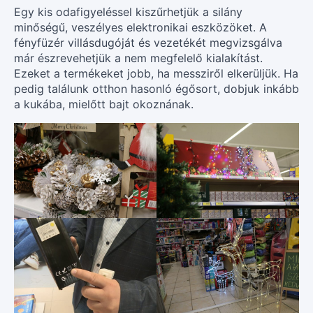
Egy kis odafigyeléssel kiszűrhetjük a silány
minőségű, veszélyes elektronikai eszközöket. A
fényfüzér villásdugóját és vezetékét megvizsgálva
már észrevehetjük a nem megfelelő kialakítást.
Ezeket a termékeket jobb, ha messziről elkerüljük. Ha
pedig találunk otthon hasonló égősort, dobjuk inkább
a kukába, mielőtt bajt okoznának.