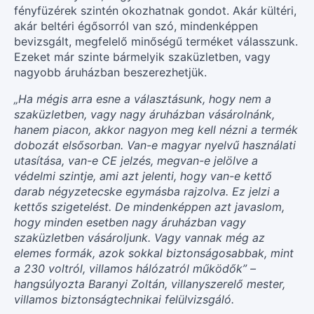
fényfüzérek szintén okozhatnak gondot. Akár kültéri,
akár beltéri égősorról van szó, mindenképpen
bevizsgált, megfelelő minőségű terméket válasszunk.
Ezeket már szinte bármelyik szaküzletben, vagy
nagyobb áruházban beszerezhetjük.
„Ha mégis arra esne a választásunk, hogy nem a
szaküzletben, vagy nagy áruházban vásárolnánk,
hanem piacon, akkor nagyon meg kell nézni a termék
dobozát elsősorban. Van-e magyar nyelvű használati
utasítása, van-e CE jelzés, megvan-e jelölve a
védelmi szintje, ami azt jelenti, hogy van-e kettő
darab négyzetecske egymásba rajzolva. Ez jelzi a
kettős szigetelést. De mindenképpen azt javaslom,
hogy minden esetben nagy áruházban vagy
szaküzletben vásároljunk. Vagy vannak még az
elemes formák, azok sokkal biztonságosabbak, mint
a 230 voltról, villamos hálózatról működők” –
hangsúlyozta Baranyi Zoltán, villanyszerelő mester,
villamos biztonságtechnikai felülvizsgáló.