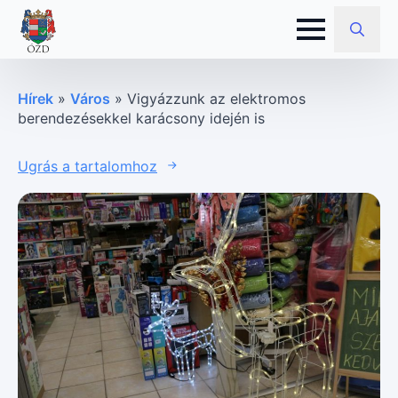
Search
for:
Hírek
»
Város
»
Vigyázzunk az elektromos
berendezésekkel karácsony idején is
Ugrás a tartalomhoz