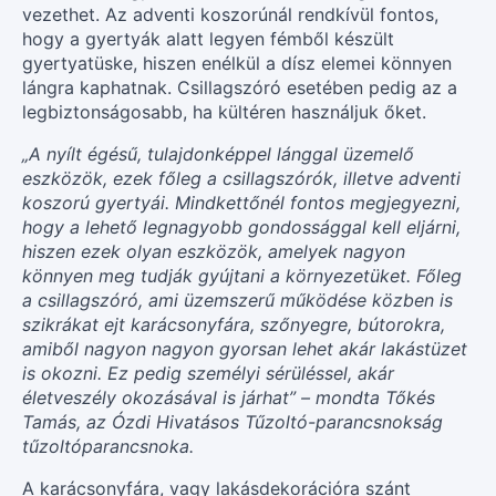
vezethet. Az adventi koszorúnál rendkívül fontos,
hogy a gyertyák alatt legyen fémből készült
gyertyatüske, hiszen enélkül a dísz elemei könnyen
lángra kaphatnak. Csillagszóró esetében pedig az a
legbiztonságosabb, ha kültéren használjuk őket.
„A nyílt égésű, tulajdonképpel lánggal üzemelő
eszközök, ezek főleg a csillagszórók, illetve adventi
koszorú gyertyái. Mindkettőnél fontos megjegyezni,
hogy a lehető legnagyobb gondossággal kell eljárni,
hiszen ezek olyan eszközök, amelyek nagyon
könnyen meg tudják gyújtani a környezetüket. Főleg
a csillagszóró, ami üzemszerű működése közben is
szikrákat ejt karácsonyfára, szőnyegre, bútorokra,
amiből nagyon nagyon gyorsan lehet akár lakástüzet
is okozni. Ez pedig személyi sérüléssel, akár
életveszély okozásával is járhat” – mondta Tőkés
Tamás, az Ózdi Hivatásos Tűzoltó-parancsnokság
tűzoltóparancsnoka.
A karácsonyfára, vagy lakásdekorációra szánt