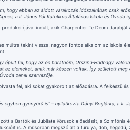
nom, hogy ebben az áldott várakozás időszakában csak erő
gnes, a II. János Pál Katolikus Általános Iskola és Óvoda i
 produkciójával indult, akik Charpentier Te Deum darabját 
s múltra tekint vissza, nagyon fontos alkalom az iskola 
nt.
y épült fel, hogy az én barátnőm, Urszinű-Hadnagy Valéria
t az elemeket, amik már készen voltak. Így született meg 
s Óvoda zenei szervezője.
lvasta fel, aki sokat gyakorolt az előadásra. A felkészülés 
egyben gyönyörű is” – nyilatkozta Dányi Boglárka, a II. Já
zött a Bartók és Jubilate Kórusok előadását, a Szimfónia 
kcióit is. A műsorban megszólalt a furulya, dob, hegedű, z