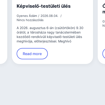
Képviselő-testületi ülés
Ó
n
Gyenes Ádám
2026.08.04.
Nincs hozzászólás
G
N
A 2026. augusztus 6-án (csütörtökön) 9.30
órától, a Városháza nagy tanácstermében
kezdődő rendkívüli képviselő-testületi ülés
meghívója, előterjesztései. Meghívó
Read more