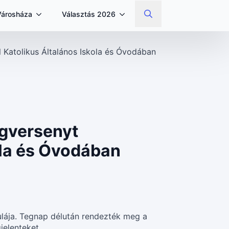
Városháza
Választás 2026
Search
for:
 Katolikus Általános Iskola és Óvodában
gversenyt
kola és Óvodában
aulája. Tegnap délután rendezték meg a
jelenteket.