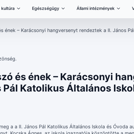
 kultúra
Egészségügy
Állami intézmények
ének – Karácsonyi hangversenyt rendeztek a II. János Pál
ó és ének – Karácsonyi han
s Pál Katolikus Általános Is
meg a a II. János Pál Katolikus Általános Iskola és Óvoda 
yt. Kocska Ágnes, az iskola igazgatója köszöntötte a meg