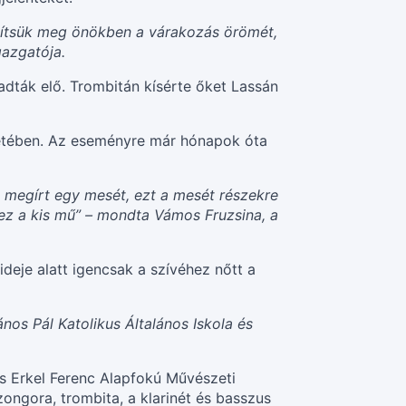
sítsük meg önökben a várakozás örömét,
gazgatója.
adták elő. Trombitán kísérte őket Lassán
életében. Az eseményre már hónapok óta
 megírt egy mesét, ezt a mesét részekre
ez a kis mű” – mondta Vámos Fruzsina, a
ideje alatt igencsak a szívéhez nőtt a
nos Pál Katolikus Általános Iskola és
és Erkel Ferenc Alapfokú Művészeti
ongora, trombita, a klarinét és basszus