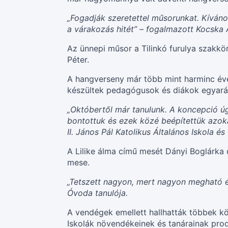
„Fogadják szeretettel műsorunkat. Kívá
a várakozás hitét” – fogalmazott Kocska Á
Az ünnepi műsor a Tilinkó furulya szakkör
Péter.
A hangverseny már több mint harminc éve
készültek pedagógusok és diákok egyará
„Októbertől már tanulunk. A koncepció úg
bontottuk és ezek közé beépítettük azoka
II. János Pál Katolikus Általános Iskola é
A Lilike álma című mesét Dányi Boglárka o
mese.
„Tetszett nagyon, mert nagyon megható és 
Óvoda tanulója.
A vendégek emellett hallhatták többek kö
Iskolák növendékeinek és tanárainak produ