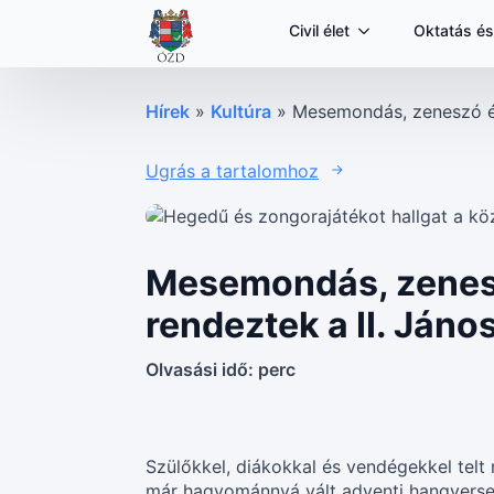
Civil élet
Oktatás és
Hírek
»
Kultúra
»
Mesemondás, zeneszó és 
Ugrás a tartalomhoz
Mesemondás, zenesz
rendeztek a II. Jáno
Olvasási idő:
perc
Szülőkkel, diákokkal és vendégekkel telt 
már hagyománnyá vált adventi hangversen