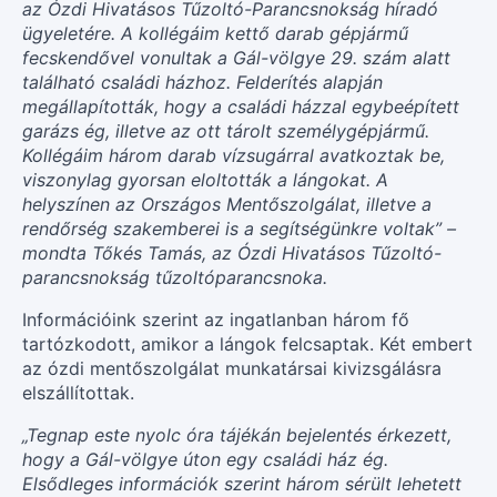
az Ózdi Hivatásos Tűzoltó-Parancsnokság híradó
ügyeletére. A kollégáim kettő darab gépjármű
fecskendővel vonultak a Gál-völgye 29. szám alatt
található családi házhoz. Felderítés alapján
megállapították, hogy a családi házzal egybeépített
garázs ég, illetve az ott tárolt személygépjármű.
Kollégáim három darab vízsugárral avatkoztak be,
viszonylag gyorsan eloltották a lángokat. A
helyszínen az Országos Mentőszolgálat, illetve a
rendőrség szakemberei is a segítségünkre voltak” –
mondta Tőkés Tamás, az Ózdi Hivatásos Tűzoltó-
parancsnokság tűzoltóparancsnoka.
Információink szerint az ingatlanban három fő
tartózkodott, amikor a lángok felcsaptak. Két embert
az ózdi mentőszolgálat munkatársai kivizsgálásra
elszállítottak.
„Tegnap este nyolc óra tájékán bejelentés érkezett,
hogy a Gál-völgye úton egy családi ház ég.
Elsődleges információk szerint három sérült lehetett