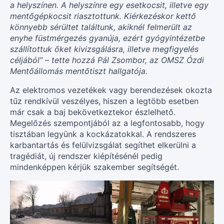
a helyszínen. A helyszínre egy esetkocsit, illetve egy
mentőgépkocsit riasztottunk. Kiérkezéskor kettő
könnyebb sérültet találtunk, akiknél felmerült az
enyhe füstmérgezés gyanúja, ezért gyógyintézetbe
szállítottuk őket kivizsgálásra, illetve megfigyelés
céljából” – tette hozzá Pál Zsombor, az OMSZ Ózdi
Mentőállomás mentőtiszt hallgatója.
Az elektromos vezetékek vagy berendezések okozta
tűz rendkívül veszélyes, hiszen a legtöbb esetben
már csak a baj bekövetkeztekor észlelhető.
Megelőzés szempontjából az a legfontosabb, hogy
tisztában legyünk a kockázatokkal. A rendszeres
karbantartás és felülvizsgálat segíthet elkerülni a
tragédiát, új rendszer kiépítésénél pedig
mindenképpen kérjük szakember segítségét.