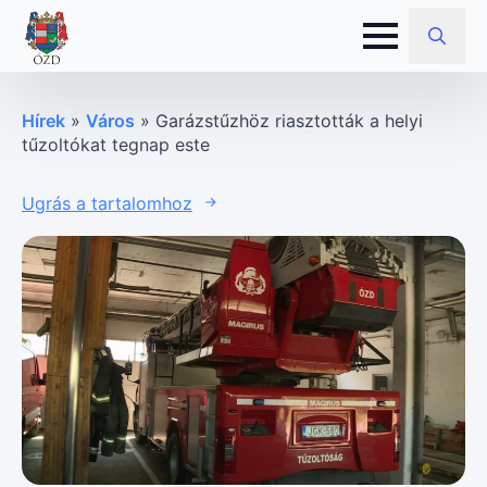
Search
for:
Hírek
»
Város
»
Garázstűzhöz riasztották a helyi
tűzoltókat tegnap este
Ugrás a tartalomhoz