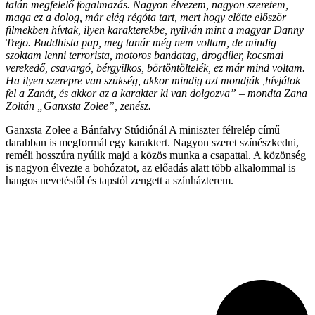
talán megfelelő fogalmazás. Nagyon élvezem, nagyon szeretem,
maga ez a dolog, már elég régóta tart, mert hogy előtte először
filmekben hívtak, ilyen karakterekbe, nyilván mint a magyar Danny
Trejo. Buddhista pap, meg tanár még nem voltam, de mindig
szoktam lenni terrorista, motoros bandatag, drogdíler, kocsmai
verekedő, csavargó, bérgyilkos, börtöntöltelék, ez már mind voltam.
Ha ilyen szerepre van szükség, akkor mindig azt mondják ,hívjátok
fel a Zanát, és akkor az a karakter ki van dolgozva” – mondta Zana
Zoltán „Ganxsta Zolee”, zenész.
Ganxsta Zolee a Bánfalvy Stúdiónál A miniszter félrelép című
darabban is megformál egy karaktert. Nagyon szeret színészkedni,
reméli hosszúra nyúlik majd a közös munka a csapattal. A közönség
is nagyon élvezte a bohózatot, az előadás alatt több alkalommal is
hangos nevetéstől és tapstól zengett a színházterem.