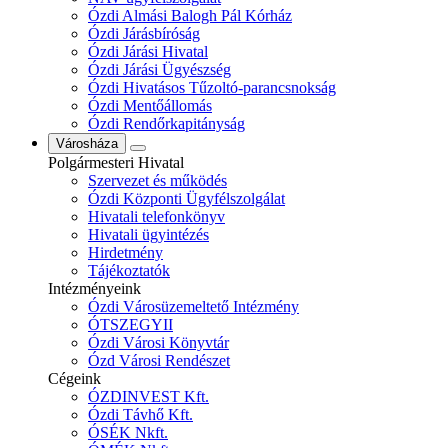
Ózdi Almási Balogh Pál Kórház
Ózdi Járásbíróság
Ózdi Járási Hivatal
Ózdi Járási Ügyészség
Ózdi Hivatásos Tűzoltó-parancsnokság
Ózdi Mentőállomás
Ózdi Rendőrkapitányság
Városháza
Polgármesteri Hivatal
Szervezet és működés
Ózdi Központi Ügyfélszolgálat
Hivatali telefonkönyv
Hivatali ügyintézés
Hirdetmény
Tájékoztatók
Intézményeink
Ózdi Városüzemeltető Intézmény
ÓTSZEGYII
Ózdi Városi Könyvtár
Ózd Városi Rendészet
Cégeink
ÓZDINVEST Kft.
Ózdi Távhő Kft.
ÓSÉK Nkft.