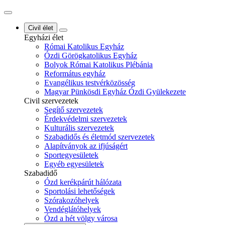
Civil élet
Egyházi élet
Római Katolikus Egyház
Ózdi Görögkatolikus Egyház
Bolyok Római Katolikus Plébánia
Református egyház
Evangélikus testvérközösség
Magyar Pünkösdi Egyház Ózdi Gyülekezete
Civil szervezetek
Segítő szervezetek
Érdekvédelmi szervezetek
Kulturális szervezetek
Szabadidős és életmód szervezetek
Alapítványok az ifjúságért
Sportegyesületek
Egyéb egyesületek
Szabadidő
Ózd kerékpárút hálózata
Sportolási lehetőségek
Szórakozóhelyek
Vendéglátóhelyek
Ózd a hét völgy városa