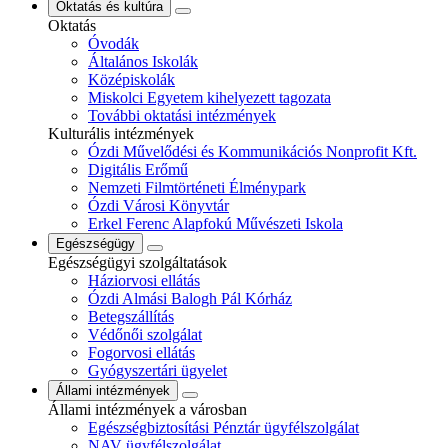
Oktatás és kultúra
Oktatás
Óvodák
Általános Iskolák
Középiskolák
Miskolci Egyetem kihelyezett tagozata
További oktatási intézmények
Kulturális intézmények
Ózdi Művelődési és Kommunikációs Nonprofit Kft.
Digitális Erőmű
Nemzeti Filmtörténeti Élménypark
Ózdi Városi Könyvtár
Erkel Ferenc Alapfokú Művészeti Iskola
Egészségügy
Egészségügyi szolgáltatások
Háziorvosi ellátás
Ózdi Almási Balogh Pál Kórház
Betegszállítás
Védőnői szolgálat
Fogorvosi ellátás
Gyógyszertári ügyelet
Állami intézmények
Állami intézmények a városban
Egészségbiztosítási Pénztár ügyfélszolgálat
NAV ügyfélszolgálat