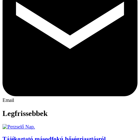
Email
Legfrissebbek
Tájékoztató másodfokú hőségriasztásról