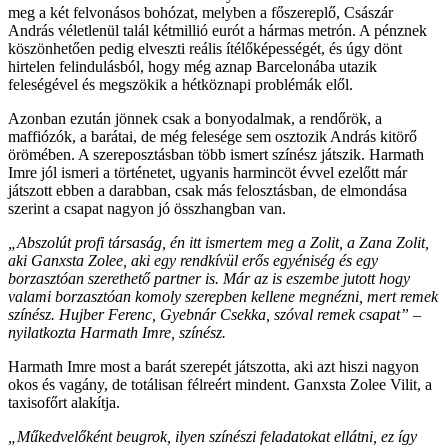
meg a két felvonásos bohózat, melyben a főszereplő, Császár
András véletlenül talál kétmillió eurót a hármas metrón. A pénznek
köszönhetően pedig elveszti reális ítélőképességét, és úgy dönt
hirtelen felindulásból, hogy még aznap Barcelonába utazik
feleségével és megszökik a hétköznapi problémák elől.
Azonban ezután jönnek csak a bonyodalmak, a rendőrök, a
maffiózók, a barátai, de még felesége sem osztozik András kitörő
örömében. A szereposztásban több ismert színész játszik. Harmath
Imre jól ismeri a történetet, ugyanis harmincöt évvel ezelőtt már
játszott ebben a darabban, csak más felosztásban, de elmondása
szerint a csapat nagyon jó összhangban van.
„Abszolút profi társaság, én itt ismertem meg a Zolit, a Zana Zolit,
aki Ganxsta Zolee, aki egy rendkívül erős egyéniség és egy
borzasztóan szerethető partner is. Már az is eszembe jutott hogy
valami borzasztóan komoly szerepben kellene megnézni, mert remek
színész. Hujber Ferenc, Gyebnár Csekka, szóval remek csapat” –
nyilatkozta Harmath Imre, színész.
Harmath Imre most a barát szerepét játszotta, aki azt hiszi nagyon
okos és vagány, de totálisan félreért mindent. Ganxsta Zolee Vilit, a
taxisofőrt alakítja.
„Műkedvelőként beugrok, ilyen színészi feladatokat ellátni, ez így