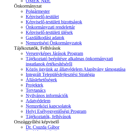
ÓMÉK Nkft.
Önkormányzat
Polgármester
Képviselő-testület
Képviselő-testületi bizottságok
Önkormányzati rendelettár
Képviselő-testületi ülések
Gazdálkodási adatok
Nemzetiségi Önkormányzatok
Tájékoztatók, Felhívások
Versenyképes Járások Program
Tájékoztató beépítésre alkalmas önkormányzati
ingatlanok értékesítéséről
Közös ügyünk az állatvédelem Alapítvány támogatása
Integrált Településfejlesztési Stratégia
Álláslehetőségek
Projektek
Tervtanács
Nyilvános információk
Adatvédelem
Nemzetközi kapcsolatok
Helyi Esélyegyenlőségi Program
Tájékoztatók, felhívások
Országgyűlési képviselő
Dr. Csuzda Gábor