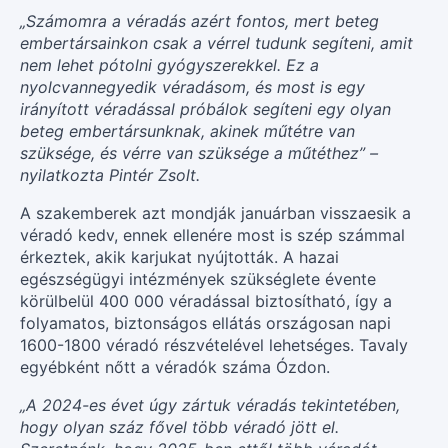
„Számomra a véradás azért fontos, mert beteg
embertársainkon csak a vérrel tudunk segíteni, amit
nem lehet pótolni gyógyszerekkel. Ez a
nyolcvannegyedik véradásom, és most is egy
irányított véradással próbálok segíteni egy olyan
beteg embertársunknak, akinek műtétre van
szüksége, és vérre van szüksége a műtéthez” –
nyilatkozta Pintér Zsolt.
A szakemberek azt mondják januárban visszaesik a
véradó kedv, ennek ellenére most is szép számmal
érkeztek, akik karjukat nyújtották. A hazai
egészségügyi intézmények szükséglete évente
körülbelül 400 000 véradással biztosítható, így a
folyamatos, biztonságos ellátás országosan napi
1600-1800 véradó részvételével lehetséges. Tavaly
egyébként nőtt a véradók száma Ózdon.
„A 2024-es évet úgy zártuk véradás tekintetében,
hogy olyan száz fővel több véradó jött el.