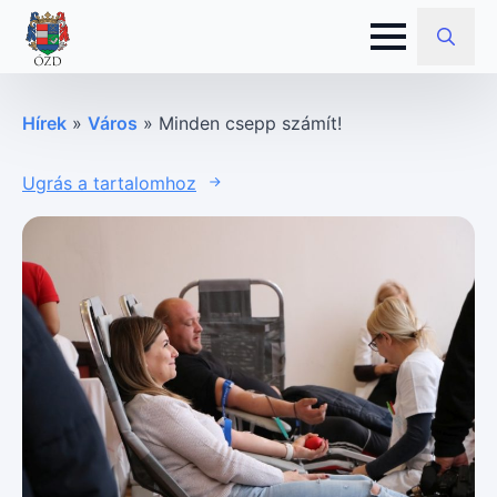
Search
for:
Hírek
»
Város
»
Minden csepp számít!
Ugrás a tartalomhoz