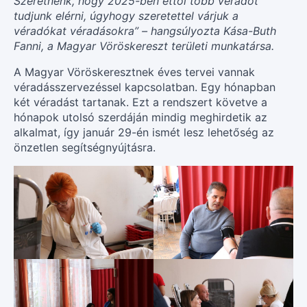
Szeretnénk, hogy 2025-ben ettől több véradót
tudjunk elérni, úgyhogy szeretettel várjuk a
véradókat véradásokra” – hangsúlyozta Kása-Buth
Fanni, a Magyar Vöröskereszt területi munkatársa.
A Magyar Vöröskeresztnek éves tervei vannak
véradásszervezéssel kapcsolatban. Egy hónapban
két véradást tartanak. Ezt a rendszert követve a
hónapok utolsó szerdáján mindig meghirdetik az
alkalmat, így január 29-én ismét lesz lehetőség az
önzetlen segítségnyújtásra.