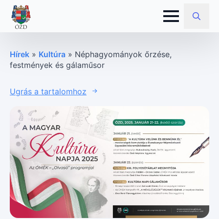
Search
for:
Hírek
»
Kultúra
»
Néphagyományok őrzése,
festmények és gálaműsor
Ugrás a tartalomhoz