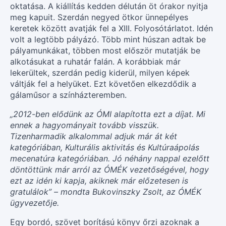
oktatása. A kiállítás kedden délután öt órakor nyitja
meg kapuit. Szerdán negyed ötkor ünnepélyes
keretek között avatják fel a XIII. Folyosótárlatot. Idén
volt a legtöbb pályázó. Több mint húszan adtak be
pályamunkákat, többen most először mutatják be
alkotásukat a ruhatár falán. A korábbiak már
lekerültek, szerdán pedig kiderül, milyen képek
váltják fel a helyüket. Ezt követően elkezdődik a
gálaműsor a színházteremben.
„2012-ben elődünk az ÓMI alapította ezt a díjat. Mi
ennek a hagyományait tovább visszük.
Tizenharmadik alkalommal adjuk már át két
kategóriában, Kulturális aktivitás és Kultúraápolás
mecenatúra kategóriában. Jó néhány nappal ezelőtt
döntöttünk már arról az ÓMÉK vezetőségével, hogy
ezt az idén ki kapja, akiknek már előzetesen is
gratulálok” – mondta Bukovinszky Zsolt, az ÓMÉK
ügyvezetője.
Egy bordó, szövet borítású könyv őrzi azoknak a