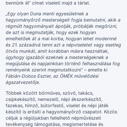
bennünk él” címet viseleti majd a tárlat.
„Egy olyan Duna menti egyesületnek a
hagyományőrző mesterségeit fogja bemutatni, akik a
régmúlt hagyományait ápolják, próbálják megőrizni,
de azt is megmutatják, hogy ezek hogyan
emelhetőek át a mai korba, hogyan lehet modernné
és 21. századivá tenni azt a népviseletet vagy esetleg
ötvös munkát, amit korábban másra használtak,
úgyhogy igazából ezeknek a mesterségeknek a
megújulása és napjainkban történő felhasználása fog
reményeink szerint megmutatkozni” – emelte ki
Fábián-Dobos Eszter, az ÓMÉK művelődési
ágazatvezetője.
Többek között bőrműves, szövő, takács,
csipkekészítő, nemezelő, népi ékszerkészítő,
fazekas, hímző, bútorfestő, viselet és népi játék
készítő is erősíti a hagyományőrző csapatot. Közös
céljuk a régiójukban fellelhető népművészeti
tevékenység támogatása, megismertetése és