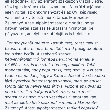
elkezdődnek, így az érintett szakaszon útszűkületre,
részleges lezárásra kell számítani. A területbejáráson
jelen voltak az önkormányzat és az ÓVI képviselői,
valamint a kivitelező munkatársai. Marosréti-
Zsuponyó Anett alpolgármester elmondta, hogy
hatvan méter szakasz felújítására nyújtottak be
pályázatot, amelybe az útfelújítás is beletartozik.
„Ezt negyvenöt méterre kaptuk meg, tehát mínusz
tizenöt méter mind a támfalból, mind pedig az útból
lehúzásra került. A szakértő szerint
hetvenhárommillió forintba került volna ennek a
felújítása, ezt is lehúzták ötvenegy millióra. Tehát
mondhatnám, hogy kaptunk is, meg nem is. Azt sem
tudom elmondani, hogy a Katona József Úti Óvodába
járó gyerekek biztonságban vannak, mert az épület
fölötti támfal helyre lesz állítva, viszont az udvar az
nem tartozik a felújítás közé. Azért nem, mert
szerintük az nem olyan veszélyes állapotban van,
mint az előtte lévő szakasz” – mondta Marosréti-
Zsuponyó Anett, alpolgármester, területi képviselő.