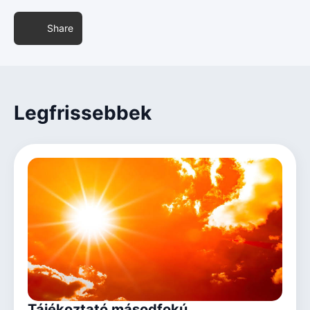
Share
Legfrissebbek
Tájékoztató másodfokú