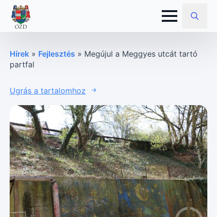
Search
for:
Hírek
»
Fejlesztés
»
Megújul a Meggyes utcát tartó
partfal
Ugrás a tartalomhoz