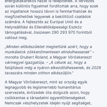
energiatakarékos házat is felépítenek. A tervezés
során különös figyelmet fordítottak arra, hogy ezek
az ingatlanok hosszú távon is fenntarthatóak és
megfizethetőek legyenek a beköltöző családok
számára. A fejlesztés az Európai Unió és a
Helyreállítási és Ellenállóképességi Eszköz
támogatásával, összesen 290 293 970 forintból
valósul meg.
„Minden előkészületet megtettünk azért, hogy a
munkálatok zökkenőmentesen elindulhassanak” –
mondta Grubert Roland, a Magyar Vöröskereszt
vármegyei igazgatója. – „A célunk az, hogy a
felújítások még a nyáron elkezdődhessenek, és 2026
tavaszára minden otthon elkészüljön.”
A Magyar Vöröskereszt, mint az ország egyik
legnagyobb és legismertebb humanitárius
szervezete, évtizedek óta dolgozik azon, hogy
csökkentse a társadalmi egyenlőtlenségeket.
Nemcsak vészhelyzetek idején nyújt segítséget,