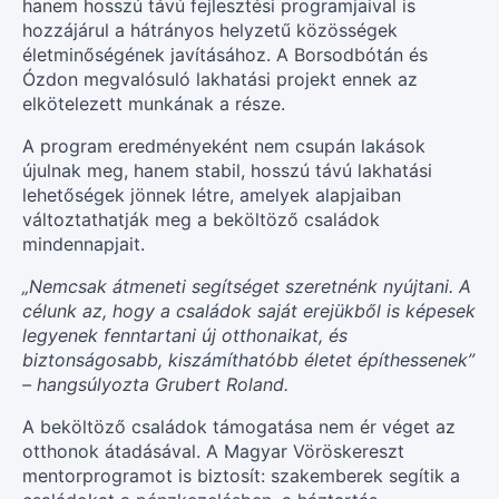
hanem hosszú távú fejlesztési programjaival is
hozzájárul a hátrányos helyzetű közösségek
életminőségének javításához. A Borsodbótán és
Ózdon megvalósuló lakhatási projekt ennek az
elkötelezett munkának a része.
A program eredményeként nem csupán lakások
újulnak meg, hanem stabil, hosszú távú lakhatási
lehetőségek jönnek létre, amelyek alapjaiban
változtathatják meg a beköltöző családok
mindennapjait.
„Nemcsak átmeneti segítséget szeretnénk nyújtani. A
célunk az, hogy a családok saját erejükből is képesek
legyenek fenntartani új otthonaikat, és
biztonságosabb, kiszámíthatóbb életet építhessenek”
– hangsúlyozta Grubert Roland.
A beköltöző családok támogatása nem ér véget az
otthonok átadásával. A Magyar Vöröskereszt
mentorprogramot is biztosít: szakemberek segítik a