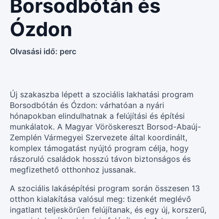
Borsodbótán és
Ózdon
Olvasási idő:
perc
Új szakaszba lépett a szociális lakhatási program
Borsodbótán és Ózdon: várhatóan a nyári
hónapokban elindulhatnak a felújítási és építési
munkálatok. A Magyar Vöröskereszt Borsod-Abaúj-
Zemplén Vármegyei Szervezete által koordinált,
komplex támogatást nyújtó program célja, hogy
rászoruló családok hosszú távon biztonságos és
megfizethető otthonhoz jussanak.
A szociális lakásépítési program során összesen 13
otthon kialakítása valósul meg: tizenkét meglévő
ingatlant teljeskörűen felújítanak, és egy új, korszerű,