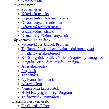
ÓMÉK Nkft.
Önkormányzat
Polgármester
Képviselő-testület
Képviselő-testületi bizottságok
Önkormányzati rendelettár
Képviselő-testületi ülések
Gazdálkodási adatok
Nemzetiségi Önkormányzatok
Tájékoztatók, Felhívások
Versenyképes Járások Program
Tájékoztató beépítésre alkalmas önkormányzati
ingatlanok értékesítéséről
Közös ügyünk az állatvédelem Alapítvány támogatása
Integrált Településfejlesztési Stratégia
Álláslehetőségek
Projektek
Tervtanács
Nyilvános információk
Adatvédelem
Nemzetközi kapcsolatok
Helyi Esélyegyenlőségi Program
Tájékoztatók, felhívások
Országgyűlési képviselő
Dr. Csuzda Gábor