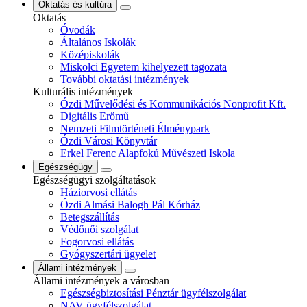
Oktatás és kultúra
Oktatás
Óvodák
Általános Iskolák
Középiskolák
Miskolci Egyetem kihelyezett tagozata
További oktatási intézmények
Kulturális intézmények
Ózdi Művelődési és Kommunikációs Nonprofit Kft.
Digitális Erőmű
Nemzeti Filmtörténeti Élménypark
Ózdi Városi Könyvtár
Erkel Ferenc Alapfokú Művészeti Iskola
Egészségügy
Egészségügyi szolgáltatások
Háziorvosi ellátás
Ózdi Almási Balogh Pál Kórház
Betegszállítás
Védőnői szolgálat
Fogorvosi ellátás
Gyógyszertári ügyelet
Állami intézmények
Állami intézmények a városban
Egészségbiztosítási Pénztár ügyfélszolgálat
NAV ügyfélszolgálat