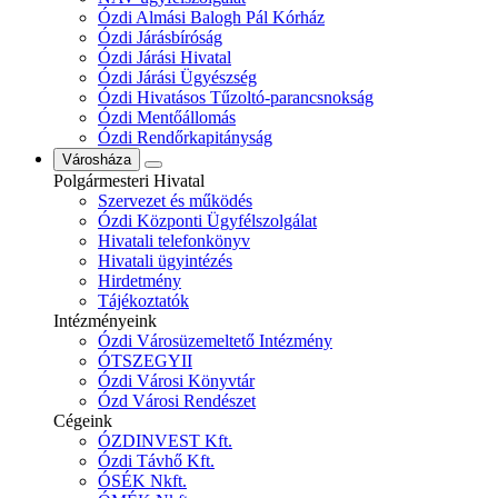
Ózdi Almási Balogh Pál Kórház
Ózdi Járásbíróság
Ózdi Járási Hivatal
Ózdi Járási Ügyészség
Ózdi Hivatásos Tűzoltó-parancsnokság
Ózdi Mentőállomás
Ózdi Rendőrkapitányság
Városháza
Polgármesteri Hivatal
Szervezet és működés
Ózdi Központi Ügyfélszolgálat
Hivatali telefonkönyv
Hivatali ügyintézés
Hirdetmény
Tájékoztatók
Intézményeink
Ózdi Városüzemeltető Intézmény
ÓTSZEGYII
Ózdi Városi Könyvtár
Ózd Városi Rendészet
Cégeink
ÓZDINVEST Kft.
Ózdi Távhő Kft.
ÓSÉK Nkft.