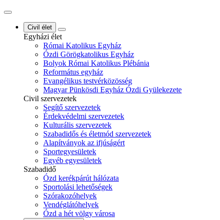
Civil élet
Egyházi élet
Római Katolikus Egyház
Ózdi Görögkatolikus Egyház
Bolyok Római Katolikus Plébánia
Református egyház
Evangélikus testvérközösség
Magyar Pünkösdi Egyház Ózdi Gyülekezete
Civil szervezetek
Segítő szervezetek
Érdekvédelmi szervezetek
Kulturális szervezetek
Szabadidős és életmód szervezetek
Alapítványok az ifjúságért
Sportegyesületek
Egyéb egyesületek
Szabadidő
Ózd kerékpárút hálózata
Sportolási lehetőségek
Szórakozóhelyek
Vendéglátóhelyek
Ózd a hét völgy városa