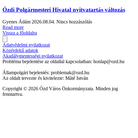
Ózdi Polgármesteri Hivatal nyitvatartás változás
Gyenes Ádám
2026.08.04.
Nincs hozzászólás
Read more
Vissza a főoldalra
Adatvédelmi nyilatkozat
Közérdekű adatok
Akadálymentességi nyilatkozat
Probléma bejelentése az oldallal kapcsolatban: honlap@ozd.hu
Állampolgári bejelentés: problemak@ozd.hu
Az oldalt tervezte és kivitelezte: Máté István
Copyright © 2026 Ózd Város Önkormányzata. Minden jog
fenntartva.