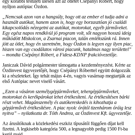
egy korábbi testületi ülésen azt az ötletét Csépányi Róbert, hogy
nyíljon autópiac Ózdon.
„Nemcsak azon van a hangsúly, hogy ott az ember el tudja adni a
használt autókat, hanem azon is, hogy egy borzasztóan jó családi
kikapcsolódás nézegetni az autókat, motorokat, egyéb járműveket.
Egy egész napos rendkívül jó program volt, sőt nagyon hosszú ideig
működött Miskolcon, a Zsarnai piacon, talán emlékszünk rá. Innen
jött az ötlet, hogy én szeretném, hogy Ózdon is legyen egy ilyen piac,
hiszen van egy csodálatos városi piacunk, hatalmas nagy területtel”
– mondta Csépányi Róbert, a Fidesz-KDNP frakcióvezetője.
Janiczak Dávid polgármester támogatta a kezdeményezést. Kérte az
Ózdinvest ügyvezetőjét, hogy Csépányi Róberttel együtt dolgozzák
ki a részleteket. Így tehát május 4-én, vagyis vasárnap megtartják az
első Autópiac nevet viselő vásárt.
„Ezen a vásáron személygépjárműveket, tehergépjárműveket,
motorokat és kerékpárokat lehet értékesíteni. Az értékesítésen bárki
részt vehet. Magánszemély és autókereskedés is kihozhatja a
gépjárművét értékesítésre. A piac nyolc órától tizenhárom óráig lesz
nyitva” – nyilatkozta dr. Tóth Andrea, az Ózdinvest Kft. ügyvezetője.
Az árusítóknak a közlekedési eszköz típusától függően díjat kell
fizetni. A legkisebb kategória 500, a legnagyobb pedig 1500 Ft-ba
kerül majd.