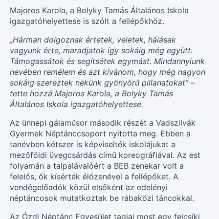
Majoros Karola, a Bolyky Tamás Általános Iskola
igazgatóhelyettese is szólt a fellépőkhöz.
„Hárman dolgoznak értetek, veletek, hálásak
vagyunk érte, maradjatok így sokáig még együtt.
Támogassátok és segítsétek egymást. Mindannyiunk
nevében remélem és azt kívánom, hogy még nagyon
sokáig szereztek nekünk gyönyörű pillanatokat” –
tette hozzá Majoros Karola, a Bolyky Tamás
Általános Iskola igazgatóhelyettese.
Az ünnepi gálaműsor második részét a Vadszilvák
Gyermek Néptánccsoport nyitotta meg. Ebben a
tanévben kétszer is képviselték iskolájukat a
mezőföldi üvegcsárdás című koreográfiával. Az est
folyamán a talpalávalóért a BEB zenekar volt a
felelős, ők kísérték élőzenével a fellépőket. A
vendégelőadók közül elsőként az edelényi
néptáncosok mutatkoztak be rábaközi táncokkal.
Az Ózdi Néptánc Egyesület tagjai most egy felcsíki