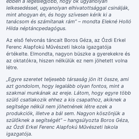
ebben a legeslegjobb, hogy ők ugyanolyan
lelkesedéssel, ugyanolyan elhivatottsággal csinálják,
mint ahogyan én, és hogy szívesen kérik ki a
tanácsom és számítanak rám” – mondta Elekné Holló
Hilda néptáncpedagógus.
Az első felvonás táncait Boros Géza, az Ózdi Erkel
Ferenc Alapfokú Művészeti Iskola igazgatója
értékelte. Elmondta, nagyon büszke a gyerekekre és
az oktatókra, hiszen nélkülük ez nem jöhetett volna
létre.
„Egyre szeretet teljesebb társaság jön itt össze, ami
azt gondolom, hogy legalább olyan fontos, mint a
szakmai munkának az ereje. Látom, hogy egyre több
szülő csatlakozik ehhez a kis csapathoz, akiknek a
segítsége nélkül nem jöhetnének létre ezek a
produkciók, illetve a bál sem. Nagyon köszönjük a
szülőknek a segítségét” – hangsúlyozta Boros Géza,
az Ózdi Erkel Ferenc Alapfokú Művészeti Iskola
igazgatója.