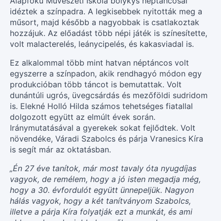
Alapfokú Művészeti Iskola bolykys néptáncosai
idéztek a színpadra. A legkisebbek nyitották meg a
műsort, majd később a nagyobbak is csatlakoztak
hozzájuk. Az előadást több népi játék is színesítette,
volt malacterelés, leánycipelés, és kakasviadal is.
Ez alkalommal több mint hatvan néptáncos volt
egyszerre a színpadon, akik rendhagyó módon egy
produkcióban több táncot is bemutattak. Volt
dunántúli ugrós, üvegcsárdás és mezőföldi sudridom
is. Elekné Holló Hilda számos tehetséges fiatallal
dolgozott együtt az elmúlt évek során.
Iránymutatásával a gyerekek sokat fejlődtek. Volt
növendéke, Váradi Szabolcs és párja Vranesics Kíra
is segít már az oktatásban.
„Én 27 éve tanítok, már most tavaly óta nyugdíjas
vagyok, de remélem, hogy a jó isten megadja még,
hogy a 30. évfordulót együtt ünnepeljük. Nagyon
hálás vagyok, hogy a két tanítványom Szabolcs,
illetve a párja Kíra folyatják ezt a munkát, és ami