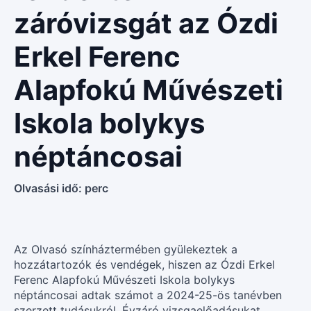
záróvizsgát az Ózdi
Erkel Ferenc
Alapfokú Művészeti
Iskola bolykys
néptáncosai
Olvasási idő:
perc
Az Olvasó színháztermében gyülekeztek a
hozzátartozók és vendégek, hiszen az Ózdi Erkel
Ferenc Alapfokú Művészeti Iskola bolykys
néptáncosai adtak számot a 2024-25-ös tanévben
szerzett tudásukról. Évzáró vizsgaelőadásukat