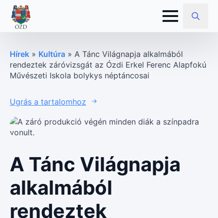
Search
for:
Hírek
»
Kultúra
»
A Tánc Világnapja alkalmából
rendeztek záróvizsgát az Ózdi Erkel Ferenc Alapfokú
Művészeti Iskola bolykys néptáncosai
Ugrás a tartalomhoz
A Tánc Világnapja
alkalmából
rendeztek