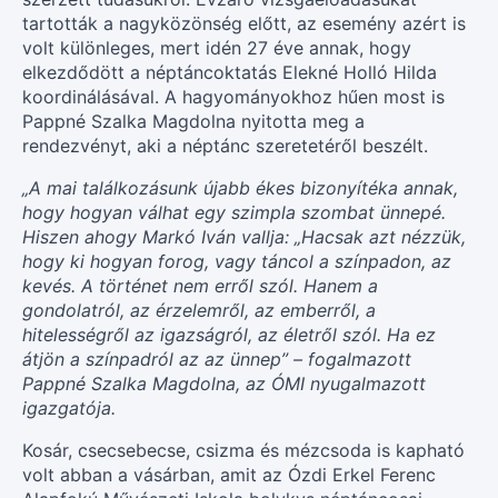
tartották a nagyközönség előtt, az esemény azért is
volt különleges, mert idén 27 éve annak, hogy
elkezdődött a néptáncoktatás Elekné Holló Hilda
koordinálásával. A hagyományokhoz hűen most is
Pappné Szalka Magdolna nyitotta meg a
rendezvényt, aki a néptánc szeretetéről beszélt.
„A mai találkozásunk újabb ékes bizonyítéka annak,
hogy hogyan válhat egy szimpla szombat ünnepé.
Hiszen ahogy Markó Iván vallja: „Hacsak azt nézzük,
hogy ki hogyan forog, vagy táncol a színpadon, az
kevés. A történet nem erről szól. Hanem a
gondolatról, az érzelemről, az emberről, a
hitelességről az igazságról, az életről szól. Ha ez
átjön a színpadról az az ünnep” – fogalmazott
Pappné Szalka Magdolna, az ÓMI nyugalmazott
igazgatója.
Kosár, csecsebecse, csizma és mézcsoda is kapható
volt abban a vásárban, amit az Ózdi Erkel Ferenc