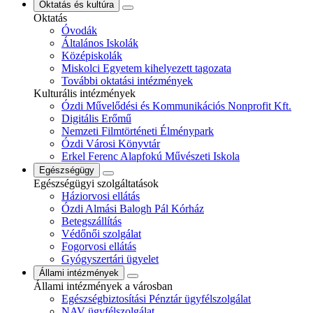
Oktatás és kultúra
Oktatás
Óvodák
Általános Iskolák
Középiskolák
Miskolci Egyetem kihelyezett tagozata
További oktatási intézmények
Kulturális intézmények
Ózdi Művelődési és Kommunikációs Nonprofit Kft.
Digitális Erőmű
Nemzeti Filmtörténeti Élménypark
Ózdi Városi Könyvtár
Erkel Ferenc Alapfokú Művészeti Iskola
Egészségügy
Egészségügyi szolgáltatások
Háziorvosi ellátás
Ózdi Almási Balogh Pál Kórház
Betegszállítás
Védőnői szolgálat
Fogorvosi ellátás
Gyógyszertári ügyelet
Állami intézmények
Állami intézmények a városban
Egészségbiztosítási Pénztár ügyfélszolgálat
NAV ügyfélszolgálat