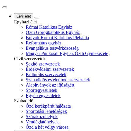
Civil élet
Egyházi élet
Római Katolikus Egyház
Ózdi Görögkatolikus Egyház
Bolyok Római Katolikus Plébánia
Református egyház
Evangélikus testvérközösség
Magyar Pünkösdi Egyház Ózdi Gyülekezete
Civil szervezetek
Segítő szervezetek
Érdekvédelmi szervezetek
Kulturális szervezetek
Szabadidős és életmód szervezetek
Alapítványok az ifjúságért
Sportegyesületek
Egyéb egyesületek
Szabadidő
Ózd kerékpárút hálózata
Sportolási lehetőségek
Szórakozóhelyek
Vendéglátóhelyek
Ózd a hét völgy városa