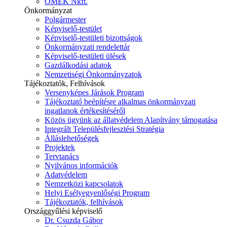
ÓMÉK Nkft.
Önkormányzat
Polgármester
Képviselő-testület
Képviselő-testületi bizottságok
Önkormányzati rendelettár
Képviselő-testületi ülések
Gazdálkodási adatok
Nemzetiségi Önkormányzatok
Tájékoztatók, Felhívások
Versenyképes Járások Program
Tájékoztató beépítésre alkalmas önkormányzati
ingatlanok értékesítéséről
Közös ügyünk az állatvédelem Alapítvány támogatása
Integrált Településfejlesztési Stratégia
Álláslehetőségek
Projektek
Tervtanács
Nyilvános információk
Adatvédelem
Nemzetközi kapcsolatok
Helyi Esélyegyenlőségi Program
Tájékoztatók, felhívások
Országgyűlési képviselő
Dr. Csuzda Gábor