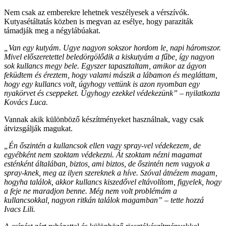
Nem csak az emberekre lehetnek veszélyesek a vérszívók.
Kutyasétáltatás közben is megvan az esélye, hogy paraziták
támadják meg a négylábúakat.
„Van egy kutyám. Ugye nagyon sokszor hordom le, napi háromszor.
Mivel előszeretettel beledörgölődik a kiskutyám a fűbe, így nagyon
sok kullancs megy bele. Egyszer tapasztaltam, amikor az ágyon
feküdtem és éreztem, hogy valami mászik a lábamon és megláttam,
hogy egy kullancs volt, úgyhogy vettünk is azon nyomban egy
nyakörvet és cseppeket. Úgyhogy ezekkel védekezünk” – nyilatkozta
Kovács Luca.
Vannak akik különböző készítményeket használnak, vagy csak
átvizsgálják magukat.
„Én őszintén a kullancsok ellen vagy spray-vel védekezem, de
egyébként nem szoktam védekezni. Át szoktam nézni magamat
esténként általában, biztos, ami biztos, de őszintén nem vagyok a
spray-knek, meg az ilyen szereknek a híve. Szóval átnézem magam,
hogyha találok, akkor kullancs kiszedővel eltávolítom, figyelek, hogy
a feje ne maradjon benne. Még nem volt problémám a
kullancsokkal, nagyon ritkán találok magamban” – tette hozzá
Ivacs Lili.