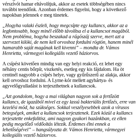
vérszívót hamar eltávolítjuk, akkor az esetek többségében nincs
további teendőnk. Azonban érdemes figyelni, hogy a következő
napokban jelennek e meg tünetek.
„Hogyha valaki észleli, hogy megcsípte egy kullancs, akkor az a
legfontosabb, hogy minél előbb távolítsa el a kullancsot magából.
Nem probléma, hogyha beszakad a rágószáj szerve, mert azt a
szervezet kilöki, de nem kell orvoshoz fordulni rögtön, hanem minél
hamarabb saját magának kell kivenni” – mondta dr. Vámos
Henrietta, vármegyei kollegiális vezető háziorvos.
A csípést követően mindig van egy helyi reakció, ez lehet egy
néhány centis bőrpír, viszketés, esetleg egy kis fájdalom. Ha öt
centinél nagyobb a csípés helye, vagy gyűrűszerű az alakja, akkor
kell orvoshoz fordulni. A Lyme-kór mellett agyhártya- és
agyvelőgyulladást is terjeszthetnek a kullancsok.
„Azt gondolom, hogy a mai világban nagyon sok a fertőzött
kullancs, de igazából mivel ez egy lassú bakteriális fertőzés, erre van
kezelési mód, ha szükséges. Sokkal veszélyesebbek azok a vírusos
betegségek, amiket a kullancsok terjesztenek. Ezek közül a kullancs
terjesztette enkefalitisz, ami nagyon gyakori hazánkban, ez ellen
pedig megelőző védőoltás létezik. Érdemes élni ennek a
lehetőségével” – hangsúlyozta dr. Vámos Henrietta, vármegyei
kollegiális vezető háziorvos.