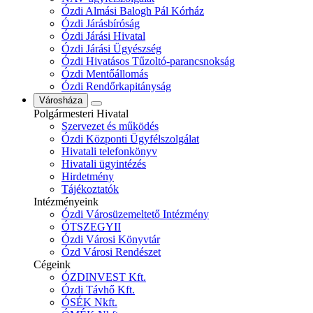
Ózdi Almási Balogh Pál Kórház
Ózdi Járásbíróság
Ózdi Járási Hivatal
Ózdi Járási Ügyészség
Ózdi Hivatásos Tűzoltó-parancsnokság
Ózdi Mentőállomás
Ózdi Rendőrkapitányság
Városháza
Polgármesteri Hivatal
Szervezet és működés
Ózdi Központi Ügyfélszolgálat
Hivatali telefonkönyv
Hivatali ügyintézés
Hirdetmény
Tájékoztatók
Intézményeink
Ózdi Városüzemeltető Intézmény
ÓTSZEGYII
Ózdi Városi Könyvtár
Ózd Városi Rendészet
Cégeink
ÓZDINVEST Kft.
Ózdi Távhő Kft.
ÓSÉK Nkft.