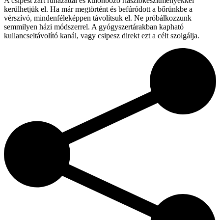
A csípést zárt ruházattal és különböző riasztókészítményekkel
kerülhetjük el. Ha már megtörtént és befúródott a bőrünkbe a
vérszívó, mindenféleképpen távolítsuk el. Ne próbálkozzunk
semmilyen házi módszerrel. A gyógyszertárakban kapható
kullancseltávolító kanál, vagy csipesz direkt ezt a célt szolgálja.