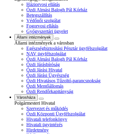
Háziorvosi ellátás
Ózdi Almási Balogh Pál Kórház
Betegszállítás
Védőnői szolgálat
Fogorvosi ellátás
Gyógyszertári ügyelet
Állami intézmények
Állami intézmények a városban
Egészségbiztosítási Pénztár ügyfélszolgálat
NAV ügyfélszolgálat
Ózdi Almási Balogh Pál Kórház
Ózdi Járásbíróság
Ózdi Járási Hivatal
Ózdi Járási Ügyészség
Ózdi Hivatásos Tűzoltó-parancsnokság
Ózdi Mentőállomás
Ózdi Rendőrkapitányság
Városháza
Polgármesteri Hivatal
Szervezet és működés
Ózdi Központi Ügyfélszolgálat
Hivatali telefonkönyv
Hivatali ügyintézés
Hirdetmény