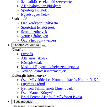
Szabadidős és életmód szervezetek
Alapítványok az ifjúságért
Sportegyesületek
Egyéb egyesületek
Szabadidő
Ózd kerékpárút hálózata
Sportolási lehetőségek
Szórakozóhelyek
Vendéglátóhelyek
Ózd a hét völgy városa
Oktatás és kultúra
Oktatás
Óvodák
Általános Iskolák
Középiskolák
Miskolci Egyetem kihelyezett tagozata
További oktatási intézmények
Kulturális intézmények
Ózdi Művelődési és Kommunikációs Nonprofit Kft.
Digitális Erőmű
Nemzeti Filmtörténeti Élménypark
Ózdi Városi Könyvtár
Erkel Ferenc Alapfokú Művészeti Iskola
Egészségügy
Egészségügyi szolgáltatások