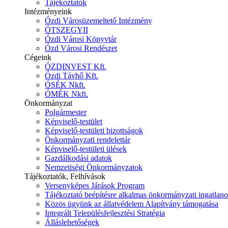
Tájékoztatók
Intézményeink
Ózdi Városüzemeltető Intézmény
ÓTSZEGYII
Ózdi Városi Könyvtár
Ózd Városi Rendészet
Cégeink
ÓZDINVEST Kft.
Ózdi Távhő Kft.
ÓSÉK Nkft.
ÓMÉK Nkft.
Önkormányzat
Polgármester
Képviselő-testület
Képviselő-testületi bizottságok
Önkormányzati rendelettár
Képviselő-testületi ülések
Gazdálkodási adatok
Nemzetiségi Önkormányzatok
Tájékoztatók, Felhívások
Versenyképes Járások Program
Tájékoztató beépítésre alkalmas önkormányzati ingatlanok
Közös ügyünk az állatvédelem Alapítvány támogatása
Integrált Településfejlesztési Stratégia
Álláslehetőségek