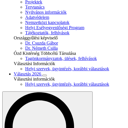
Projektek
Tervtanács
Nyilvános információk
Adatvédelem
Nemzetközi kapcsolatok
Helyi Esélyegyenlőségi Program
Tájékoztatók, felhívások
Országgyűlési képviselő
Dr. Csuzda Gábor
Dr. Németh Csilla
Ózd Kistérség Többcélú Társulása
Tagönkormányzatok, ülések, felhívások
Választási Információk
Helyi szervek, ügyintézés, korábbi választások
Választás 2026
Választási információk
Helyi szervek, ügyintézés, korábbi választások