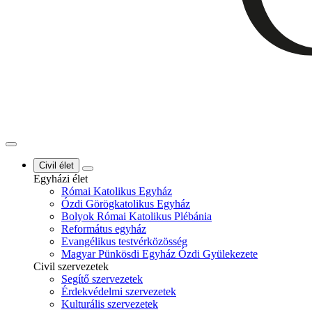
Civil élet
Egyházi élet
Római Katolikus Egyház
Ózdi Görögkatolikus Egyház
Bolyok Római Katolikus Plébánia
Református egyház
Evangélikus testvérközösség
Magyar Pünkösdi Egyház Ózdi Gyülekezete
Civil szervezetek
Segítő szervezetek
Érdekvédelmi szervezetek
Kulturális szervezetek