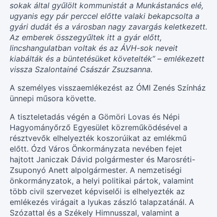
sokak által gyűlölt kommunistát a Munkástanács elé,
ugyanis egy pár perccel előtte valaki bekapcsolta a
gyári dudát és a városban nagy zavargás keletkezett.
Az emberek összegyűltek itt a gyár előtt,
lincshangulatban voltak és az ÁVH-sok neveit
kiabálták és a büntetésüket követelték” – emlékezett
vissza Szalontainé Császár Zsuzsanna.
A személyes visszaemlékezést az ÓMI Zenés Színház
ünnepi műsora követte.
A tiszteletadás végén a Gömöri Lovas és Népi
Hagyományőrző Egyesület közreműködésével a
résztvevők elhelyezték koszorúikat az emlékmű
előtt. Ózd Város Önkormányzata nevében fejet
hajtott Janiczak Dávid polgármester és Marosréti-
Zsuponyó Anett alpolgármester. A nemzetiségi
önkormányzatok, a helyi politikai pártok, valamint
több civil szervezet képviselői is elhelyezték az
emlékezés virágait a lyukas zászló talapzatánál. A
Szózattal és a Székely Himnusszal, valamint a