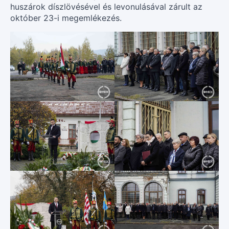
huszárok díszlövésével és levonulásával zárult az
október 23-i megemlékezés.