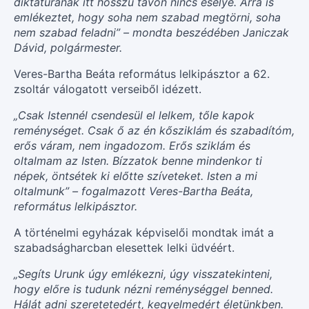
diktatúrának itt hosszú távon nincs esélye. Arra is
emlékeztet, hogy soha nem szabad megtörni, soha
nem szabad feladni” – mondta beszédében Janiczak
Dávid, polgármester.
Veres-Bartha Beáta református lelkipásztor a 62.
zsoltár válogatott verseiből idézett.
„Csak Istennél csendesül el lelkem, tőle kapok
reménységet. Csak ő az én kősziklám és szabadítóm,
erős váram, nem ingadozom. Erős sziklám és
oltalmam az Isten. Bízzatok benne mindenkor ti
népek, öntsétek ki előtte szíveteket. Isten a mi
oltalmunk” – fogalmazott Veres-Bartha Beáta,
református lelkipásztor.
A történelmi egyházak képviselői mondtak imát a
szabadságharcban elesettek lelki üdvéért.
„Segíts Urunk úgy emlékezni, úgy visszatekinteni,
hogy előre is tudunk nézni reménységgel benned.
Hálát adni szeretetedért, kegyelmedért életünkben.