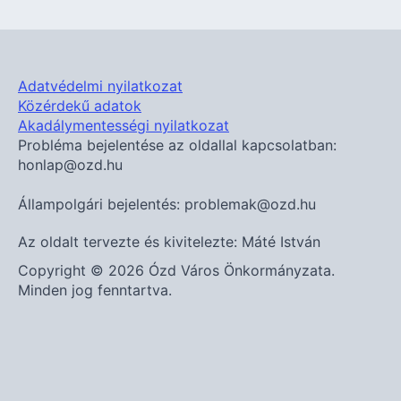
Adatvédelmi nyilatkozat
Közérdekű adatok
Akadálymentességi nyilatkozat
Probléma bejelentése az oldallal kapcsolatban:
honlap@ozd.hu
Állampolgári bejelentés: problemak@ozd.hu
Az oldalt tervezte és kivitelezte: Máté István
Copyright © 2026 Ózd Város Önkormányzata.
Minden jog fenntartva.