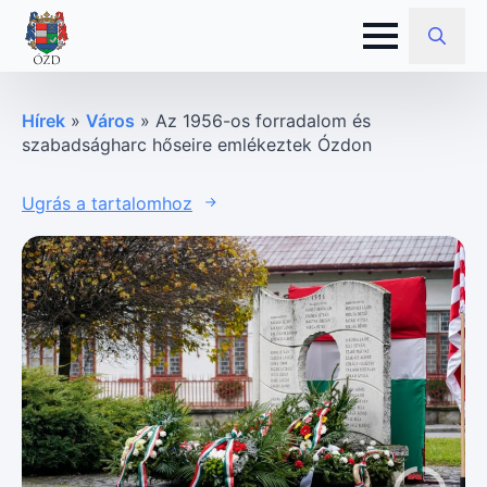
Search
for:
Hírek
»
Város
»
Az 1956-os forradalom és
szabadságharc hőseire emlékeztek Ózdon
Ugrás a tartalomhoz