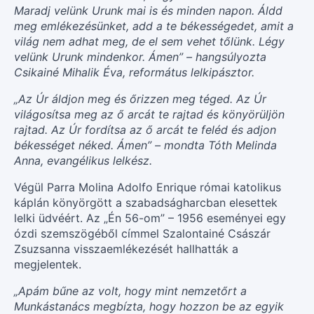
Maradj velünk Urunk mai is és minden napon. Áldd
meg emlékezésünket, add a te békességedet, amit a
világ nem adhat meg, de el sem vehet tőlünk. Légy
velünk Urunk mindenkor. Ámen” – hangsúlyozta
Csikainé Mihalik Éva, református lelkipásztor.
„Az Úr áldjon meg és őrizzen meg téged. Az Úr
világosítsa meg az ő arcát te rajtad és könyörüljön
rajtad. Az Úr fordítsa az ő arcát te feléd és adjon
békességet néked. Ámen” – mondta Tóth Melinda
Anna, evangélikus lelkész.
Végül Parra Molina Adolfo Enrique római katolikus
káplán könyörgött a szabadságharcban elesettek
lelki üdvéért. Az „Én 56-om” – 1956 eseményei egy
ózdi szemszögéből címmel Szalontainé Császár
Zsuzsanna visszaemlékezését hallhatták a
megjelentek.
„Apám bűne az volt, hogy mint nemzetőrt a
Munkástanács megbízta, hogy hozzon be az egyik