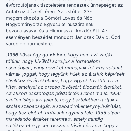
évfordulójának tiszteletére rendeztek ünnepséget az
Antalköz József téren. Az október 23-i
megemlékezés a Gömöri Lovas és Népi
Hagyományőrző Egyesület huszárainak
bevonulásával és a Himnusszal kezdődött. Az
eseményen beszédet mondott Janiczak Dávid, Ózd
város polgármestere.
„1956 hősei úgy gondolom, hogy nem azt várják
tőlünk, hogy kívülről soroljuk a forradalom
eseményeit, vagy neveket mondjunk fel. Egy valamit
várnak joggal, hogy legyünk hűek az általuk képviselt
elvekhez és értékekhez, hogy vigyük tovább azt a
hitet, amellyel az ország jövőjéért áldozták életüket.
Az akkori összefogás példaértékű lehet ma is. 1956
szellemisége azt jelenti, hogy tiszteletben tartjuk a
szólás szabadságát, a szabad véleménynyilvánítást,
hogy tisztelettel fordulunk egymás felé. 1956 olyan
maradandó értéket teremtett, amely mindig
emlékeztet egy nép összetartására és arra, hogy a