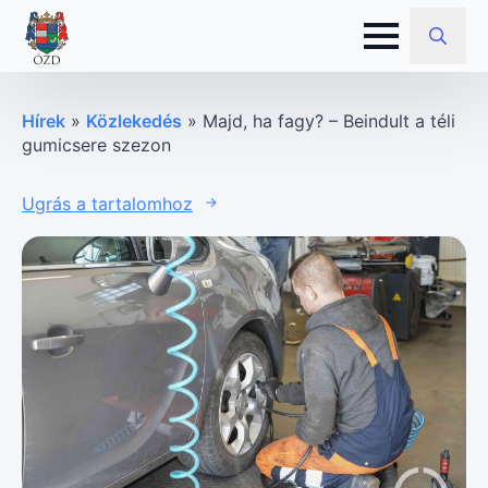
Search
for:
Hírek
»
Közlekedés
»
Majd, ha fagy? – Beindult a téli
gumicsere szezon
Ugrás a tartalomhoz