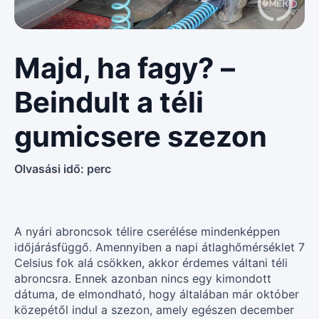
Majd, ha fagy? –
Beindult a téli
gumicsere szezon
Olvasási idő:
perc
A nyári abroncsok télire cserélése mindenképpen
időjárásfüggő. Amennyiben a napi átlaghőmérséklet 7
Celsius fok alá csökken, akkor érdemes váltani téli
abroncsra. Ennek azonban nincs egy kimondott
dátuma, de elmondható, hogy általában már október
közepétől indul a szezon, amely egészen december