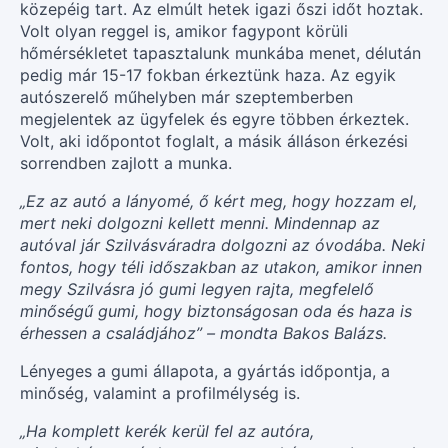
közepéig tart. Az elmúlt hetek igazi őszi időt hoztak.
Volt olyan reggel is, amikor fagypont körüli
hőmérsékletet tapasztalunk munkába menet, délután
pedig már 15-17 fokban érkeztünk haza. Az egyik
autószerelő műhelyben már szeptemberben
megjelentek az ügyfelek és egyre többen érkeztek.
Volt, aki időpontot foglalt, a másik álláson érkezési
sorrendben zajlott a munka.
„Ez az autó a lányomé, ő kért meg, hogy hozzam el,
mert neki dolgozni kellett menni. Mindennap az
autóval jár Szilvásváradra dolgozni az óvodába. Neki
fontos, hogy téli időszakban az utakon, amikor innen
megy Szilvásra jó gumi legyen rajta, megfelelő
minőségű gumi, hogy biztonságosan oda és haza is
érhessen a családjához” – mondta Bakos Balázs.
Lényeges a gumi állapota, a gyártás időpontja, a
minőség, valamint a profilmélység is.
„Ha komplett kerék kerül fel az autóra,