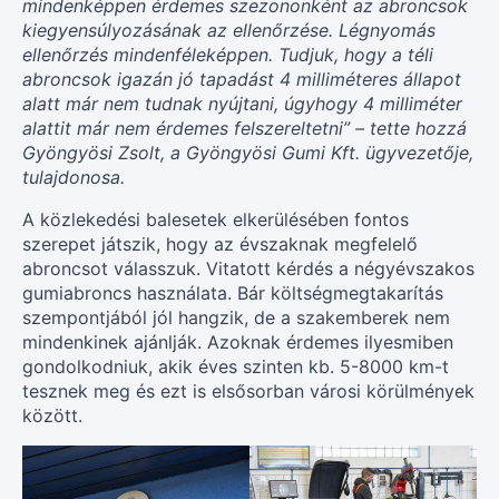
mindenképpen érdemes szezononként az abroncsok
kiegyensúlyozásának az ellenőrzése. Légnyomás
ellenőrzés mindenféleképpen. Tudjuk, hogy a téli
abroncsok igazán jó tapadást 4 milliméteres állapot
alatt már nem tudnak nyújtani, úgyhogy 4 milliméter
alattit már nem érdemes felszereltetni” – tette hozzá
Gyöngyösi Zsolt, a Gyöngyösi Gumi Kft. ügyvezetője,
tulajdonosa.
A közlekedési balesetek elkerülésében fontos
szerepet játszik, hogy az évszaknak megfelelő
abroncsot válasszuk. Vitatott kérdés a négyévszakos
gumiabroncs használata. Bár költségmegtakarítás
szempontjából jól hangzik, de a szakemberek nem
mindenkinek ajánlják. Azoknak érdemes ilyesmiben
gondolkodniuk, akik éves szinten kb. 5-8000 km-t
tesznek meg és ezt is elsősorban városi körülmények
között.