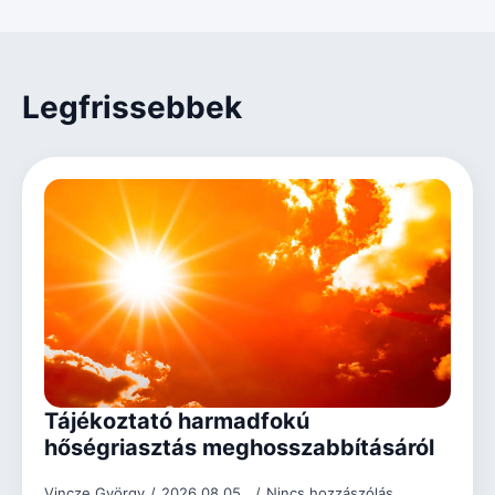
Legfrissebbek
Tájékoztató harmadfokú
hőségriasztás meghosszabbításáról
Vincze György
2026.08.05.
Nincs hozzászólás