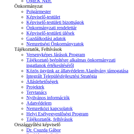
ÓMÉK Nkft.
Önkormányzat
Polgármester
Képviselő-testület
Képviselő-testületi bizottságok
Önkormányzati rendelettár
Képviselő-testületi ülések
Gazdálkodási adatok
Nemzetiségi Önkormányzatok
Tájékoztatók, Felhívások
Versenyképes Járások Program
Tájékoztató beépítésre alkalmas önkormányzati
ingatlanok értékesítéséről
Közös ügyünk az állatvédelem Alapítvány támogatása
Integrált Településfejlesztési Stratégia
Álláslehetőségek
Projektek
Tervtanács
Nyilvános információk
Adatvédelem
Nemzetközi kapcsolatok
Helyi Esélyegyenlőségi Program
Tájékoztatók, felhívások
Országgyűlési képviselő
Dr. Csuzda Gábor