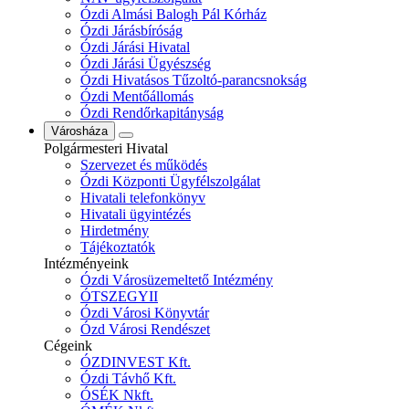
Ózdi Almási Balogh Pál Kórház
Ózdi Járásbíróság
Ózdi Járási Hivatal
Ózdi Járási Ügyészség
Ózdi Hivatásos Tűzoltó-parancsnokság
Ózdi Mentőállomás
Ózdi Rendőrkapitányság
Városháza
Polgármesteri Hivatal
Szervezet és működés
Ózdi Központi Ügyfélszolgálat
Hivatali telefonkönyv
Hivatali ügyintézés
Hirdetmény
Tájékoztatók
Intézményeink
Ózdi Városüzemeltető Intézmény
ÓTSZEGYII
Ózdi Városi Könyvtár
Ózd Városi Rendészet
Cégeink
ÓZDINVEST Kft.
Ózdi Távhő Kft.
ÓSÉK Nkft.