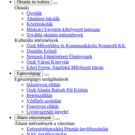
Oktatás és kultúra
Oktatás
Óvodák
Általános Iskolák
Középiskolák
Miskolci Egyetem kihelyezett tagozata
További oktatási intézmények
Kulturális intézmények
Ózdi Művelődési és Kommunikációs Nonprofit Kft.
Digitális Erőmű
Nemzeti Filmtörténeti Élménypark
Ózdi Városi Könyvtár
Erkel Ferenc Alapfokú Művészeti Iskola
Egészségügy
Egészségügyi szolgáltatások
Háziorvosi ellátás
Ózdi Almási Balogh Pál Kórház
Betegszállítás
Védőnői szolgálat
Fogorvosi ellátás
Gyógyszertári ügyelet
Állami intézmények
Állami intézmények a városban
Egészségbiztosítási Pénztár ügyfélszolgálat
NAV ügyfélszolgálat