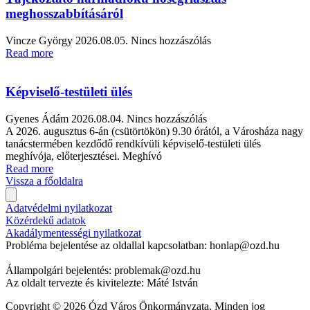
meghosszabbításáról
Vincze György
2026.08.05.
Nincs hozzászólás
Read more
Képviselő-testületi ülés
Gyenes Ádám
2026.08.04.
Nincs hozzászólás
A 2026. augusztus 6-án (csütörtökön) 9.30 órától, a Városháza nagy
tanácstermében kezdődő rendkívüli képviselő-testületi ülés
meghívója, előterjesztései. Meghívó
Read more
Vissza a főoldalra
Adatvédelmi nyilatkozat
Közérdekű adatok
Akadálymentességi nyilatkozat
Probléma bejelentése az oldallal kapcsolatban: honlap@ozd.hu
Állampolgári bejelentés: problemak@ozd.hu
Az oldalt tervezte és kivitelezte: Máté István
Copyright © 2026 Ózd Város Önkormányzata. Minden jog