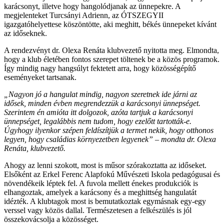
karácsonyt, illetve hogy hangolódjanak az ünnepekre. A
megjelenteket Turcsányi Adrienn, az ÓTSZEGYII
igazgatóhelyettese köszöntötte, aki meghitt, békés ünnepeket kívánt
az időseknek.
A rendezvényt dr. Olexa Renáta klubvezető nyitotta meg. Elmondta,
hogy a klub életében fontos szerepet töltenek be a közös programok.
Így mindig nagy hangsúlyt fektetett arra, hogy közösségépítő
eseményeket tartsanak.
„Nagyon jó a hangulat mindig, nagyon szeretnek ide járni az
idősek, minden évben megrendezzük a karácsonyi ünnepséget.
Szerintem én amióta itt dolgozok, azóta tartjuk a karácsonyi
ünnepséget, legalábbis nem tudom, hogy ezelőtt tartották-e.
Úgyhogy ilyenkor szépen feldíszítjük a termet nekik, hogy otthonos
legyen, hogy családias környezetben legyenek” – mondta dr. Olexa
Renáta, klubvezető.
Ahogy az lenni szokott, most is műsor szórakoztatta az időseket.
Elsőként az Erkel Ferenc Alapfokú Művészeti Iskola pedagógusai és
növendékeik léptek fel. A fuvola mellett énekes produkciók is
elhangoztak, amelyek a karácsony és a meghittség hangulatát
idézték. A klubtagok most is bemutatkoztak egymásnak egy-egy
verssel vagy közös dallal. Természetesen a felkészülés is jól
összekovácsolja a közösséget.