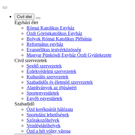
Civil élet
Egyházi élet
Római Katolikus Egyház
Ózdi Görögkatolikus Egyház
Bolyok Római Katolikus Plébánia
Református egyház
Evangélikus testvérközösség
Magyar Pünkösdi Egyház Ózdi Gyülekezete
Civil szervezetek
Segítő szervezetek
Érdekvédelmi szervezetek
Kulturális szervezetek
Szabadidős és életmód szervezetek
Alapítványok az ifjúságért
Sportegyesületek
Egyéb egyesületek
Szabadidő
Ózd kerékpárút hálózata
Sportolási lehetőségek
Szórakozóhelyek
Vendéglátóhelyek
Ózd a hét völgy városa