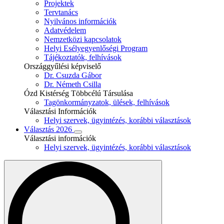
Projektek
Tervtanács
Nyilvános információk
Adatvédelem
Nemzetközi kapcsolatok
Helyi Esélyegyenlőségi Program
Tájékoztatók, felhívások
Országgyűlési képviselő
Dr. Csuzda Gábor
Dr. Németh Csilla
Ózd Kistérség Többcélú Társulása
Tagönkormányzatok, ülések, felhívások
Választási Információk
Helyi szervek, ügyintézés, korábbi választások
Választás 2026
Választási információk
Helyi szervek, ügyintézés, korábbi választások