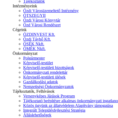
Tájékoztatók
Intézményeink
Ózdi Városüzemeltető Intézmény
ÓTSZEGYII
Ózdi Városi Könyvtár
Ózd Városi Rendészet
Cégeink
ÓZDINVEST Kft.
Ózdi Távhő Kft.
ÓSÉK Nkft.
ÓMÉK Nkft.
Önkormányzat
Polgármester
Képviselő-testület
Képviselő-testületi bizottságok
Önkormányzati rendelettár
Képviselő-testületi ülések
Gazdálkodási adatok
Nemzetiségi Önkormányzatok
Tájékoztatók, Felhívások
Versenyképes Járások Program
Tájékoztató beépítésre alkalmas önkormányzati ingatlanok
Közös ügyünk az állatvédelem Alapítvány támogatása
Integrált Településfejlesztési Stratégia
Álláslehetőségek