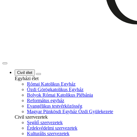
Civil élet
Egyházi élet
Római Katolikus Egyház
Ózdi Görögkatolikus Egyház
Bolyok Római Katolikus Plébánia
Református egyház
Evangélikus testvérközösség
Magyar Pünkösdi Egyház Ózdi Gyülekezete
Civil szervezetek
Segítő szervezetek
Érdekvédelmi szervezetek
Kulturális szervezetek