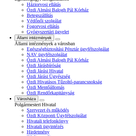
Háziorvosi ellátás
Ózdi Almási Balogh Pál Kórház
Betegszállítás
Védőnői szolgálat
Fogorvosi ellátás
Gyógyszertári ügyelet
Állami intézmények
Állami intézmények a városban
Egészségbiztosítási Pénztár ügyfélszolgálat
NAV ügyfélszolgálat
Ózdi Almási Balogh Pál Kórház
Ózdi Járásbíróság
Ózdi Járási Hivatal
Ózdi Járási Ügyészség
Ózdi Hivatásos Tűzoltó-parancsnokság
Ózdi Mentőállomás
Ózdi Rendőrkapitányság
Városháza
Polgármesteri Hivatal
Szervezet és működés
Ózdi Központi Ügyfélszolgálat
Hivatali telefonkönyv
Hivatali ügyintézés
Hirdetmény