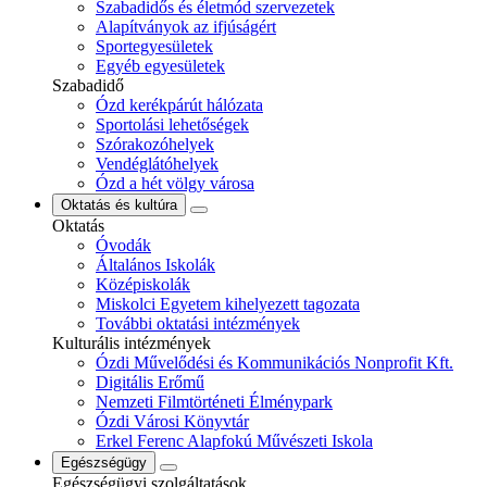
Szabadidős és életmód szervezetek
Alapítványok az ifjúságért
Sportegyesületek
Egyéb egyesületek
Szabadidő
Ózd kerékpárút hálózata
Sportolási lehetőségek
Szórakozóhelyek
Vendéglátóhelyek
Ózd a hét völgy városa
Oktatás és kultúra
Oktatás
Óvodák
Általános Iskolák
Középiskolák
Miskolci Egyetem kihelyezett tagozata
További oktatási intézmények
Kulturális intézmények
Ózdi Művelődési és Kommunikációs Nonprofit Kft.
Digitális Erőmű
Nemzeti Filmtörténeti Élménypark
Ózdi Városi Könyvtár
Erkel Ferenc Alapfokú Művészeti Iskola
Egészségügy
Egészségügyi szolgáltatások