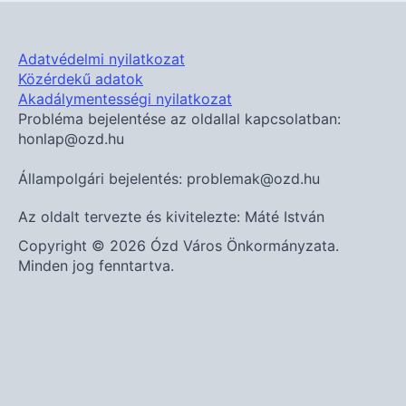
Adatvédelmi nyilatkozat
Közérdekű adatok
Akadálymentességi nyilatkozat
Probléma bejelentése az oldallal kapcsolatban:
honlap@ozd.hu
Állampolgári bejelentés: problemak@ozd.hu
Az oldalt tervezte és kivitelezte: Máté István
Copyright © 2026 Ózd Város Önkormányzata.
Minden jog fenntartva.