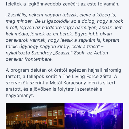
feleltek a legkönnyedebb zenéért az este folyamán.
„Zseniális, nekem nagyon tetszik, eleve a közeg is,
meg minden. Be is igazolódik az a dolog, hogy a rock
& roll, legyen az hardcore vagy bármilyen, annak nem
kell média, jönnek az emberek. Egyre jobb olyan
zenekarok vannak, hogy leesik a sapkám is, kaptam
tőlük, úgyhogy nagyon király, csak a trash” –
nyilatkozta Szendrey „Szasza” Zsolt, az Action
zenekar frontembere.
A program délután öt órától egészen hajnali háromig
tartott, a fellépők sorát a The Living Force zárta. A
szervezők szerint a Metál Karácsony idén is sikert
aratott, és a jövőben is folytatni szeretnék a
hagyományt.