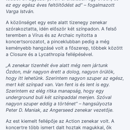
ez egy egész éves feltöltődést ad” – fogalmazott
Varga István.
A közönséget egy este alatt tizenegy zenekar
szórakoztatta, idén először két színpadon. A felső
teremben a Vírus és az Archaic nyitotta a
koncertsorozatot, a pinceklubban pedig a még
keményebb hangzásé volt a főszerep, többek között
a Closure és a Lycathropia fellépésével.
„A zenekar tizenhét éve alatt még nem jártunk
Ózdon, már nagyon érett a dolog, nagyon örülök,
hogy itt lehetünk. Szerintem nagyon szuper az egész,
mert két színpad van. Van fent is és lent is egy.
Szerintem ez elég ritka manapság, hogy egy
underground buli két színpaddal menjen. Szóval
nagyon szuper eddig a történet” – hangsúlyozta
Peter D. Maniak, az Angerseed zenekar vezetője.
Az est kiemelt fellépője az Action zenekar volt. A
koncertre több ismert dalt hoztak magukkal, ők