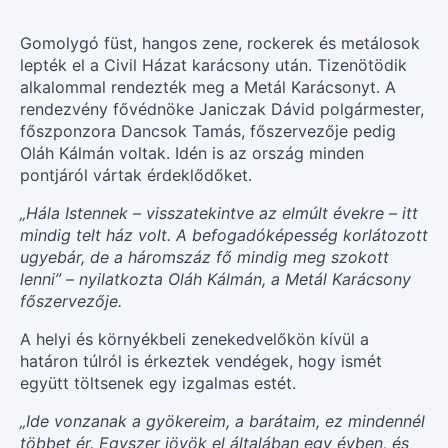
Gomolygó füst, hangos zene, rockerek és metálosok
lepték el a Civil Házat karácsony után. Tizenötödik
alkalommal rendezték meg a Metál Karácsonyt. A
rendezvény fővédnöke Janiczak Dávid polgármester,
főszponzora Dancsok Tamás, főszervezője pedig
Oláh Kálmán voltak. Idén is az ország minden
pontjáról vártak érdeklődőket.
„Hála Istennek – visszatekintve az elmúlt évekre – itt
mindig telt ház volt. A befogadóképesség korlátozott
ugyebár, de a háromszáz fő mindig meg szokott
lenni” – nyilatkozta Oláh Kálmán, a Metál Karácsony
főszervezője.
A helyi és környékbeli zenekedvelőkön kívül a
határon túlról is érkeztek vendégek, hogy ismét
együtt töltsenek egy izgalmas estét.
„Ide vonzanak a gyökereim, a barátaim, ez mindennél
többet ér. Egyszer jövök el általában egy évben, és