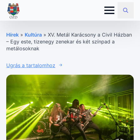
Search
for:
Hírek
»
Kultúra
»
XV. Metál Karácsony a Civil Házban
– Egy este, tizenegy zenekar és két színpad a
metálosoknak
Ugrás a tartalomhoz